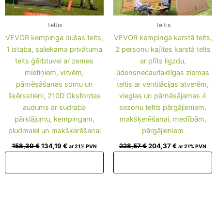
Teltis
Teltis
VEVOR kempinga dušas telts,
VEVOR kempinga karstā telts,
1 istaba, saliekama privātuma
2 personu kajītes karstā telts
telts ģērbtuvei ar zemes
ar plīts ligzdu,
mietiņiem, virvēm,
ūdensnecaurlaidīgas ziemas
pārnēsāšanas somu un
teltis ar ventilācijas atverēm,
šķērsstieni, 210D Oksfordas
vieglas un pārnēsājamas 4
audums ar sudraba
sezonu teltis pārgājieniem,
pārklājumu, kempingam,
makšķerēšanai, medībām,
pludmalei un makšķerēšanai
pārgājieniem
158,39
€
134,19
€
228,57
€
204,37
€
ar 21% PVN
ar 21% PVN
Pievienot grozam
Pievienot grozam