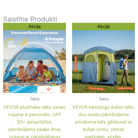
Saistītie Produkti
Original
Current
Original
Current
Akcija
Akcija
price
price
price
price
was:
is:
was:
is:
111,31 €.
87,11 €.
186,22 €.
162,02 €.
Teltis
Teltis
VEVOR pludmales telts saules
VEVOR kempinga dušas telts,
nojume 4 personām, UPF
divu istabu pārnēsājama
50+ aizsardzība,
privātuma telts ģērbtuvei ar
pārnēsājama saules ēnas
dušas somu, zemes
nojume ar pārnēsāšanas
mietiņiem, virvēm,