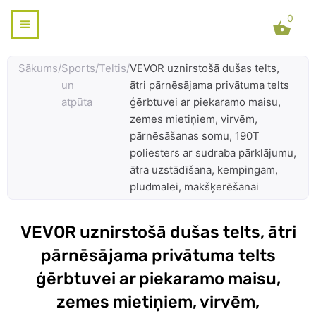
Skip
0
to
content
Sākums
/
Sports
/
Teltis
/
VEVOR uznirstošā dušas telts,
un
ātri pārnēsājama privātuma telts
atpūta
ģērbtuvei ar piekaramo maisu,
zemes mietiņiem, virvēm,
pārnēsāšanas somu, 190T
poliesters ar sudraba pārklājumu,
ātra uzstādīšana, kempingam,
pludmalei, makšķerēšanai
VEVOR uznirstošā dušas telts, ātri
pārnēsājama privātuma telts
ģērbtuvei ar piekaramo maisu,
zemes mietiņiem, virvēm,