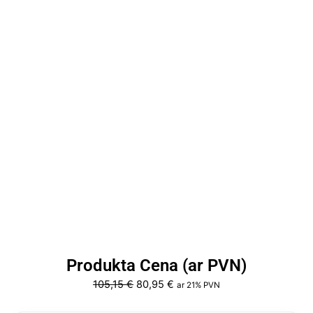
Produkta Cena (ar PVN)
Original
Current
105,15
€
80,95
€
ar 21% PVN
price
price