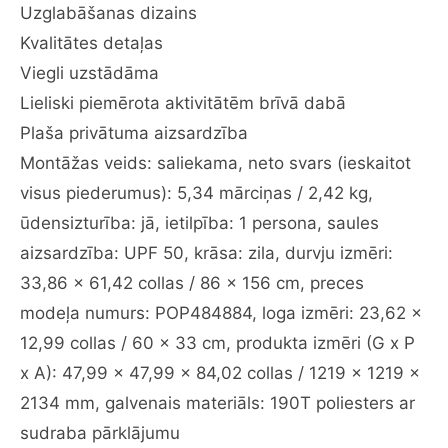
Uzglabāšanas dizains
ar
sudraba
Kvalitātes detaļas
pārklājumu,
Viegli uzstādāma
ātra
Lieliski piemērota aktivitātēm brīvā dabā
uzstādīšana,
Plaša privātuma aizsardzība
kempingam,
pludmalei,
Montāžas veids: saliekama, neto svars (ieskaitot
makšķerēšanai
visus piederumus): 5,34 mārciņas / 2,42 kg,
daudzums
ūdensizturība: jā, ietilpība: 1 persona, saules
aizsardzība: UPF 50, krāsa: zila, durvju izmēri:
33,86 x 61,42 collas / 86 x 156 cm, preces
modeļa numurs: POP484884, loga izmēri: 23,62 x
12,99 collas / 60 x 33 cm, produkta izmēri (G x P
x A): 47,99 x 47,99 x 84,02 collas / 1219 x 1219 x
2134 mm, galvenais materiāls: 190T poliesters ar
sudraba pārklājumu