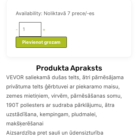
was:
is:
VEVOR
105,15 €.
80,95 €.
uznirstošā
Availability:
Noliktavā 7 prece/-es
dušas
telts,
-
+
ātri
pārnēsājama
Pievienot grozam
privātuma
telts
ģērbtuvei
Produkta Apraksts
ar
piekaramo
VEVOR saliekamā dušas telts, ātri pārnēsājama
maisu,
privātuma telts ģērbtuvei ar piekaramo maisu,
zemes
zemes mietiņiem, virvēm, pārnēsāšanas somu,
mietiņiem,
190T poliesters ar sudraba pārklājumu, ātra
virvēm,
pārnēsāšanas
uzstādīšana, kempingam, pludmalei,
somu,
makšķerēšanai
190T
Aizsardzība pret sauli un ūdensizturība
poliesters