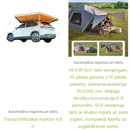
daudzums
was:
is:
was:
is:
452,42 €.
428,22 €.
491,14 €.
479,04 €.
Automašīnu nojumes un teltis
VEVOR SUV telts kempingam,
10 pēdas garums x 10 pēdas
platums, ūdensnecaurlaidīga
PU2000 mm, ietilpīga
divslāņu konstrukcija 5-8
personām, SUV kempinga
Automašīnu nojumes un teltis
telts ar ēnainu nojumi un sieta
Transportlīdzekļa markīze 4,9
logiem, komplektā Rainfly un
㎡
uzglabāšanas soma.