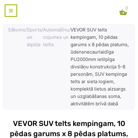
Skip
0
to
content
Sākums
/
Sports
/
Automašīnu
/
VEVOR SUV telts
un
nojumes un
kempingam, 10 pēdas
atpūta
teltis
garums x 8 pēdas platums,
ūdensnecaurlaidīga
PU2000mm ietilpīga
divslāņu konstrukcija 5-8
personām, SUV kempinga
telts ar sieta logiem,
komplektā lietus aizsargs
un uzglabāšanas soma,
aktivitātēm brīvā dabā
VEVOR SUV telts kempingam, 10
pēdas garums x 8 pēdas platums,