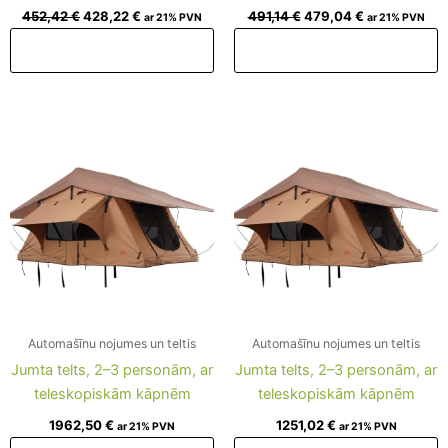
452,42
€
428,22
€
491,14
€
479,04
€
ar 21% PVN
ar 21% PVN
Pievienot grozam
Pievienot grozam
Automašīnu nojumes un teltis
Automašīnu nojumes un teltis
Jumta telts, 2–3 personām, ar
Jumta telts, 2–3 personām, ar
teleskopiskām kāpnēm
teleskopiskām kāpnēm
1962,50
€
1251,02
€
ar 21% PVN
ar 21% PVN