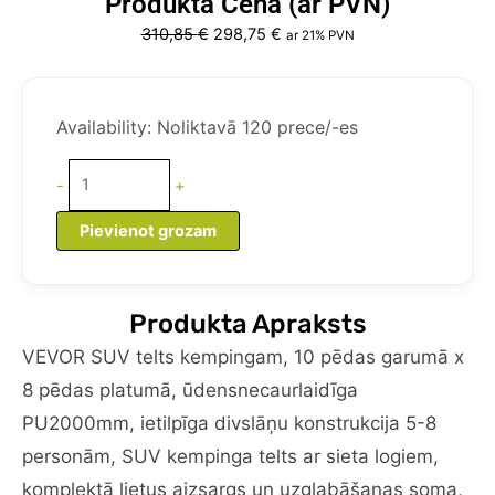
Produkta Cena (ar PVN)
Original
Current
310,85
€
298,75
€
ar 21% PVN
price
price
was:
is:
VEVOR
310,85 €.
298,75 €.
SUV
Availability:
Noliktavā 120 prece/-es
telts
kempingam,
-
+
10
pēdas
Pievienot grozam
garums
x
8
Produkta Apraksts
pēdas
platums,
VEVOR SUV telts kempingam, 10 pēdas garumā x
ūdensnecaurlaidīga
8 pēdas platumā, ūdensnecaurlaidīga
PU2000mm
PU2000mm, ietilpīga divslāņu konstrukcija 5-8
ietilpīga
personām, SUV kempinga telts ar sieta logiem,
divslāņu
konstrukcija
komplektā lietus aizsargs un uzglabāšanas soma,