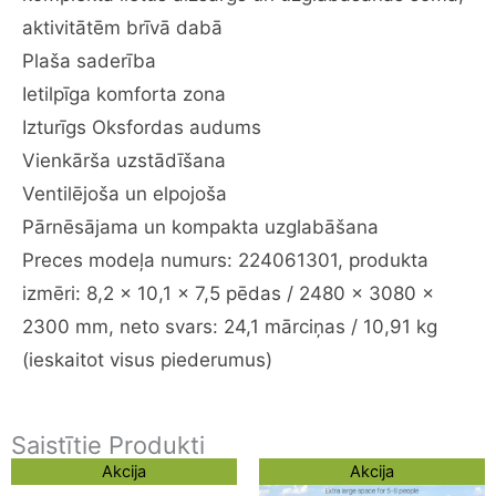
5-
aktivitātēm brīvā dabā
8
Plaša saderība
personām,
Ietilpīga komforta zona
SUV
kempinga
Izturīgs Oksfordas audums
telts
Vienkārša uzstādīšana
ar
Ventilējoša un elpojoša
sieta
Pārnēsājama un kompakta uzglabāšana
logiem,
komplektā
Preces modeļa numurs: 224061301, produkta
lietus
izmēri: 8,2 x 10,1 x 7,5 pēdas / 2480 x 3080 x
aizsargs
2300 mm, neto svars: 24,1 mārciņas / 10,91 kg
un
(ieskaitot visus piederumus)
uzglabāšanas
soma,
aktivitātēm
Saistītie Produkti
brīvā
Original
Current
Original
Current
dabā
Akcija
Akcija
price
price
price
price