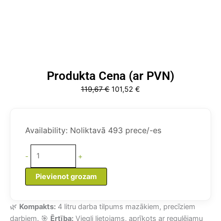
Produkta Cena (ar PVN)
Original
Current
119,67
€
101,52
€
price
price
was:
is:
✨
119,67 €.
101,52 €.
VEVOR
Availability:
Noliktavā 493 prece/-es
4L
Nerūsējošā
-
+
Tērauda
Smidzinātājs
Pievienot grozam
daudzums
🌿
Kompakts:
4 litru darba tilpums mazākiem, precīziem
darbiem. 🎯
Ērtība:
Viegli lietojams, aprīkots ar regulējamu