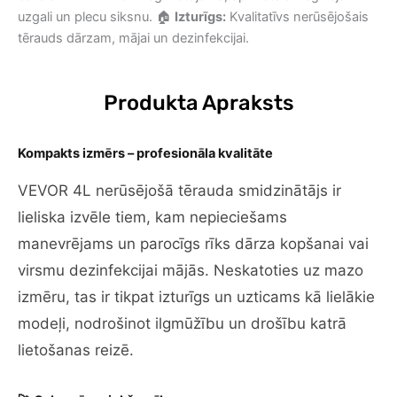
uzgali un plecu siksnu. 🏠
Izturīgs:
Kvalitatīvs nerūsējošais
tērauds dārzam, mājai un dezinfekcijai.
Produkta Apraksts
Kompakts izmērs – profesionāla kvalitāte
VEVOR 4L nerūsējošā tērauda smidzinātājs ir
lieliska izvēle tiem, kam nepieciešams
manevrējams un parocīgs rīks dārza kopšanai vai
virsmu dezinfekcijai mājās. Neskatoties uz mazo
izmēru, tas ir tikpat izturīgs un uzticams kā lielākie
modeļi, nodrošinot ilgmūžību un drošību katrā
lietošanas reizē.