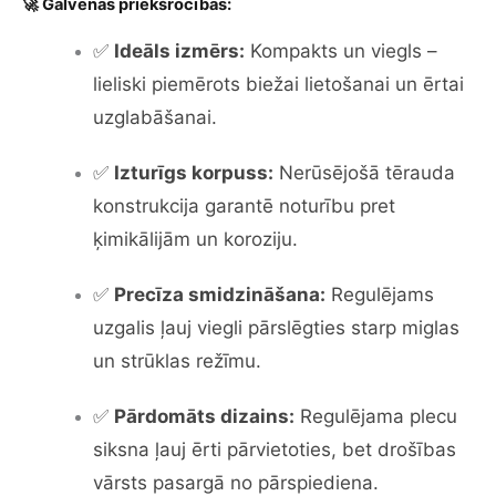
🚀 Galvenās priekšrocības:
✅
Ideāls izmērs:
Kompakts un viegls –
lieliski piemērots biežai lietošanai un ērtai
uzglabāšanai.
✅
Izturīgs korpuss:
Nerūsējošā tērauda
konstrukcija garantē noturību pret
ķimikālijām un koroziju.
✅
Precīza smidzināšana:
Regulējams
uzgalis ļauj viegli pārslēgties starp miglas
un strūklas režīmu.
✅
Pārdomāts dizains:
Regulējama plecu
siksna ļauj ērti pārvietoties, bet drošības
vārsts pasargā no pārspiediena.