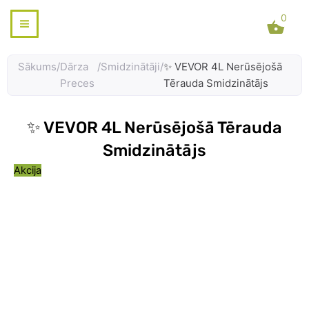
Skip
0
to
content
Sākums
/
Dārza
/
Smidzinātāji
/
✨ VEVOR 4L Nerūsējošā
Preces
Tērauda Smidzinātājs
✨ VEVOR 4L Nerūsējošā Tērauda
Smidzinātājs
Akcija