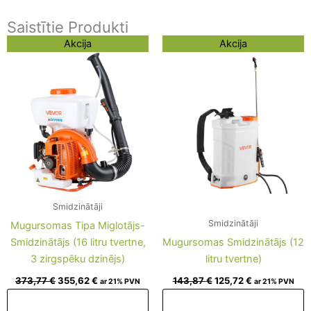
Saistītie Produkti
Original
Current
Original
Current
Akcija
Akcija
price
price
price
price
was:
is:
was:
is:
373,77 €.
355,62 €.
143,87 €.
125,72 €.
Smidzinātāji
Smidzinātāji
Mugursomas Tipa Miglotājs-
Smidzinātājs (16 litru tvertne,
Mugursomas Smidzinātājs (12
3 zirgspēku dzinējs)
litru tvertne)
373,77
€
355,62
€
143,87
€
125,72
€
ar 21% PVN
ar 21% PVN
Pievienot grozam
Pievienot grozam