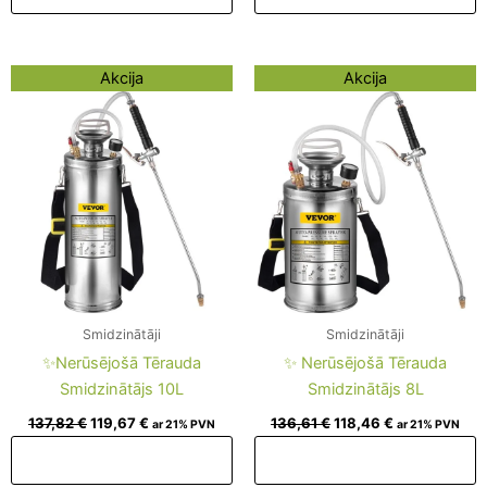
Original
Current
Original
Current
Akcija
Akcija
price
price
price
price
was:
is:
was:
is:
137,82 €.
119,67 €.
136,61 €.
118,46 €.
Smidzinātāji
Smidzinātāji
✨Nerūsējošā Tērauda
✨ Nerūsējošā Tērauda
Smidzinātājs 10L
Smidzinātājs 8L
137,82
€
119,67
€
136,61
€
118,46
€
ar 21% PVN
ar 21% PVN
Pievienot grozam
Pievienot grozam