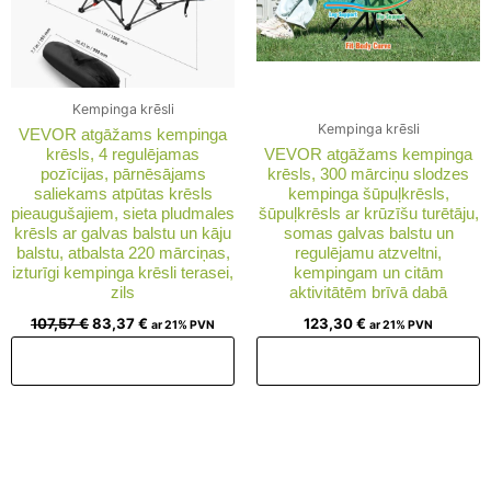
Kempinga krēsli
Kempinga krēsli
VEVOR atgāžams kempinga
krēsls, 4 regulējamas
VEVOR atgāžams kempinga
pozīcijas, pārnēsājams
krēsls, 300 mārciņu slodzes
saliekams atpūtas krēsls
kempinga šūpuļkrēsls,
pieaugušajiem, sieta pludmales
šūpuļkrēsls ar krūzīšu turētāju,
krēsls ar galvas balstu un kāju
somas galvas balstu un
balstu, atbalsta 220 mārciņas,
regulējamu atzveltni,
izturīgi kempinga krēsli terasei,
kempingam un citām
zils
aktivitātēm brīvā dabā
107,57
€
83,37
€
123,30
€
ar 21% PVN
ar 21% PVN
Pievienot grozam
Pievienot grozam