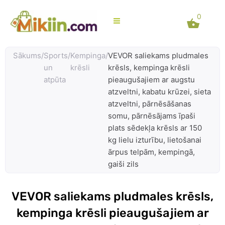
Skip
0
to
content
Sākums
/
Sports
/
Kempinga
/
VEVOR saliekams pludmales
un
krēsli
krēsls, kempinga krēsli
atpūta
pieaugušajiem ar augstu
atzveltni, kabatu krūzei, sieta
atzveltni, pārnēsāšanas
somu, pārnēsājams īpaši
plats sēdekļa krēsls ar 150
kg lielu izturību, lietošanai
ārpus telpām, kempingā,
gaiši zils
VEVOR saliekams pludmales krēsls,
kempinga krēsli pieaugušajiem ar