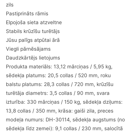
pārnēsājams
zils
īpaši
Pastiprināts rāmis
plats
Elpojoša sieta atzveltne
sēdekļa
krēsls
Stabils krūzīšu turētājs
ar
Jūsu palīgs atpūtai ārā
150
Viegli pārnēsājams
kg
Daudzkārtējs lietojums
lielu
izturību,
Produkta materiāls: 13,12 mārciņas / 5,95 kg,
lietošanai
sēdekļa platums: 20,5 collas / 520 mm, roku
ārpus
balstu platums: 28,3 collas / 720 mm, krūzīšu
telpām,
turētāja diametrs: 3,5 collas / 90 mm, svara
kempingā,
gaiši
izturība: 330 mārciņas / 150 kg, sēdekļa dziļums:
zils
13,8 collas / 350 mm, krāsa: gaiši zila, preces
daudzums
modeļa numurs: DH-30114, sēdekļa augstums (no
sēdekļa līdz zemei): 9,1 collas / 230 mm, salocītā