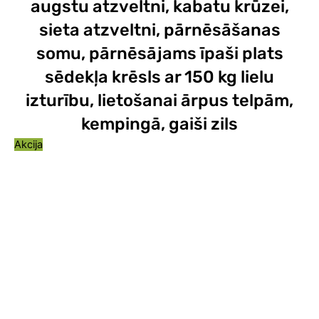
augstu atzveltni, kabatu krūzei,
sieta atzveltni, pārnēsāšanas
somu, pārnēsājams īpaši plats
sēdekļa krēsls ar 150 kg lielu
izturību, lietošanai ārpus telpām,
kempingā, gaiši zils
Akcija