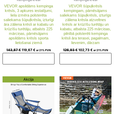
VEVOR apsildāms kempinga
VEVOR šūpuļkrēsls
krēsls, 3 apkures iestatījumi,
kempingam, pārnēsājams
liela izmēra polsterēta
saliekams šūpuļkrēsls, izturīgs
saliekama šūpuļkrēsla, izturīgi
zāliena krēsla atzveltnes
āra zāliena krēsli ar kabatu un
krēsls ar krūzīšu turētāju un
krūzīšu turētāju, atbalsts 225
kabatu, atbalsta 225 mārciņas,
mārciņas, pārnēsājams
pilnībā polsterēti kempinga
apsildāms krēsls sporta
krēsli āra terasei, pagalmam,
lietošanai ziemā
lievenim, dārzam
143,87
€
119,67
€
126,93
€
102,73
€
ar 21% PVN
ar 21% PVN
Pievienot grozam
Pievienot grozam
Original
Current
Akcija
price
price
was:
is:
107,57 €.
83,37 €.