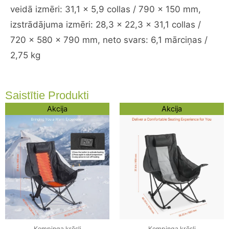
veidā izmēri: 31,1 x 5,9 collas / 790 x 150 mm,
izstrādājuma izmēri: 28,3 x 22,3 x 31,1 collas /
720 x 580 x 790 mm, neto svars: 6,1 mārciņas /
2,75 kg
Saistītie Produkti
Original
Current
Original
Current
Akcija
Akcija
price
price
price
price
was:
is:
was:
is:
143,87 €.
119,67 €.
126,93 €.
102,73 €.
Kempinga krēsli
Kempinga krēsli