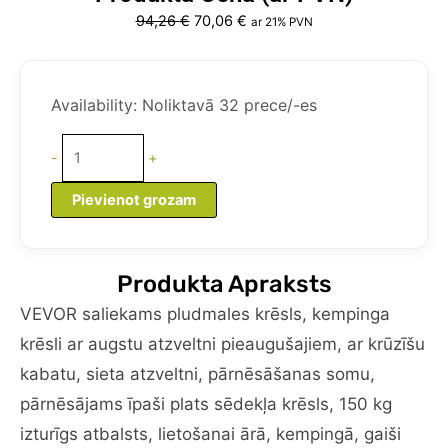
Original
Current
94,26
€
70,06
€
ar 21% PVN
price
price
was:
is:
VEVOR
94,26 €.
70,06 €.
saliekams
Availability:
Noliktavā 32 prece/-es
pludmales
krēsls,
-
+
kempinga
krēsli
Pievienot grozam
pieaugušajiem
ar
augstu
Produkta Apraksts
atzveltni,
kabatu
VEVOR saliekams pludmales krēsls, kempinga
krūzei,
krēsli ar augstu atzveltni pieaugušajiem, ar krūzīšu
sieta
kabatu, sieta atzveltni, pārnēsāšanas somu,
atzveltni,
pārnēsājams īpaši plats sēdekļa krēsls, 150 kg
pārnēsāšanas
somu,
izturīgs atbalsts, lietošanai ārā, kempingā, gaiši