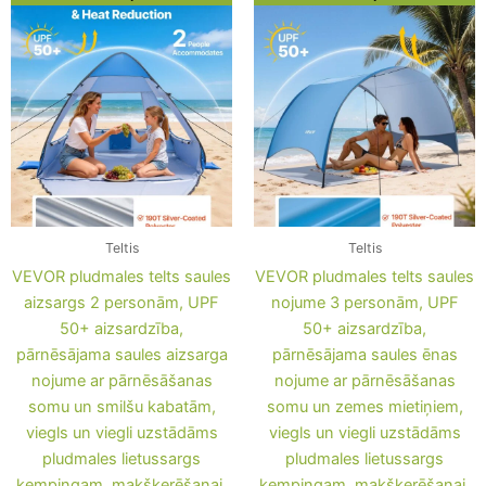
price
price
price
price
was:
is:
was:
is:
95,58 €.
71,38 €.
106,36 €.
82,16 €.
Teltis
Teltis
VEVOR pludmales telts saules
VEVOR pludmales telts saules
aizsargs 2 personām, UPF
nojume 3 personām, UPF
50+ aizsardzība,
50+ aizsardzība,
pārnēsājama saules aizsarga
pārnēsājama saules ēnas
nojume ar pārnēsāšanas
nojume ar pārnēsāšanas
somu un smilšu kabatām,
somu un zemes mietiņiem,
viegls un viegli uzstādāms
viegls un viegli uzstādāms
pludmales lietussargs
pludmales lietussargs
kempingam, makšķerēšanai,
kempingam, makšķerēšanai,