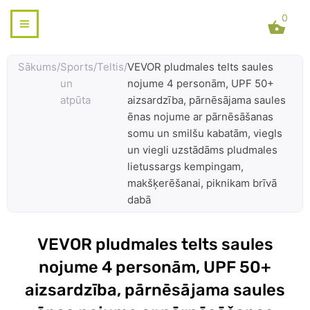
Skip
0
to
content
Sākums
/
Sports
/
Teltis
/
VEVOR pludmales telts saules
un
nojume 4 personām, UPF 50+
atpūta
aizsardzība, pārnēsājama saules
ēnas nojume ar pārnēsāšanas
somu un smilšu kabatām, viegls
un viegli uzstādāms pludmales
lietussargs kempingam,
makšķerēšanai, piknikam brīvā
dabā
VEVOR pludmales telts saules
nojume 4 personām, UPF 50+
aizsardzība, pārnēsājama saules