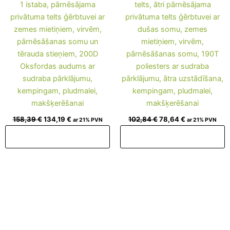
1 istaba, pārnēsājama
telts, ātri pārnēsājama
privātuma telts ģērbtuvei ar
privātuma telts ģērbtuvei ar
zemes mietiņiem, virvēm,
dušas somu, zemes
pārnēsāšanas somu un
mietiņiem, virvēm,
tērauda stieņiem, 200D
pārnēsāšanas somu, 190T
Oksfordas audums ar
poliesters ar sudraba
sudraba pārklājumu,
pārklājumu, ātra uzstādīšana,
kempingam, pludmalei,
kempingam, pludmalei,
makšķerēšanai
makšķerēšanai
158,39
€
134,19
€
102,84
€
78,64
€
ar 21% PVN
ar 21% PVN
Pievienot grozam
Pievienot grozam