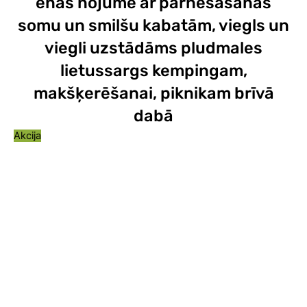
ēnas nojume ar pārnēsāšanas
somu un smilšu kabatām, viegls un
viegli uzstādāms pludmales
lietussargs kempingam,
makšķerēšanai, piknikam brīvā
dabā
Akcija