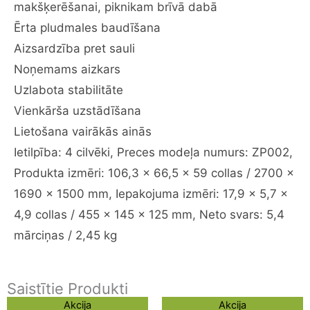
somu
makšķerēšanai, piknikam brīvā dabā
un
Ērta pludmales baudīšana
smilšu
Aizsardzība pret sauli
kabatām,
viegls
Noņemams aizkars
un
Uzlabota stabilitāte
viegli
Vienkārša uzstādīšana
uzstādāms
Lietošana vairākās ainās
pludmales
lietussargs
Ietilpība: 4 cilvēki, Preces modeļa numurs: ZP002,
kempingam,
Produkta izmēri: 106,3 x 66,5 x 59 collas / 2700 x
makšķerēšanai,
1690 x 1500 mm, Iepakojuma izmēri: 17,9 x 5,7 x
piknikam
4,9 collas / 455 x 145 x 125 mm, Neto svars: 5,4
brīvā
dabā
mārciņas / 2,45 kg
daudzums
Saistītie Produkti
Original
Current
Original
Current
Akcija
Akcija