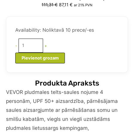
Original
Current
111,31
€
87,11
€
ar 21% PVN
price
price
was:
is:
VEVOR
111,31 €.
87,11 €.
pludmales
Availability:
Noliktavā 10 prece/-es
telts
saules
-
+
nojume
4
Pievienot grozam
personām,
UPF
50+
Produkta Apraksts
aizsardzība,
pārnēsājama
VEVOR pludmales telts-saules nojume 4
saules
personām, UPF 50+ aizsardzība, pārnēsājama
ēnas
saules aizsargjumte ar pārnēsāšanas somu un
nojume
smilšu kabatām, viegls un viegli uzstādāms
ar
pārnēsāšanas
pludmales lietussargs kempingam,