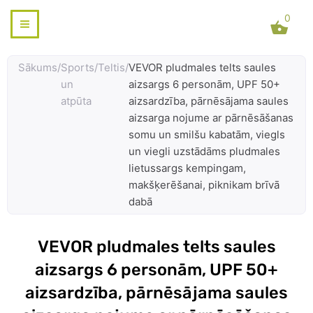
Skip
0
to
content
Sākums
/
Sports
/
Teltis
/
VEVOR pludmales telts saules
un
aizsargs 6 personām, UPF 50+
atpūta
aizsardzība, pārnēsājama saules
aizsarga nojume ar pārnēsāšanas
somu un smilšu kabatām, viegls
un viegli uzstādāms pludmales
lietussargs kempingam,
makšķerēšanai, piknikam brīvā
dabā
VEVOR pludmales telts saules
aizsargs 6 personām, UPF 50+
aizsardzība, pārnēsājama saules