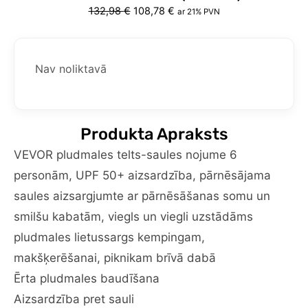
Original
Current
132,98
€
108,78
€
ar 21% PVN
price
price
was:
is:
132,98 €.
108,78 €.
Nav noliktavā
Produkta Apraksts
VEVOR pludmales telts-saules nojume 6
personām, UPF 50+ aizsardzība, pārnēsājama
saules aizsargjumte ar pārnēsāšanas somu un
smilšu kabatām, viegls un viegli uzstādāms
pludmales lietussargs kempingam,
makšķerēšanai, piknikam brīvā dabā
Ērta pludmales baudīšana
Aizsardzība pret sauli