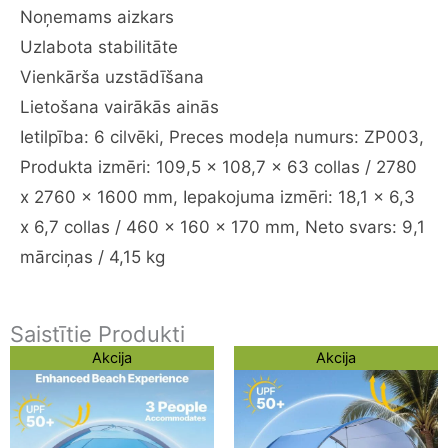
Noņemams aizkars
Uzlabota stabilitāte
Vienkārša uzstādīšana
Lietošana vairākās ainās
Ietilpība: 6 cilvēki, Preces modeļa numurs: ZP003,
Produkta izmēri: 109,5 x 108,7 x 63 collas / 2780
x 2760 x 1600 mm, Iepakojuma izmēri: 18,1 x 6,3
x 6,7 collas / 460 x 160 x 170 mm, Neto svars: 9,1
mārciņas / 4,15 kg
Saistītie Produkti
Original
Current
Original
Current
Akcija
Akcija
price
price
price
price
was:
is:
was:
is:
97,89 €.
73,69 €.
116,04 €.
91,84 €.