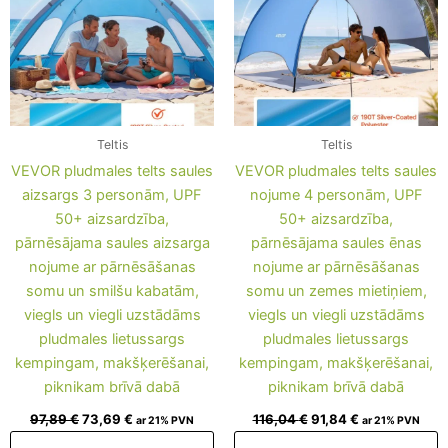
Teltis
Teltis
VEVOR pludmales telts saules
VEVOR pludmales telts saules
aizsargs 3 personām, UPF
nojume 4 personām, UPF
50+ aizsardzība,
50+ aizsardzība,
pārnēsājama saules aizsarga
pārnēsājama saules ēnas
nojume ar pārnēsāšanas
nojume ar pārnēsāšanas
somu un smilšu kabatām,
somu un zemes mietiņiem,
viegls un viegli uzstādāms
viegls un viegli uzstādāms
pludmales lietussargs
pludmales lietussargs
kempingam, makšķerēšanai,
kempingam, makšķerēšanai,
piknikam brīvā dabā
piknikam brīvā dabā
97,89
€
73,69
€
116,04
€
91,84
€
ar 21% PVN
ar 21% PVN