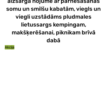
aizsarga nojume ar pārnēsāšanas
somu un smilšu kabatām, viegls un
viegli uzstādāms pludmales
lietussargs kempingam,
makšķerēšanai, piknikam brīvā
dabā
Akcija