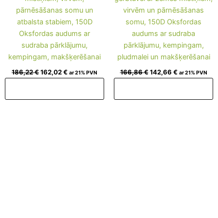
pārnēsāšanas somu un
virvēm un pārnēsāšanas
atbalsta stabiem, 150D
somu, 150D Oksfordas
Oksfordas audums ar
audums ar sudraba
sudraba pārklājumu,
pārklājumu, kempingam,
kempingam, makšķerēšanai
pludmalei un makšķerēšanai
186,22
€
162,02
€
166,86
€
142,66
€
ar 21% PVN
ar 21% PVN
Pievienot grozam
Pievienot grozam