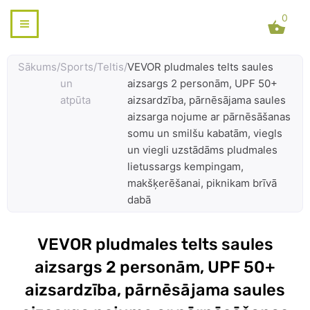
Skip
0
to
content
Sākums
/
Sports
/
Teltis
/
VEVOR pludmales telts saules
un
aizsargs 2 personām, UPF 50+
atpūta
aizsardzība, pārnēsājama saules
aizsarga nojume ar pārnēsāšanas
somu un smilšu kabatām, viegls
un viegli uzstādāms pludmales
lietussargs kempingam,
makšķerēšanai, piknikam brīvā
dabā
VEVOR pludmales telts saules
aizsargs 2 personām, UPF 50+
aizsardzība, pārnēsājama saules