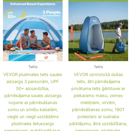
price
price
price
price
was:
is:
was:
is:
97,89 €.
73,69 €.
105,15 €.
80,95 €.
Teltis
Teltis
VEVOR pludmales telts saules
VEVOR uznirstošā dušas
aizsargs 3 personām, UPF
telts, ātri pārnēsājama
50+ aizsardzība,
privātuma telts ģērbtuvei ar
pārnēsājama saules aizsarga
piekaramo maisu, zemes
nojume ar pārnēsāšanas
mietiņiem, virvēm,
somu un smilšu kabatām,
pārnēsāšanas somu, 190T
viegls un viegli uzstādāms
poliesters ar sudraba
pludmales lietussargs
pārklājumu, ātra uzstādīšana,
kempingam, makšķerēšanai,
kempingam, pludmalei,