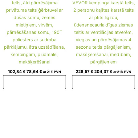
telts, ātri pārnēsājama
VEVOR kempinga karstā telts,
privātuma telts ģērbtuvei ar
2 personu kajītes karstā telts
dušas somu, zemes
ar plīts ligzdu,
mietiņiem, virvēm,
ūdensnecaurlaidīgas ziemas
pārnēsāšanas somu, 190T
teltis ar ventilācijas atverēm,
poliesters ar sudraba
vieglas un pārnēsājamas 4
pārklājumu, ātra uzstādīšana,
sezonu teltis pārgājieniem,
kempingam, pludmalei,
makšķerēšanai, medībām,
makšķerēšanai
pārgājieniem
102,84
€
78,64
€
228,57
€
204,37
€
ar 21% PVN
ar 21% PVN
Pievienot grozam
Pievienot grozam