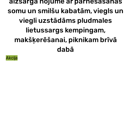
aizsarga nojume ar pārnēsāšanas
somu un smilšu kabatām, viegls un
viegli uzstādāms pludmales
lietussargs kempingam,
makšķerēšanai, piknikam brīvā
dabā
Akcija