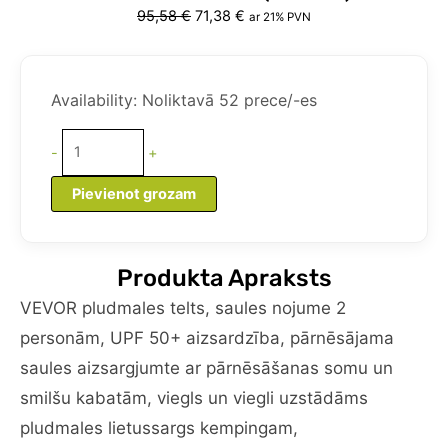
Original
Current
95,58
€
71,38
€
ar 21% PVN
price
price
was:
is:
VEVOR
95,58 €.
71,38 €.
pludmales
Availability:
Noliktavā 52 prece/-es
telts
saules
-
+
aizsargs
2
Pievienot grozam
personām,
UPF
50+
Produkta Apraksts
aizsardzība,
pārnēsājama
VEVOR pludmales telts, saules nojume 2
saules
personām, UPF 50+ aizsardzība, pārnēsājama
aizsarga
saules aizsargjumte ar pārnēsāšanas somu un
nojume
smilšu kabatām, viegls un viegli uzstādāms
ar
pārnēsāšanas
pludmales lietussargs kempingam,