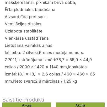
somu
makšķerēšanai, piknikam brīvā dabā,
un
Ērta pludmales baudīšana
smilšu
Aizsardzība pret sauli
kabatām,
viegls
Ventilācijas dizains
un
Uzlabota stabilitāte
viegli
Vienkārša uzstādīšana
uzstādāms
Lietošana vairākās ainās
pludmales
lietussargs
Ietilpība: 2 cilvēki,Preces modeļa numurs:
kempingam,
ZP011,Izstrādājuma izmēri:78,7 x 55,9 x 44,9
makšķerēšanai,
collas / 2000 x 1420 x 1140 mm,Iepakotas
piknikam
izmēri:18,1 x 18,1 x 2,6 collas / 460 x 460 x 65
brīvā
dabā
mm,Neto svars:2,8 mārciņas / 1,25 kg
daudzums
Saistītie Produkti
Original
Current
Original
Current
Akcija
Akcija