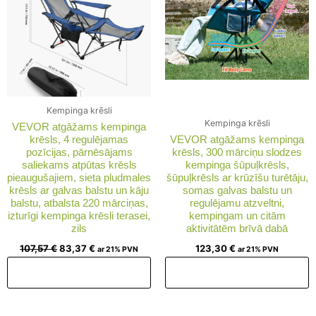
Kempinga krēsli
Kempinga krēsli
VEVOR atgāžams kempinga
krēsls, 4 regulējamas
VEVOR atgāžams kempinga
pozīcijas, pārnēsājams
krēsls, 300 mārciņu slodzes
saliekams atpūtas krēsls
kempinga šūpuļkrēsls,
pieaugušajiem, sieta pludmales
šūpuļkrēsls ar krūzīšu turētāju,
krēsls ar galvas balstu un kāju
somas galvas balstu un
balstu, atbalsta 220 mārciņas,
regulējamu atzveltni,
izturīgi kempinga krēsli terasei,
kempingam un citām
zils
aktivitātēm brīvā dabā
107,57
€
83,37
€
123,30
€
ar 21% PVN
ar 21% PVN
Pievienot grozam
Pievienot grozam