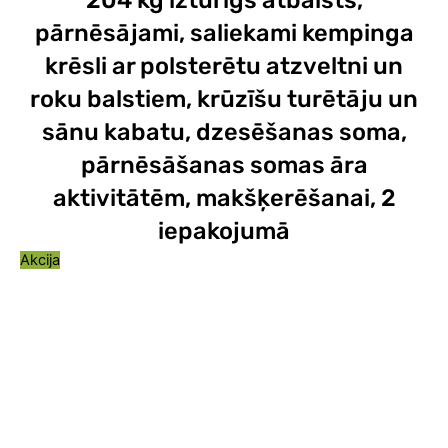
204 kg izturīgs atbalsts,
pārnēsājami, saliekami kempinga
krēsli ar polsterētu atzveltni un
roku balstiem, krūzīšu turētāju un
sānu kabatu, dzesēšanas soma,
pārnēsāšanas somas āra
aktivitātēm, makšķerēšanai, 2
iepakojumā
Akcija