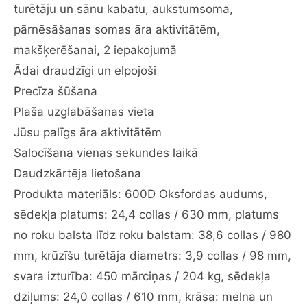
turētāju un sānu kabatu, aukstumsoma,
atzveltni
un
pārnēsāšanas somas āra aktivitātēm,
roku
makšķerēšanai, 2 iepakojumā
balstiem,
Ādai draudzīgi un elpojoši
krūzīšu
Precīza šūšana
turētāju
un
Plaša uzglabāšanas vieta
sānu
Jūsu palīgs āra aktivitātēm
kabatu,
Salocīšana vienas sekundes laikā
dzesēšanas
Daudzkārtēja lietošana
soma,
pārnēsāšanas
Produkta materiāls: 600D Oksfordas audums,
somas
sēdekļa platums: 24,4 collas / 630 mm, platums
āra
no roku balsta līdz roku balstam: 38,6 collas / 980
aktivitātēm,
mm, krūzīšu turētāja diametrs: 3,9 collas / 98 mm,
makšķerēšanai,
2
svara izturība: 450 mārciņas / 204 kg, sēdekļa
iepakojumā
dziļums: 24,0 collas / 610 mm, krāsa: melna un