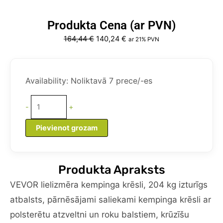
Produkta Cena (ar PVN)
Original
Current
164,44
€
140,24
€
ar 21% PVN
price
price
was:
is:
VEVOR
164,44 €.
140,24 €.
lielizmēra
Availability:
Noliktavā 7 prece/-es
kempinga
krēsli,
-
+
204
kg
Pievienot grozam
izturīgs
atbalsts,
pārnēsājami,
Produkta Apraksts
saliekami
kempinga
VEVOR lielizmēra kempinga krēsli, 204 kg izturīgs
krēsli
atbalsts, pārnēsājami saliekami kempinga krēsli ar
ar
polsterētu atzveltni un roku balstiem, krūzīšu
polsterētu