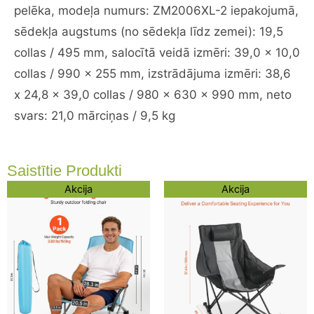
daudzums
pelēka, modeļa numurs: ZM2006XL-2 iepakojumā,
sēdekļa augstums (no sēdekļa līdz zemei): 19,5
collas / 495 mm, salocītā veidā izmēri: 39,0 x 10,0
collas / 990 x 255 mm, izstrādājuma izmēri: 38,6
x 24,8 x 39,0 collas / 980 x 630 x 990 mm, neto
svars: 21,0 mārciņas / 9,5 kg
Saistītie Produkti
Original
Current
Original
Current
Akcija
Akcija
price
price
price
price
was:
is:
was:
is:
94,26 €.
70,06 €.
126,93 €.
102,73 €.