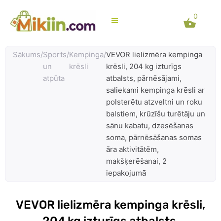
Skip
0
to
content
Sākums
/
Sports
/
Kempinga
/
VEVOR lielizmēra kempinga
un
krēsli
krēsli, 204 kg izturīgs
atpūta
atbalsts, pārnēsājami,
saliekami kempinga krēsli ar
polsterētu atzveltni un roku
balstiem, krūzīšu turētāju un
sānu kabatu, dzesēšanas
soma, pārnēsāšanas somas
āra aktivitātēm,
makšķerēšanai, 2
iepakojumā
VEVOR lielizmēra kempinga krēsli,