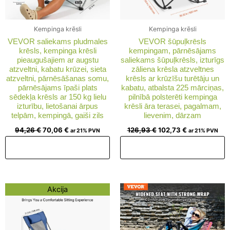
Kempinga krēsli
Kempinga krēsli
VEVOR saliekams pludmales
VEVOR šūpuļkrēsls
krēsls, kempinga krēsli
kempingam, pārnēsājams
pieaugušajiem ar augstu
saliekams šūpuļkrēsls, izturīgs
atzveltni, kabatu krūzei, sieta
zāliena krēsla atzveltnes
atzveltni, pārnēsāšanas somu,
krēsls ar krūzīšu turētāju un
pārnēsājams īpaši plats
kabatu, atbalsta 225 mārciņas,
sēdekļa krēsls ar 150 kg lielu
pilnībā polsterēti kempinga
izturību, lietošanai ārpus
krēsli āra terasei, pagalmam,
telpām, kempingā, gaiši zils
lievenim, dārzam
94,26
€
70,06
€
126,93
€
102,73
€
ar 21% PVN
ar 21% PVN
Pievienot grozam
Pievienot grozam
Original
Current
Akcija
price
price
was:
is:
107,57 €.
83,37 €.