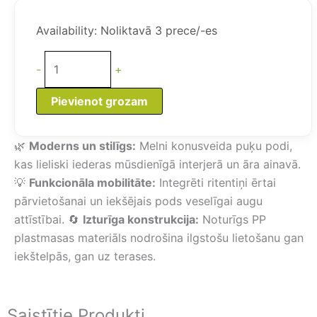
was:
is:
Augstie
133,09 €.
114,94 €.
Konusveida
Availability:
Noliktavā 3 prece/-es
Puķu
Podi
-
+
(2
gab.
Pievienot grozam
550
mm,
🌿
Moderns un stilīgs:
Melni konusveida puķu podi,
melni)
kas lieliski iederas mūsdienīgā interjerā un āra ainavā.
daudzums
💡
Funkcionāla mobilitāte:
Integrēti ritentiņi ērtai
pārvietošanai un iekšējais pods veselīgai augu
attīstībai. 🔄
Izturīga konstrukcija:
Noturīgs PP
plastmasas materiāls nodrošina ilgstošu lietošanu gan
iekštelpās, gan uz terases.
Saistītie Produkti