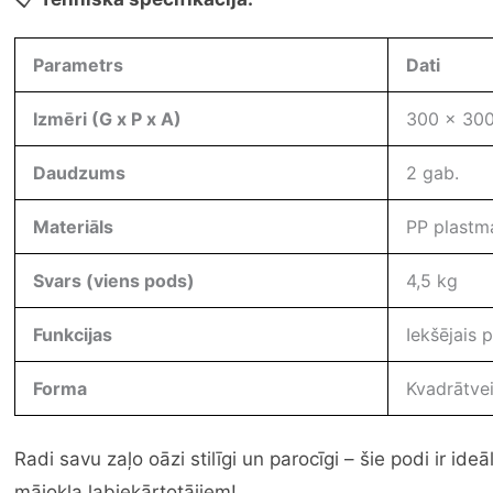
Parametrs
Dati
Izmēri (G x P x A)
300 x 30
Daudzums
2 gab.
Materiāls
PP plastm
Svars (viens pods)
4,5 kg
Funkcijas
Iekšējais p
Forma
Kvadrātve
Radi savu zaļo oāzi stilīgi un parocīgi – šie podi ir i
mājokļa labiekārtotājiem!