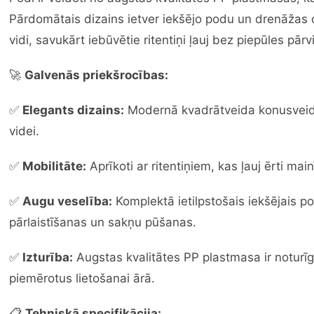
Pārdomātais dizains ietver iekšējo podu un drenāžas
vidi, savukārt iebūvētie ritentiņi ļauj bez piepūles pār
🚀
Galvenās priekšrocības:
✅
Elegants dizains:
Modernā kvadrātveida konusveida
videi.
✅
Mobilitāte:
Aprīkoti ar ritentiņiem, kas ļauj ērti m
✅
Augu veselība:
Komplektā ietilpstošais iekšējais 
pārlaistīšanas un sakņu pūšanas.
✅
Izturība:
Augstas kvalitātes PP plastmasa ir noturīg
piemērotus lietošanai ārā.
📋
Tehniskā specifikācija: