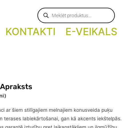
Products
search
KONTAKTI
E-VEIKALS
 Apraksts
ni)
ci ar šiem stilīgajiem melnajiem konusveida puķu
an terases labiekārtošanai, gan kā akcents iekštelpās.
as garantē izturību pret laikapstākļiem un ilgmūžību.