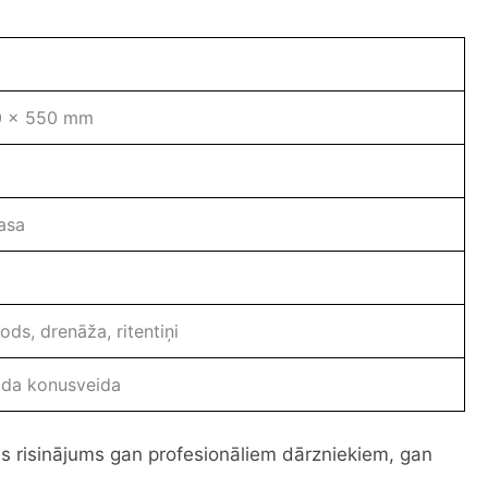
0 x 550 mm
asa
ods, drenāža, ritentiņi
ida konusveida
deāls risinājums gan profesionāliem dārzniekiem, gan