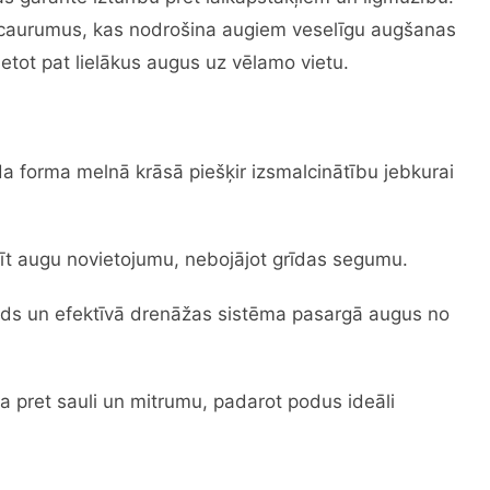
 caurumus, kas nodrošina augiem veselīgu augšanas
vietot pat lielākus augus uz vēlamo vietu.
 forma melnā krāsā piešķir izsmalcinātību jebkurai
ainīt augu novietojumu, nebojājot grīdas segumu.
pods un efektīvā drenāžas sistēma pasargā augus no
a pret sauli un mitrumu, padarot podus ideāli