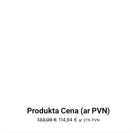
Produkta Cena (ar PVN)
Original
Current
133,09
€
114,94
€
ar 21% PVN
price
price