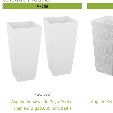
Original
Current
Akcija
price
price
was:
is:
154,76 €.
136,61 €.
Puķu podi
Augstie Konusveida Puķu Podi ar
Augstie Kon
riteņiem(2 gab.665 mm, balti)