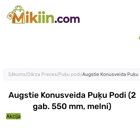
Skip
to
content
Sākums
/
Dārza Preces
/
Puķu podi
/
Augstie Konusveida Puķu 
Augstie Konusveida Puķu Podi (2
gab. 550 mm, melni)
Akcija