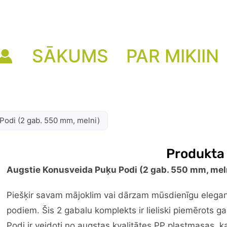
SĀKUMS
PAR MIKIIN
Podi (2 gab. 550 mm, melni)
Produkta
Augstie Konusveida Puķu Podi (2 gab. 550 mm, mel
Piešķir savam mājoklim vai dārzam mūsdienīgu elegan
podiem. Šis 2 gabalu komplekts ir lieliski piemērots g
Podi ir veidoti no augstas kvalitātes PP plastmasas, k