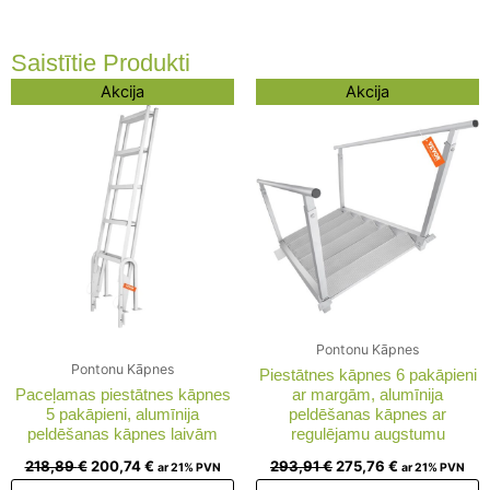
Saistītie Produkti
Original
Current
Original
Current
Akcija
Akcija
price
price
price
price
was:
is:
was:
is:
218,89 €.
200,74 €.
293,91 €.
275,76 €.
Pontonu Kāpnes
Pontonu Kāpnes
Piestātnes kāpnes 6 pakāpieni
Paceļamas piestātnes kāpnes
ar margām, alumīnija
5 pakāpieni, alumīnija
peldēšanas kāpnes ar
peldēšanas kāpnes laivām
regulējamu augstumu
218,89
€
200,74
€
293,91
€
275,76
€
ar 21% PVN
ar 21% PVN