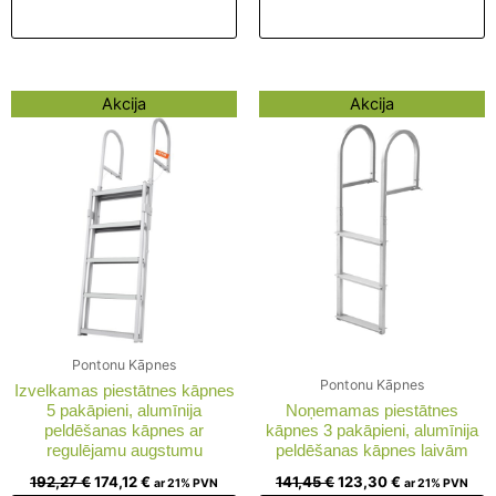
Pievienot grozam
Pievienot grozam
Original
Current
Original
Current
Akcija
Akcija
price
price
price
price
was:
is:
was:
is:
192,27 €.
174,12 €.
141,45 €.
123,30 €.
Pontonu Kāpnes
Pontonu Kāpnes
Izvelkamas piestātnes kāpnes
5 pakāpieni, alumīnija
Noņemamas piestātnes
peldēšanas kāpnes ar
kāpnes 3 pakāpieni, alumīnija
regulējamu augstumu
peldēšanas kāpnes laivām
192,27
€
174,12
€
141,45
€
123,30
€
ar 21% PVN
ar 21% PVN