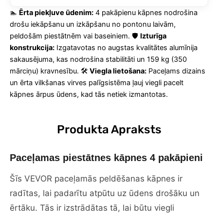
kāpnes
🏊
Ērta piekļuve ūdenim:
4 pakāpienu kāpnes nodrošina
laivām
drošu iekāpšanu un izkāpšanu no pontonu laivām,
daudzums
peldošām piestātnēm vai baseiniem. 🛡️
Izturīga
konstrukcija:
Izgatavotas no augstas kvalitātes alumīnija
sakausējuma, kas nodrošina stabilitāti un 159 kg (350
mārciņu) kravnesību. 🛠️
Viegla lietošana:
Paceļams dizains
un ērta vilkšanas virves palīgsistēma ļauj viegli pacelt
kāpnes ārpus ūdens, kad tās netiek izmantotas.
Produkta Apraksts
Paceļamas piestātnes kāpnes 4 pakāpieni
Šīs VEVOR paceļamās peldēšanas kāpnes ir
radītas, lai padarītu atpūtu uz ūdens drošāku un
ērtāku. Tās ir izstrādātas tā, lai būtu viegli