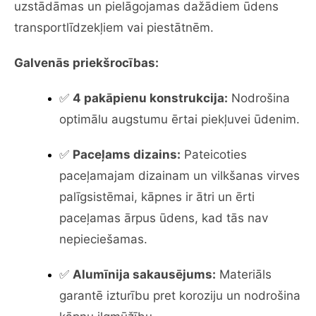
uzstādāmas un pielāgojamas dažādiem ūdens
transportlīdzekļiem vai piestātnēm.
Galvenās priekšrocības:
✅
4 pakāpienu konstrukcija:
Nodrošina
optimālu augstumu ērtai piekļuvei ūdenim.
✅
Paceļams dizains:
Pateicoties
paceļamajam dizainam un vilkšanas virves
palīgsistēmai, kāpnes ir ātri un ērti
paceļamas ārpus ūdens, kad tās nav
nepieciešamas.
✅
Alumīnija sakausējums:
Materiāls
garantē izturību pret koroziju un nodrošina