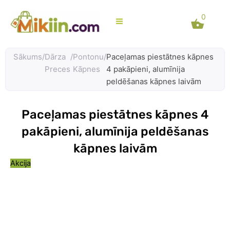
Skip
0
to
content
Sākums
/
Dārza
/
Pontonu
/
Paceļamas piestātnes kāpnes
Preces
Kāpnes
4 pakāpieni, alumīnija
peldēšanas kāpnes laivām
Paceļamas piestātnes kāpnes 4
pakāpieni, alumīnija peldēšanas
kāpnes laivām
Akcija