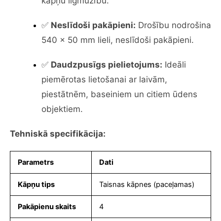
kāpņu ilgmūžību.
✅
Neslīdoši pakāpieni:
Drošību nodrošina
540 x 50 mm lieli, neslīdoši pakāpieni.
✅
Daudzpusīgs pielietojums:
Ideāli
piemērotas lietošanai ar laivām,
piestātnēm, baseiniem un citiem ūdens
objektiem.
Tehniskā specifikācija:
Parametrs
Dati
Kāpņu tips
Taisnas kāpnes (paceļamas)
Pakāpienu skaits
4