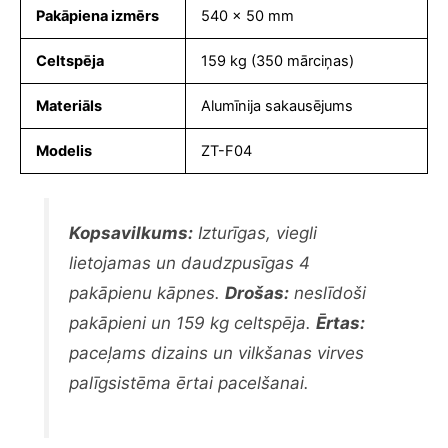
Pakāpiena izmērs
540 x 50 mm
Celtspēja
159 kg (350 mārciņas)
Materiāls
Alumīnija sakausējums
Modelis
ZT-F04
Kopsavilkums:
Izturīgas, viegli
lietojamas un daudzpusīgas 4
pakāpienu kāpnes.
Drošas:
neslīdoši
pakāpieni un 159 kg celtspēja.
Ērtas:
paceļams dizains un vilkšanas virves
palīgsistēma ērtai pacelšanai.