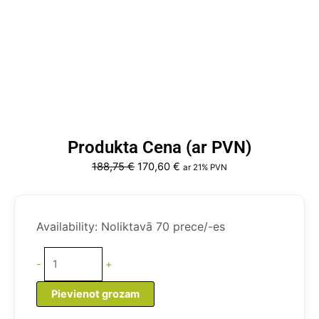
Produkta Cena (ar PVN)
Original
Current
188,75
€
170,60
€
ar 21% PVN
price
price
was:
is:
Paceļamas
188,75 €.
170,60 €.
piestātnes
Availability:
Noliktavā 70 prece/-es
kāpnes
4
-
+
pakāpieni,
alumīnija
Pievienot grozam
peldēšanas