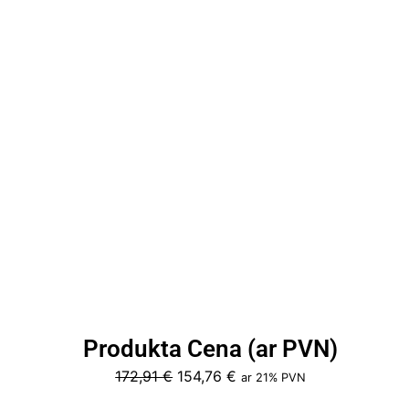
Produkta Cena (ar PVN)
Original
Current
172,91
€
154,76
€
ar 21% PVN
price
price