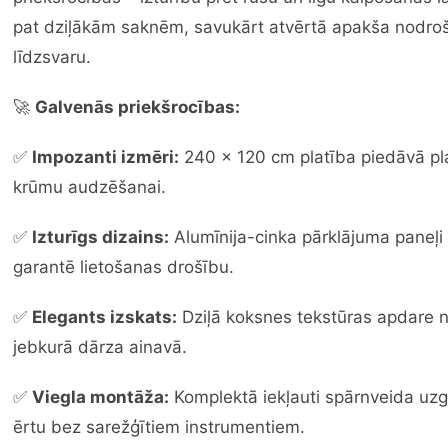
pat dziļākām saknēm, savukārt atvērtā apakša nodro
līdzsvaru.
🚀
Galvenās priekšrocības:
✅
Impozanti izmēri:
240 x 120 cm platība piedāvā pla
krūmu audzēšanai.
✅
Izturīgs dizains:
Alumīnija-cinka pārklājuma paneļi 
garantē lietošanas drošību.
✅
Elegants izskats:
Dziļā koksnes tekstūras apdare no
jebkurā dārza ainavā.
✅
Viegla montāža:
Komplektā iekļauti spārnveida uzg
ērtu bez sarežģītiem instrumentiem.