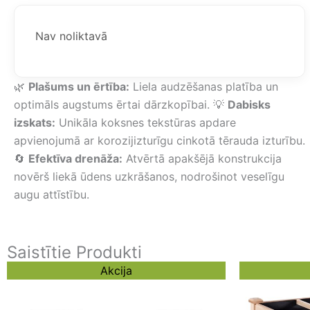
was:
is:
172,91 €.
154,76 €.
Nav noliktavā
🌿
Plašums un ērtība:
Liela audzēšanas platība un
optimāls augstums ērtai dārzkopībai. 💡
Dabisks
izskats:
Unikāla koksnes tekstūras apdare
apvienojumā ar korozijizturīgu cinkotā tērauda izturību.
🔄
Efektīva drenāža:
Atvērtā apakšējā konstrukcija
novērš liekā ūdens uzkrāšanos, nodrošinot veselīgu
augu attīstību.
Saistītie Produkti
Original
Current
Akcija
price
price
was:
is:
148,82 €.
130,67 €.