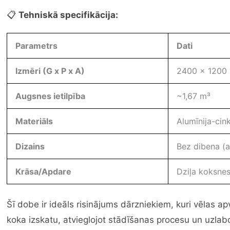
📋
Tehniskā specifikācija:
Parametrs
Dati
Izmēri (G x P x A)
2400 x 1200
Augsnes ietilpība
~1,67 m³
Materiāls
Alumīnija-cin
Dizains
Bez dibena (a
Krāsa/Apdare
Dziļa koksnes
Šī dobe ir ideāls risinājums dārzniekiem, kuri vēlas a
koka izskatu, atvieglojot stādīšanas procesu un uzlaboj