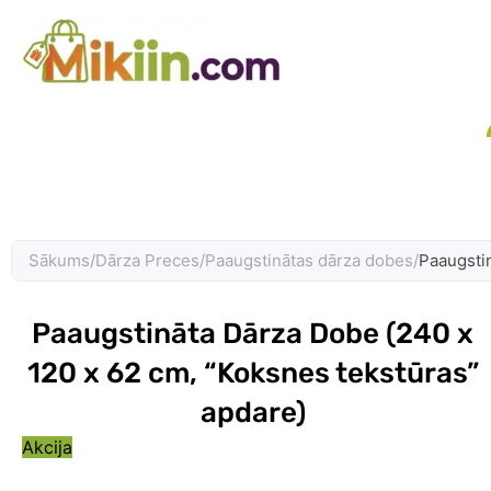
Skip
to
content
Sākums
/
Dārza Preces
/
Paaugstinātas dārza dobes
/
Paaugsti
Paaugstināta Dārza Dobe (240 x
120 x 62 cm, “Koksnes tekstūras”
apdare)
Akcija