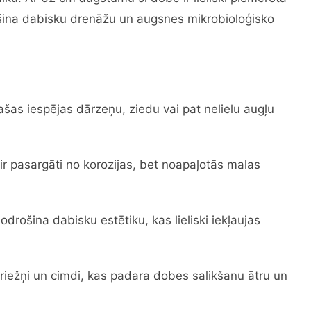
šina dabisku drenāžu un augsnes mikrobioloģisko
šas iespējas dārzeņu, ziedu vai pat nelielu augļu
ir pasargāti no korozijas, bet noapaļotās malas
drošina dabisku estētiku, kas lieliski iekļaujas
riežņi un cimdi, kas padara dobes salikšanu ātru un