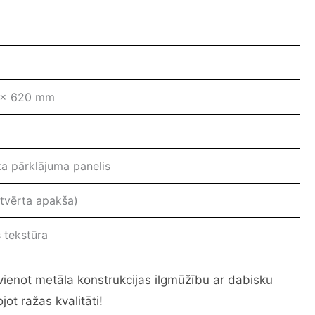
 x 620 mm
ka pārklājuma panelis
tvērta apakša)
 tekstūra
pvienot metāla konstrukcijas ilgmūžību ar dabisku
ot ražas kvalitāti!