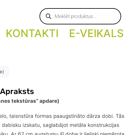
Products
search
KONTAKTI
E-VEIKALS
e)
 Apraksts
snes tekstūras” apdare)
lielo, taisnstūra formas paaugstināto dārza dobi. Tās
 dabisku izskatu, saglabājot metāla konstrukcijas
aiku. Ar 62 cm augstumu šī dobe ir lieliski piemērota