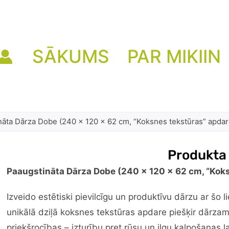
SĀKUMS
PAR MIKIIN
nāta Dārza Dobe (240 x 120 x 62 cm, “Koksnes tekstūras” apdar
Produkta
Paaugstināta Dārza Dobe (240 x 120 x 62 cm, “Kok
Izveido estētiski pievilcīgu un produktīvu dārzu ar šo 
unikālā dziļā koksnes tekstūras apdare piešķir dārzam
priekšrocības – izturību pret rūsu un ilgu kalpošanas l