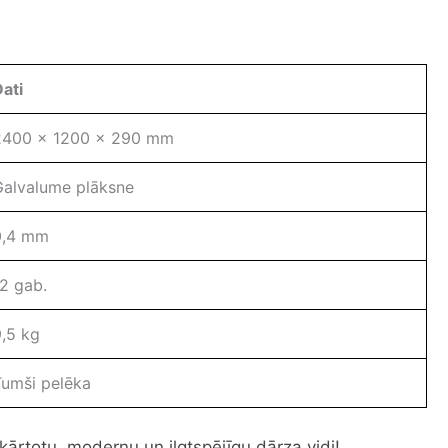
Dati
2400 x 1200 x 290 mm
Galvalume plāksne
0,4 mm
12 gab.
9,5 kg
Tumši pelēka
akārtotu, modernu un ilgtspējīgu dārza vidi!