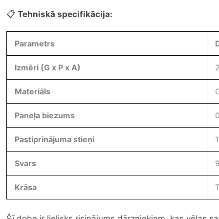
📋
Tehniskā specifikācija:
Parametrs
Izmēri (G x P x A)
Materiāls
Paneļa biezums
Pastiprinājuma stieņi
Svars
Krāsa
Šī dobe ir lielisks risinājums dārzniekiem, kas vēlas s