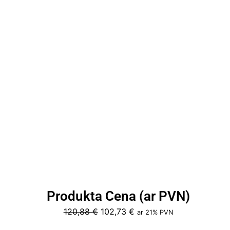
Produkta Cena (ar PVN)
Original
Current
120,88
€
102,73
€
ar 21% PVN
price
price