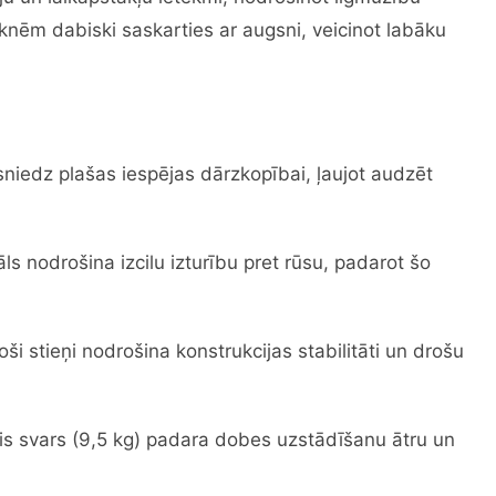
knēm dabiski saskarties ar augsni, veicinot labāku
sniedz plašas iespējas dārzkopībai, ļaujot audzēt
ls nodrošina izcilu izturību pret rūsu, padarot šo
i stieņi nodrošina konstrukcijas stabilitāti un drošu
is svars (9,5 kg) padara dobes uzstādīšanu ātru un