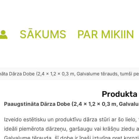
SĀKUMS
PAR MIKIIN
āta Dārza Dobe (2,4 x 1,2 x 0,3 m, Galvalume tērauds, tumši pe
Produkta
Paaugstināta Dārza Dobe (2,4 x 1,2 x 0,3 m, Galval
Izveido estētisku un produktīvu dārza stūri ar šo lielo
ideāli piemērota dārzeņu, garšaugu vai krāšņu ziedu 
Galvalume tērauda, šī dobe ir īpaši izturīga pret koroz