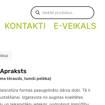
Products
search
KONTAKTI
E-VEIKALS
lēka)
 Apraksts
ume tērauds, tumši pelēka)
, taisnstūra formas paaugstināto dārza dobi. Tā ir
audzēšanai. Izgatavota no augstas kvalitātes
iju un laikapstākļu ietekmi, nodrošinot ilgmūžību