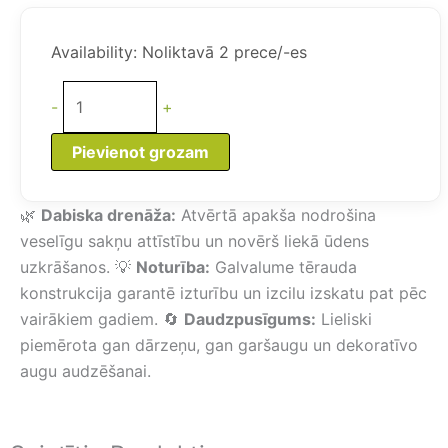
was:
is:
Paaugstināta
120,88 €.
102,73 €.
Dārza
Availability:
Noliktavā 2 prece/-es
Dobe
(2,4
-
+
x
1,2
Pievienot grozam
x
0,3
🌿
Dabiska drenāža:
Atvērtā apakša nodrošina
m,
veselīgu sakņu attīstību un novērš liekā ūdens
Galvalume
uzkrāšanos. 💡
Noturība:
Galvalume tērauda
tērauds,
konstrukcija garantē izturību un izcilu izskatu pat pēc
tumši
vairākiem gadiem. 🔄
Daudzpusīgums:
Lieliski
pelēka)
piemērota gan dārzeņu, gan garšaugu un dekoratīvo
daudzums
augu audzēšanai.