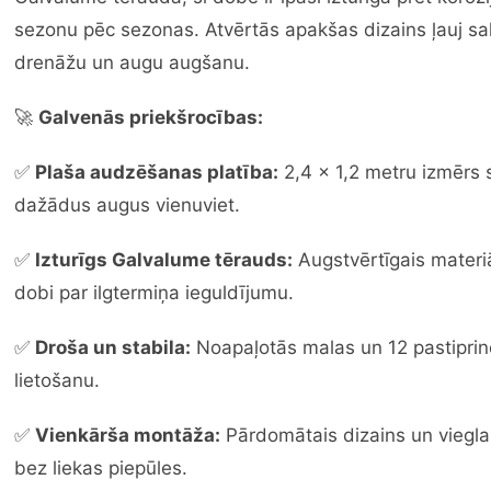
sezonu pēc sezonas. Atvērtās apakšas dizains ļauj sa
drenāžu un augu augšanu.
🚀
Galvenās priekšrocības:
✅
Plaša audzēšanas platība:
2,4 x 1,2 metru izmērs 
dažādus augus vienuviet.
✅
Izturīgs Galvalume tērauds:
Augstvērtīgais materiā
dobi par ilgtermiņa ieguldījumu.
✅
Droša un stabila:
Noapaļotās malas un 12 pastiprinoš
lietošanu.
✅
Vienkārša montāža:
Pārdomātais dizains un viegla
bez liekas piepūles.