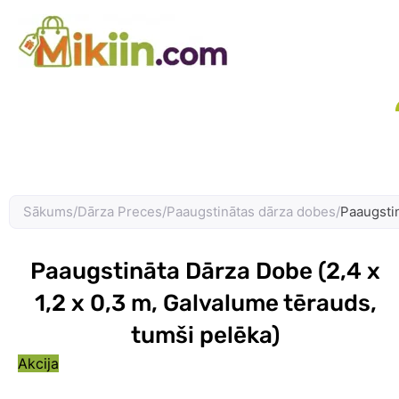
Skip
to
content
Sākums
/
Dārza Preces
/
Paaugstinātas dārza dobes
/
Paaugstin
Paaugstināta Dārza Dobe (2,4 x
1,2 x 0,3 m, Galvalume tērauds,
tumši pelēka)
Akcija