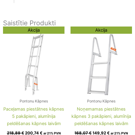
Saistītie Produkti
Original
Current
Original
Current
Akcija
Akcija
price
price
price
price
was:
is:
was:
is:
218,89 €.
200,74 €.
168,07 €.
149,92 €.
Pontonu Kāpnes
Pontonu Kāpnes
Paceļamas piestātnes kāpnes
Noņemamas piestātnes
5 pakāpieni, alumīnija
kāpnes 3 pakāpieni, alumīnija
peldēšanas kāpnes laivām
peldēšanas kāpnes laivām
218,89
€
200,74
€
168,07
€
149,92
€
ar 21% PVN
ar 21% PVN