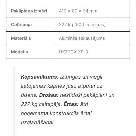
Pakāpiena izmēri
410 x 80 x 34 mm
Celtspēja
227 kg (500 mārciņas)
Materiāls
Alumīnija sakausējums
Modelis
HXZTCX-XP-3
Kopsavilkums:
Izturīgas un viegli
lietojamas kāpnes jūsu atpūtai uz
ūdens.
Drošas:
neslīdoši pakāpieni un
227 kg celtspēja.
Ērtas:
ātri
noņemama konstrukcija ērtai
uzglabāšanai.