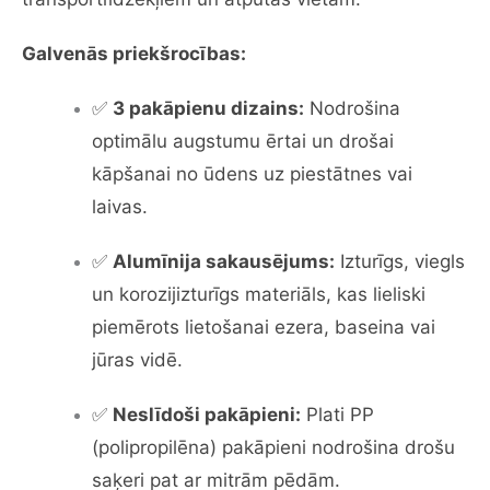
Galvenās priekšrocības:
✅
3 pakāpienu dizains:
Nodrošina
optimālu augstumu ērtai un drošai
kāpšanai no ūdens uz piestātnes vai
laivas.
✅
Alumīnija sakausējums:
Izturīgs, viegls
un korozijizturīgs materiāls, kas lieliski
piemērots lietošanai ezera, baseina vai
jūras vidē.
✅
Neslīdoši pakāpieni:
Plati PP
(polipropilēna) pakāpieni nodrošina drošu
saķeri pat ar mitrām pēdām.