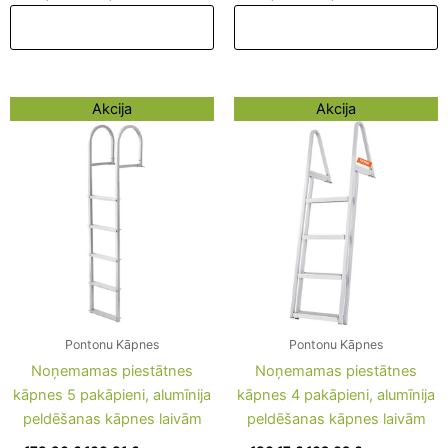
Pievienot grozam
Pievienot grozam
Original
Current
Original
Current
Akcija
Akcija
price
price
price
price
was:
is:
was:
is:
178,96 €.
160,81 €.
180,17 €.
162,02 €.
Pontonu Kāpnes
Pontonu Kāpnes
Noņemamas piestātnes
Noņemamas piestātnes
kāpnes 5 pakāpieni, alumīnija
kāpnes 4 pakāpieni, alumīnija
peldēšanas kāpnes laivām
peldēšanas kāpnes laivām