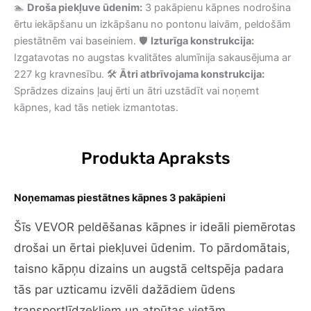
🏊
Droša piekļuve ūdenim:
3 pakāpienu kāpnes nodrošina
laivām
ērtu iekāpšanu un izkāpšanu no pontonu laivām, peldošām
daudzums
piestātnēm vai baseiniem. 🛡️
Izturīga konstrukcija:
Izgatavotas no augstas kvalitātes alumīnija sakausējuma ar
227 kg kravnesību. 🛠️
Ātri atbrīvojama konstrukcija:
Sprādzes dizains ļauj ērti un ātri uzstādīt vai noņemt
kāpnes, kad tās netiek izmantotas.
Produkta Apraksts
Noņemamas piestātnes kāpnes 3 pakāpieni
Šīs VEVOR peldēšanas kāpnes ir ideāli piemērotas
drošai un ērtai piekļuvei ūdenim. To pārdomātais,
taisno kāpņu dizains un augstā celtspēja padara
tās par uzticamu izvēli dažādiem ūdens
transportlīdzekļiem un atpūtas vietām.