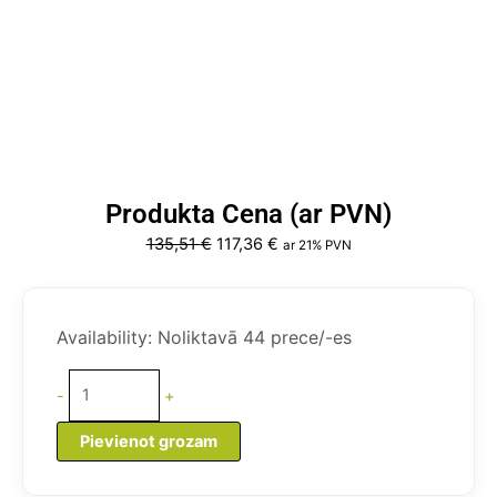
Produkta Cena (ar PVN)
Original
Current
135,51
€
117,36
€
ar 21% PVN
price
price
was:
is:
Noņemamas
135,51 €.
117,36 €.
piestātnes
Availability:
Noliktavā 44 prece/-es
kāpnes
3
-
+
pakāpieni,
alumīnija
Pievienot grozam
peldēšanas
kāpnes