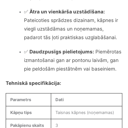
✅
Ātra un vienkārša uzstādīšana:
Pateicoties sprādzes dizainam, kāpnes ir
viegli uzstādāmas un noņemamas,
padarot tās ļoti praktiskas uzglabāšanai.
✅
Daudzpusīgs pielietojums:
Piemērotas
izmantošanai gan ar pontonu laivām, gan
pie peldošām piestātnēm vai baseiniem.
Tehniskā specifikācija:
Parametrs
Dati
Kāpņu tips
Taisnas kāpnes (noņemamas)
Pakāpienu skaits
3