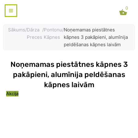
Skip
0
to
content
Sākums
/
Dārza
/
Pontonu
/
Noņemamas piestātnes
Preces
Kāpnes
kāpnes 3 pakāpieni, alumīnija
peldēšanas kāpnes laivām
Noņemamas piestātnes kāpnes 3
pakāpieni, alumīnija peldēšanas
kāpnes laivām
Akcija