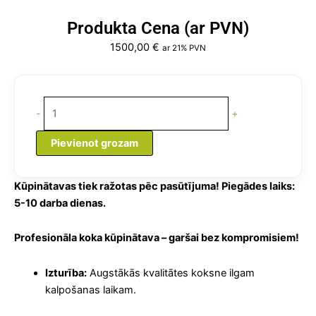
Produkta Cena (ar PVN)
1500,00
€
ar 21% PVN
Kūpinātava
Elektriskā
-
+
ar
dūmu
Pievienot grozam
ģenerātoru
250
L
Kūpinātavas tiek ražotas pēc pasūtījuma! Piegādes laiks:
4,4
5-10 darba dienas.
cm
daudzums
Profesionāla koka kūpinātava – garšai bez kompromisiem!
Izturība:
Augstākās kvalitātes koksne ilgam
kalpošanas laikam.