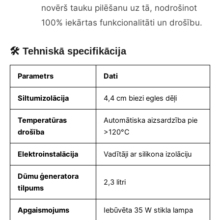
novērš tauku pilēšanu uz tā, nodrošinot
100% iekārtas funkcionalitāti un drošību.
🛠 Tehniskā specifikācija
Parametrs
Dati
Siltumizolācija
4,4 cm biezi egles dēļi
Temperatūras
Automātiska aizsardzība pie
drošība
>120°C
Elektroinstalācija
Vadītāji ar silikona izolāciju
Dūmu ģeneratora
2,3 litri
tilpums
Apgaismojums
Iebūvēta 35 W stikla lampa