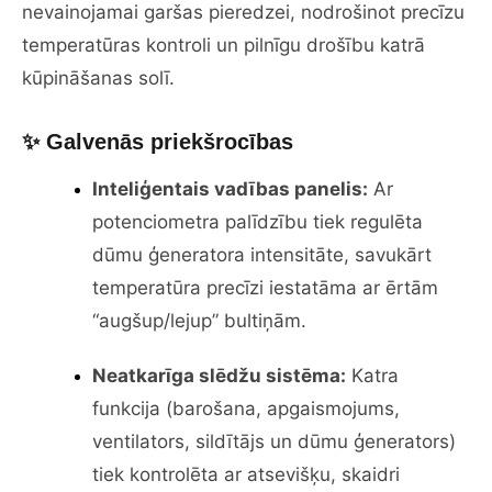
nevainojamai garšas pieredzei, nodrošinot precīzu
temperatūras kontroli un pilnīgu drošību katrā
kūpināšanas solī.
✨ Galvenās priekšrocības
Inteliģentais vadības panelis:
Ar
potenciometra palīdzību tiek regulēta
dūmu ģeneratora intensitāte, savukārt
temperatūra precīzi iestatāma ar ērtām
“augšup/lejup” bultiņām.
Neatkarīga slēdžu sistēma:
Katra
funkcija (barošana, apgaismojums,
ventilators, sildītājs un dūmu ģenerators)
tiek kontrolēta ar atsevišķu, skaidri