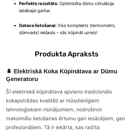
Perfekts rezultāts:
Optimizēta dūmu cirkulācija
labākajai garšai.
Gatava lietošanai:
Viss komplekts (termometrs,
dūmvads) iekļauts – sāc kūpināt uzreiz!
Produkta Apraksts
🌲 Elektriskā Koka Kūpinātava ar Dūmu
Ģeneratoru
Šī elektriskā kūpinātava apvieno tradicionālo
kokapstrādes kvalitāti ar mūsdienīgiem
tehnoloģiskiem risinājumiem, nodrošinot
maksimālu lietošanas ērtumu gan iesācējiem, gan
profesionāļiem. Tā ir iekārta, kas radīta