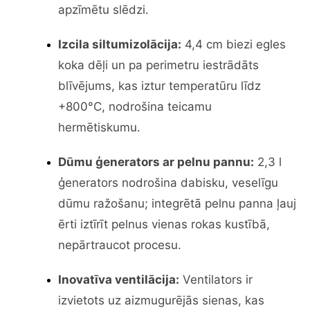
apzīmētu slēdzi.
Izcila siltumizolācija:
4,4 cm biezi egles
koka dēļi un pa perimetru iestrādāts
blīvējums, kas iztur temperatūru līdz
+800°C, nodrošina teicamu
hermētiskumu.
Dūmu ģenerators ar pelnu pannu:
2,3 l
ģenerators nodrošina dabisku, veselīgu
dūmu ražošanu; integrētā pelnu panna ļauj
ērti iztīrīt pelnus vienas rokas kustībā,
nepārtraucot procesu.
Inovatīva ventilācija:
Ventilators ir
izvietots uz aizmugurējās sienas, kas