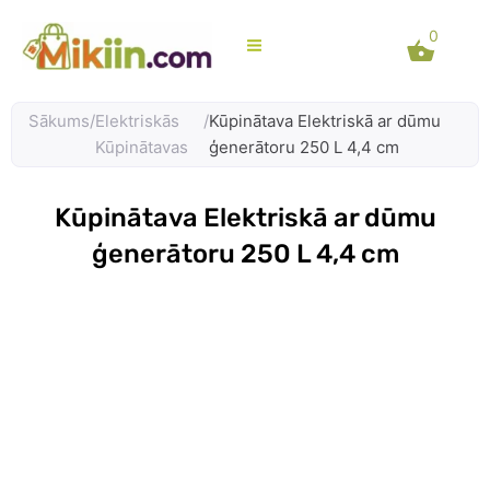
Skip
0
to
content
Sākums
/
Elektriskās
/
Kūpinātava Elektriskā ar dūmu
Kūpinātavas
ģenerātoru 250 L 4,4 cm
Kūpinātava Elektriskā ar dūmu
ģenerātoru 250 L 4,4 cm