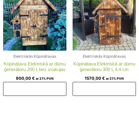
Elektriskās Kūpinātavas
Elektriskās Kūpinātavas
Kūpinātava Elektriskā ar dūmu
Kūpinātava Elektriskā ar dūmu
ģenerātoru 200 L bez izoācijas
ģenerātoru 300 L 4,4 cm
900,00
€
1570,00
€
ar 21% PVN
ar 21% PVN
Pievienot grozam
Pievienot grozam