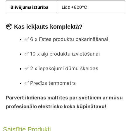
Blīvējuma izturība
Līdz +800°C
📦 Kas iekļauts komplektā?
✅ 6 x līstes produktu pakarināšanai
✅ 10 x āķi produktu izvietošanai
✅ 2 x iepakojumi dūmu šķeldas
✅ Precīzs termometrs
Pārvērt ikdienas maltītes par svētkiem ar mūsu
profesionālo elektrisko koka kūpinātavu!
Saistītie Produkti