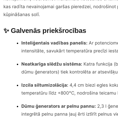
kas radīta nevainojamai garšas pieredzei, nodrošinot 
kūpināšanas solī.
✨ Galvenās priekšrocības
Inteliģentais vadības panelis:
Ar potenciome
intensitāte, savukārt temperatūra precīzi ies
Neatkarīga slēdžu sistēma:
Katra funkcija (
dūmu ģenerators) tiek kontrolēta ar atsevišķu,
Izcila siltumizolācija:
4,4 cm biezi egles koka
temperatūru līdz +800°C, nodrošina teicamu
Dūmu ģenerators ar pelnu pannu:
2,3 l ģen
integrētā pelnu panna ļauj ērti iztīrīt pelnus