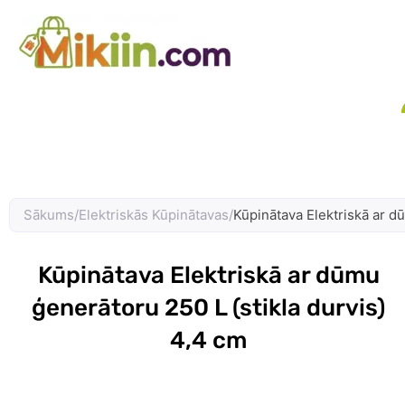
Skip
to
content
Sākums
/
Elektriskās Kūpinātavas
/
Kūpinātava Elektriskā ar d
Kūpinātava Elektriskā ar dūmu
ģenerātoru 250 L (stikla durvis)
4,4 cm