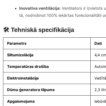
Inovatīva ventilācija:
Ventilators ir izvietots
tā, nodrošinot 100% iekārtas funkcionalitāti u
🛠 Tehniskā specifikācija
Parametrs
Dati
Siltumizolācija
4,4 cm
Temperatūras drošība
Autom
Elektroinstalācija
Vadītāj
Dūmu ģeneratora tilpums
2,3 litr
Apgaismojums
Iebūvē