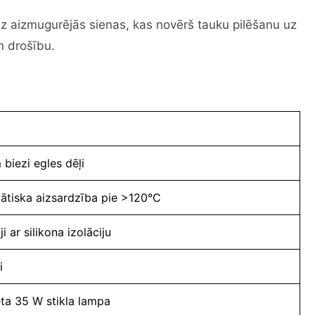
 uz aizmugurējās sienas, kas novērš tauku pilēšanu uz
n drošību.
 biezi egles dēļi
ātiska aizsardzība pie >120°C
i ar silikona izolāciju
i
ta 35 W stikla lampa