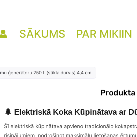
SĀKUMS
PAR MIKIIN
ūmu ģenerātoru 250 L (stikla durvis) 4,4 cm
Produkta
🌲 Elektriskā Koka Kūpinātava ar 
Šī elektriskā kūpinātava apvieno tradicionālo kokapst
risinājumiem, nodrošinot maksimālu lietošanas ērtumu 