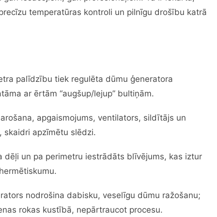
precīzu temperatūras kontroli un pilnīgu drošību katrā
tra palīdzību tiek regulēta dūmu ģeneratora
tatāma ar ērtām “augšup/lejup” bultiņām.
barošana, apgaismojums, ventilators, sildītājs un
 skaidri apzīmētu slēdzi.
 dēļi un pa perimetru iestrādāts blīvējums, kas iztur
 hermētiskumu.
erators nodrošina dabisku, veselīgu dūmu ražošanu;
 vienas rokas kustībā, nepārtraucot procesu.