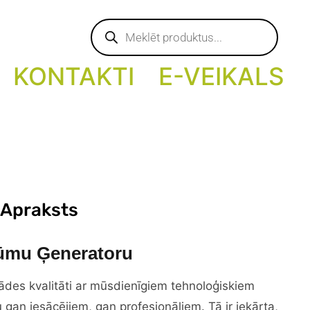
Products
search
KONTAKTI
E-VEIKALS
 Apraksts
Dūmu Ģeneratoru
rādes kvalitāti ar mūsdienīgiem tehnoloģiskiem
gan iesācējiem, gan profesionāļiem. Tā ir iekārta,