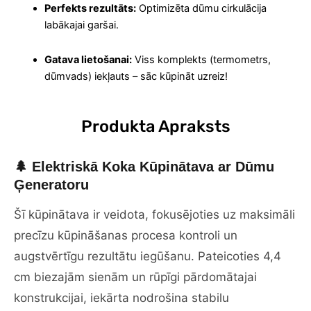
Perfekts rezultāts:
Optimizēta dūmu cirkulācija
labākajai garšai.
Gatava lietošanai:
Viss komplekts (termometrs,
dūmvads) iekļauts – sāc kūpināt uzreiz!
Produkta Apraksts
🌲 Elektriskā Koka Kūpinātava ar Dūmu
Ģeneratoru
Šī kūpinātava ir veidota, fokusējoties uz maksimāli
precīzu kūpināšanas procesa kontroli un
augstvērtīgu rezultātu iegūšanu. Pateicoties 4,4
cm biezajām sienām un rūpīgi pārdomātajai
konstrukcijai, iekārta nodrošina stabilu