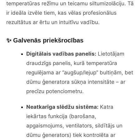
temperatūras režīmu un teicamu siltumizolāciju. Tā
ir ideāla izvēle tiem, kas vēlas profesionālus
rezultātus ar ērtu un intuitīvu vadību.
✨ Galvenās priekšrocības
Digitālais vadības panelis:
Lietotājam
draudzīgs panelis, kurā temperatūra
regulējama ar “augšup/lejup” bultiņām, bet
dūmu ģeneratora sūkņa intensitāte – ar
precīzu potenciometru.
Neatkarīga slēdžu sistēma:
Katra
iekārtas funkcija (barošana,
apgaismojums, ventilators, sildītājs un
dūmu ģenerators) tiek kontrolēta ar