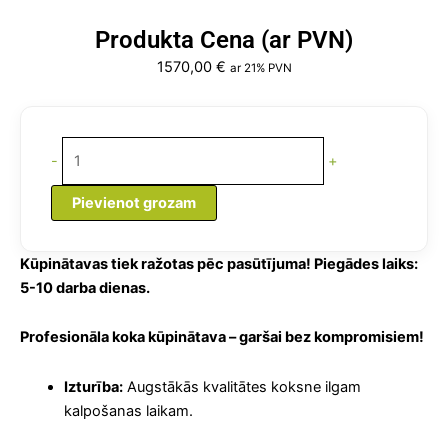
Produkta Cena (ar PVN)
1570,00
€
ar 21% PVN
Kūpinātava
Elektriskā
-
+
ar
dūmu
Pievienot grozam
ģenerātoru
300
L
Kūpinātavas tiek ražotas pēc pasūtījuma! Piegādes laiks:
4,4
5-10 darba dienas.
cm
daudzums
Profesionāla koka kūpinātava – garšai bez kompromisiem!
Izturība:
Augstākās kvalitātes koksne ilgam
kalpošanas laikam.