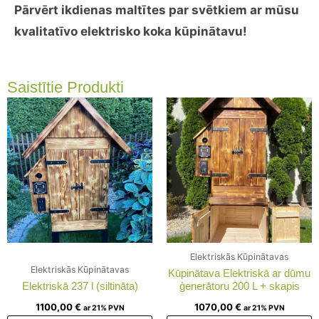
Pārvērt ikdienas maltītes par svētkiem ar mūsu
kvalitatīvo elektrisko koka kūpinātavu!
Saistītie Produkti
Elektriskās Kūpinātavas
Elektriskās Kūpinātavas
Kūpinātava Elektriskā ar dūmu
Elektriskā 237 l (siltināta)
ģenerātoru 200 L + skapis
1100,00
€
1070,00
€
ar 21% PVN
ar 21% PVN