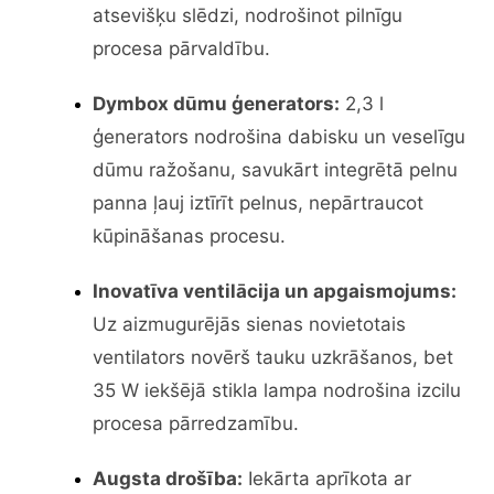
atsevišķu slēdzi, nodrošinot pilnīgu
procesa pārvaldību.
Dymbox dūmu ģenerators:
2,3 l
ģenerators nodrošina dabisku un veselīgu
dūmu ražošanu, savukārt integrētā pelnu
panna ļauj iztīrīt pelnus, nepārtraucot
kūpināšanas procesu.
Inovatīva ventilācija un apgaismojums:
Uz aizmugurējās sienas novietotais
ventilators novērš tauku uzkrāšanos, bet
35 W iekšējā stikla lampa nodrošina izcilu
procesa pārredzamību.
Augsta drošība:
Iekārta aprīkota ar