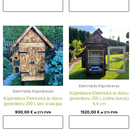
Pievienot grozam
Pievienot grozam
Elektriskās Kūpinātavas
Elektriskās Kūpinātavas
Kūpinātava Elektriskā ar dūmu
Kūpinātava Elektriskā ar dūmu
ģenerātoru 250 L (stikla durvis)
ģenerātoru 200 L bez izoācijas
4,4 cm
900,00
€
1520,00
€
ar 21% PVN
ar 21% PVN
Pievienot grozam
Pievienot grozam