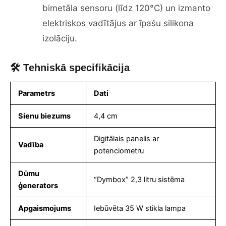
bimetāla sensoru (līdz 120°C) un izmanto
elektriskos vadītājus ar īpašu silikona
izolāciju.
🛠 Tehniskā specifikācija
Parametrs
Dati
Sienu biezums
4,4 cm
Digitālais panelis ar
Vadība
potenciometru
Dūmu
“Dymbox” 2,3 litru sistēma
ģenerators
Apgaismojums
Iebūvēta 35 W stikla lampa