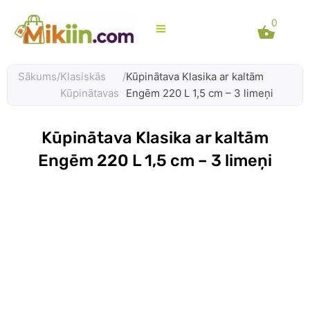
Skip
0
to
content
Sākums
/
Klasiskās
/
Kūpinātava Klasika ar kaltām
Kūpinātavas
Engēm 220 L 1,5 cm – 3 limeņi
Kūpinātava Klasika ar kaltām
Engēm 220 L 1,5 cm – 3 limeņi