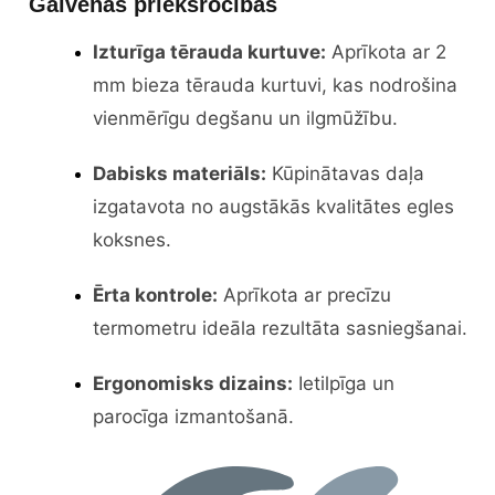
Galvenās priekšrocības
Izturīga tērauda kurtuve:
Aprīkota ar 2
mm bieza tērauda kurtuvi, kas nodrošina
vienmērīgu degšanu un ilgmūžību.
Dabisks materiāls:
Kūpinātavas daļa
izgatavota no augstākās kvalitātes egles
koksnes.
Ērta kontrole:
Aprīkota ar precīzu
termometru ideāla rezultāta sasniegšanai.
Ergonomisks dizains:
Ietilpīga un
parocīga izmantošanā.