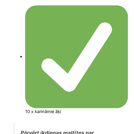
10 x karināmie āķi
Pārvērt ikdienas maltītes par