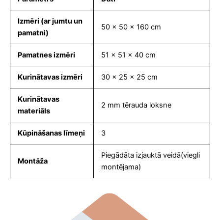
Izmēri (ar jumtu un
50 x 50 x 160 cm
pamatni)
Pamatnes izmēri
51 x 51 x 40 cm
Kurinātavas izmēri
30 x 25 x 25 cm
Kurinātavas
2 mm tērauda loksne
materiāls
Kūpināšanas līmeņi
3
Piegādāta izjauktā veidā(viegli
Montāža
montējama)