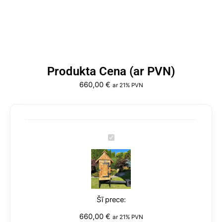
Produkta Cena (ar PVN)
660,00
€
ar 21% PVN
Kūpinātava
Klasika
ar
Kūpinātava
kaltām
Klasika
Engēm
ar
220
kaltām
L
Engēm
1,5
220
cm
L
660,00
€
-
ar 21% PVN
1,5