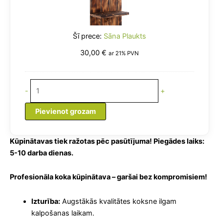
Sāna Plaukts
30,00
€
ar 21% PVN
-
+
Pievienot grozam
Kūpinātavas tiek ražotas pēc pasūtījuma! Piegādes laiks:
5-10 darba dienas.
Profesionāla koka kūpinātava – garšai bez kompromisiem!
Izturība:
Augstākās kvalitātes koksne ilgam
kalpošanas laikam.