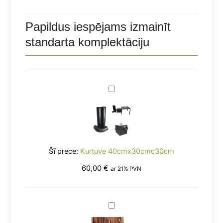
3
cm
limeņi
-
Papildus iespējams izmainīt
daudzums
3
standarta komplektāciju
limeņi
Kurtuve
40cmx30cmc30cm
Kurtuve 40cmx30cmc30cm
60,00
€
ar 21% PVN
Sāna
Plaukts