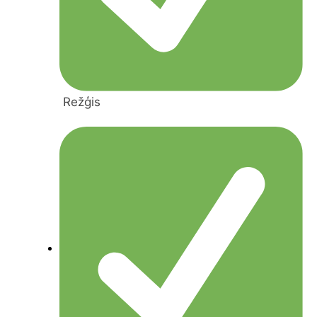
Režģis