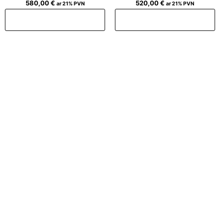
580,00
€
520,00
€
ar 21% PVN
ar 21% PVN
Pievienot grozam
Pievienot grozam