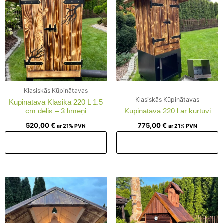
Klasiskās Kūpinātavas
Klasiskās Kūpinātavas
Kūpinātava Klasika 220 L 1.5
cm dēlis – 3 līmeņi
Kupinātava 220 l ar kurtuvi
520,00
€
775,00
€
ar 21% PVN
ar 21% PVN
Pievienot grozam
Pievienot grozam