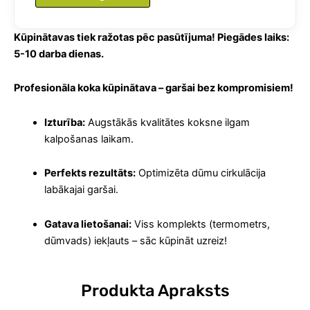
Kūpinātavas tiek ražotas pēc pasūtījuma! Piegādes laiks:
5-10 darba dienas.
Profesionāla koka kūpinātava – garšai bez kompromisiem!
Izturība:
Augstākās kvalitātes koksne ilgam
kalpošanas laikam.
Perfekts rezultāts:
Optimizēta dūmu cirkulācija
labākajai garšai.
Gatava lietošanai:
Viss komplekts (termometrs,
dūmvads) iekļauts – sāc kūpināt uzreiz!
Produkta Apraksts