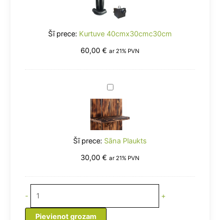
Kurtuve 40cmx30cmc30cm
60,00
€
ar 21% PVN
Sāna
Plaukts
Sāna Plaukts
30,00
€
ar 21% PVN
-
+
Pievienot grozam