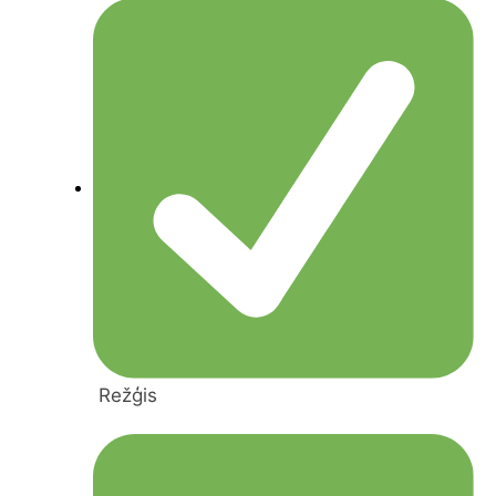
Režģis