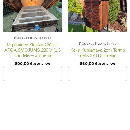
Klasiskās Kūpinātavas
Klasiskās Kūpinātavas
Kūpinātava Klasika 220 L +
APGAISMOJUMS 230 V (1.5
Koka Kūpinātava 2cm Termo
cm dēlis – 3 līmeņi)
dēlis 220 l 3 līmeņi
600,00
€
660,00
€
ar 21% PVN
ar 21% PVN
Pievienot grozam
Pievienot grozam