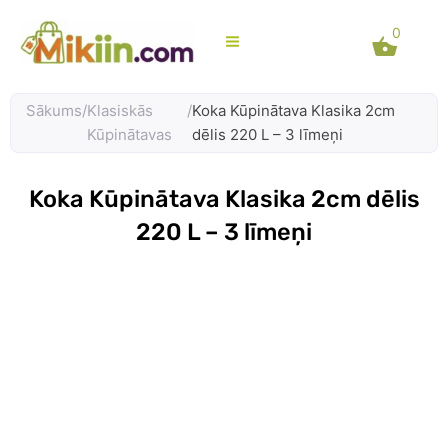
Skip
0
to
content
Sākums
/
Klasiskās
/
Koka Kūpinātava Klasika 2cm
Kūpinātavas
dēlis 220 L – 3 līmeņi
Koka Kūpinātava Klasika 2cm dēlis
220 L – 3 līmeņi