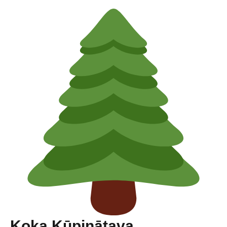
Koka Kūpinātava