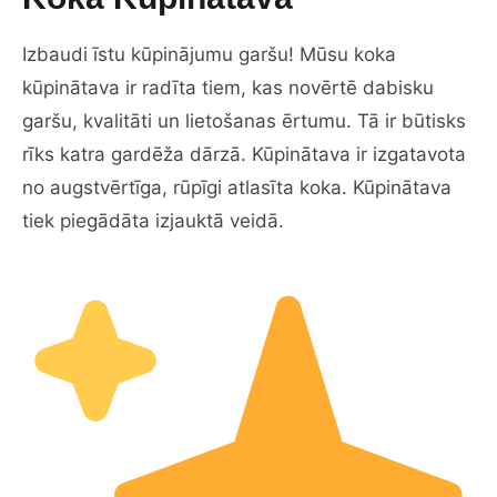
Izbaudi īstu kūpinājumu garšu! Mūsu koka
kūpinātava ir radīta tiem, kas novērtē dabisku
garšu, kvalitāti un lietošanas ērtumu. Tā ir būtisks
rīks katra gardēža dārzā. Kūpinātava ir izgatavota
no augstvērtīga, rūpīgi atlasīta koka. Kūpinātava
tiek piegādāta izjauktā veidā.