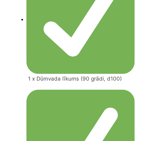
1 x Dūmvada līkums (90 grādi, d100)