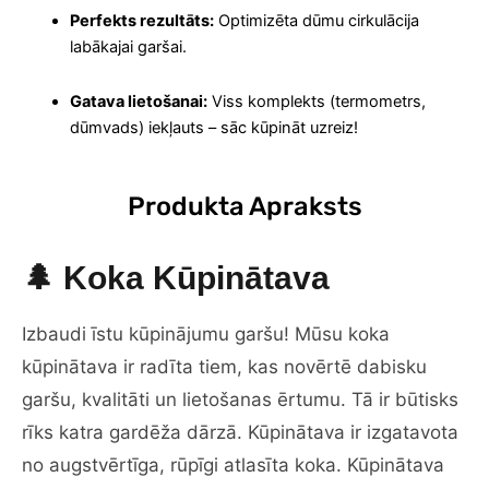
Perfekts rezultāts:
Optimizēta dūmu cirkulācija
labākajai garšai.
Gatava lietošanai:
Viss komplekts (termometrs,
dūmvads) iekļauts – sāc kūpināt uzreiz!
Produkta Apraksts
🌲 Koka Kūpinātava
Izbaudi īstu kūpinājumu garšu! Mūsu koka
kūpinātava ir radīta tiem, kas novērtē dabisku
garšu, kvalitāti un lietošanas ērtumu. Tā ir būtisks
rīks katra gardēža dārzā. Kūpinātava ir izgatavota
no augstvērtīga, rūpīgi atlasīta koka. Kūpinātava