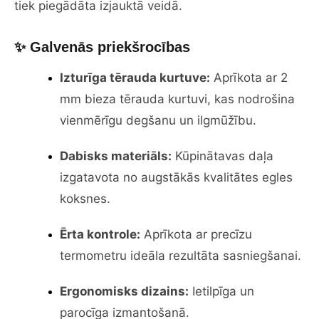
tiek piegādāta izjauktā veidā.
✨ Galvenās priekšrocības
Izturīga tērauda kurtuve:
Aprīkota ar 2
mm bieza tērauda kurtuvi, kas nodrošina
vienmērīgu degšanu un ilgmūžību.
Dabisks materiāls:
Kūpinātavas daļa
izgatavota no augstākās kvalitātes egles
koksnes.
Ērta kontrole:
Aprīkota ar precīzu
termometru ideāla rezultāta sasniegšanai.
Ergonomisks dizains:
Ietilpīga un
parocīga izmantošanā.