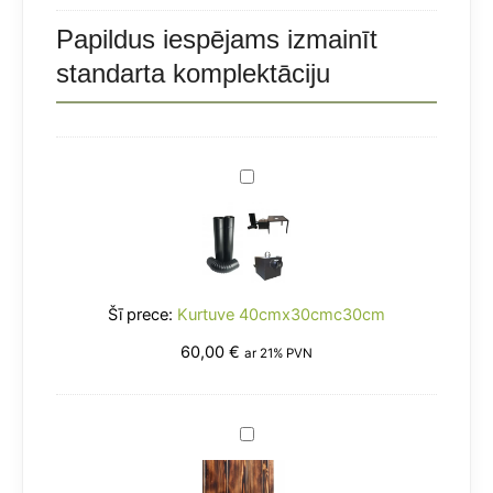
3
līmeņi
Papildus iespējams izmainīt
standarta komplektāciju
Kurtuve
40cmx30cmc30cm
Kurtuve 40cmx30cmc30cm
60,00
€
ar 21% PVN
Sāna
Plaukts