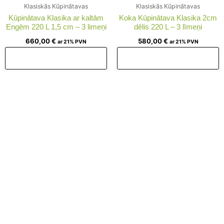
Klasiskās Kūpinātavas
Klasiskās Kūpinātavas
Kūpinātava Klasika ar kaltām
Koka Kūpinātava Klasika 2cm
Engēm 220 L 1,5 cm – 3 limeņi
dēlis 220 L – 3 līmeņi
660,00
€
580,00
€
ar 21% PVN
ar 21% PVN
Pievienot grozam
Pievienot grozam