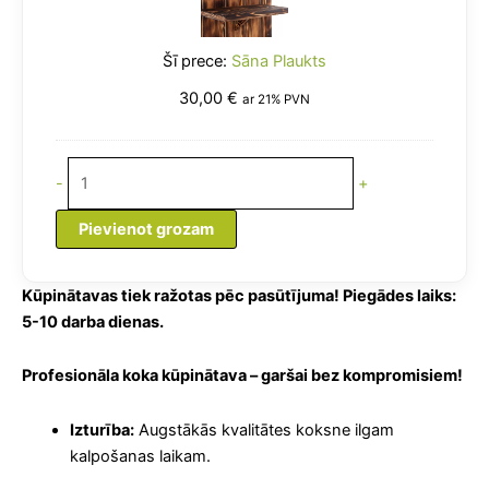
Sāna Plaukts
30,00
€
ar 21% PVN
-
+
Pievienot grozam
Kūpinātavas tiek ražotas pēc pasūtījuma! Piegādes laiks:
5-10 darba dienas.
Profesionāla koka kūpinātava – garšai bez kompromisiem!
Izturība:
Augstākās kvalitātes koksne ilgam
kalpošanas laikam.