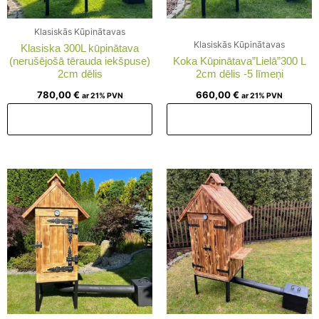
Klasiskās Kūpinātavas
Klasiskās Kūpinātavas
Klasiska 300L kūpinātava
(nerušējošā tērauda iekšpuse)
Koka Kūpinātava”Lielā”300 L
2cm dēlis
2cm dēlis -5 līmeņi
780,00
€
660,00
€
ar 21% PVN
ar 21% PVN
Pievienot grozam
Pievienot grozam