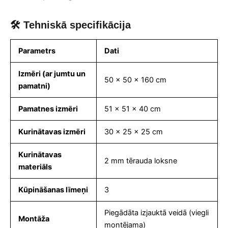
🛠 Tehniskā specifikācija
Parametrs
Dati
Izmēri (ar jumtu un
50 x 50 x 160 cm
pamatni)
Pamatnes izmēri
51 x 51 x 40 cm
Kurinātavas izmēri
30 x 25 x 25 cm
Kurinātavas
2 mm tērauda loksne
materiāls
Kūpināšanas līmeņi
3
Piegādāta izjauktā veidā (viegli
Montāža
montējama)