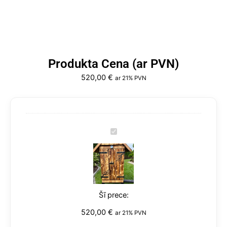
Produkta Cena (ar PVN)
520,00
€
ar 21% PVN
Kūpinātava
Klasika
220
Kūpinātava
L
Klasika
1.5
220
cm
L
dēlis
1.5
-
cm
3
dēlis
520,00
€
līmeņi
ar 21% PVN
-
daudzums