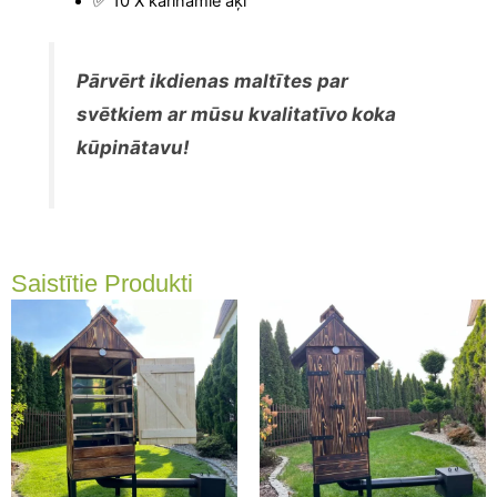
✅ 10 X karināmie āķi
Pārvērt ikdienas maltītes par
svētkiem ar mūsu kvalitatīvo koka
kūpinātavu!
Saistītie Produkti