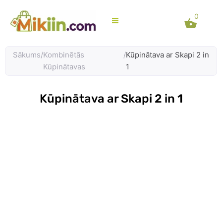
Skip
0
to
content
Sākums
/
Kombinētās
/
Kūpinātava ar Skapi 2 in
Kūpinātavas
1
Kūpinātava ar Skapi 2 in 1