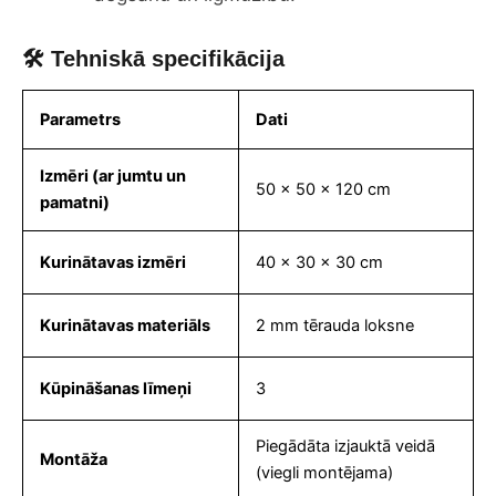
🛠 Tehniskā specifikācija
Parametrs
Dati
Izmēri (ar jumtu un
50 x 50 x 120 cm
pamatni)
Kurinātavas izmēri
40 x 30 x 30 cm
Kurinātavas materiāls
2 mm tērauda loksne
Kūpināšanas līmeņi
3
Piegādāta izjauktā veidā
Montāža
(viegli montējama)