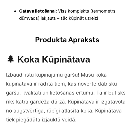
Gatava lietošanai:
Viss komplekts (termometrs,
dūmvads) iekļauts – sāc kūpināt uzreiz!
Produkta Apraksts
🌲 Koka Kūpinātava
Izbaudi īstu kūpinājumu garšu! Mūsu koka
kūpinātava ir radīta tiem, kas novērtē dabisku
garšu, kvalitāti un lietošanas ērtumu. Tā ir būtisks
rīks katra gardēža dārzā. Kūpinātava ir izgatavota
no augstvērtīga, rūpīgi atlasīta koka. Kūpinātava
tiek piegādāta izjauktā veidā.