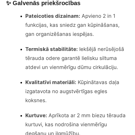
✨ Galvenās priekšrocības
Pateicoties dizainam:
Apvieno 2 in 1
funkcijas, kas sniedz gan kūpināšanas,
gan organizēšanas iespējas.
Termiskā stabilitāte:
Iekšējā nerūsējošā
tērauda odere garantē lielisku siltuma
atdevi un vienmērīgu dūmu cirkulāciju.
Kvalitatīvi materiāli:
Kūpinātavas daļa
izgatavota no augstvērtīgas egles
koksnes.
Kurtuve:
Aprīkota ar 2 mm biezu tērauda
kurtuvi, kas nodrošina vienmērīgu
degšanu un ilgmūžību.