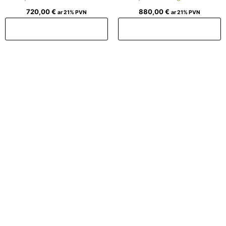
720,00
€
880,00
€
ar 21% PVN
ar 21% PVN
Pievienot grozam
Pievienot grozam