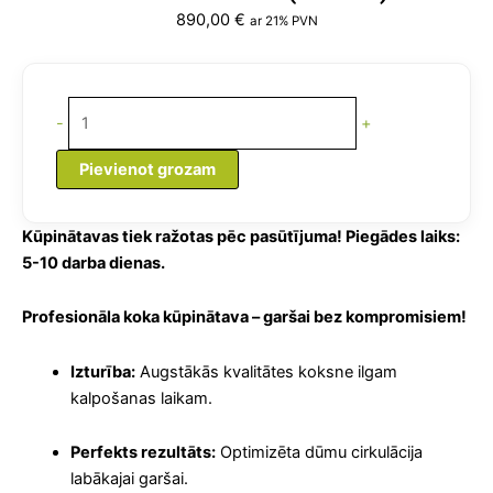
890,00
€
ar 21% PVN
Kūpinātava
ar
-
+
Skapi
2
Pievienot grozam
in
1
daudzums
Kūpinātavas tiek ražotas pēc pasūtījuma! Piegādes laiks:
5-10 darba dienas.
Profesionāla koka kūpinātava – garšai bez kompromisiem!
Izturība:
Augstākās kvalitātes koksne ilgam
kalpošanas laikam.
Perfekts rezultāts:
Optimizēta dūmu cirkulācija
labākajai garšai.