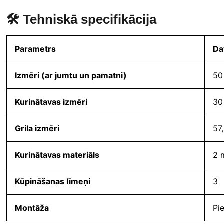
🛠 Tehniskā specifikācija
Parametrs
Da
Izmēri (ar jumtu un pamatni)
50
Kurinātavas izmēri
30
Grila izmēri
57
Kurinātavas materiāls
2 
Kūpināšanas līmeņi
3
Montāža
Pi