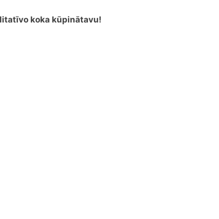
litatīvo koka kūpinātavu!