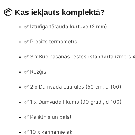
📦 Kas iekļauts komplektā?
✅ Izturīga tērauda kurtuve (2 mm)
✅ Precīzs termometrs
✅ 3 x Kūpināšanas restes (standarta izmērs 
✅ Režģis
✅ 2 x Dūmvada caurules (50 cm, d 100)
✅ 1 x Dūmvada līkums (90 grādi, d 100)
✅ Paliktnis un balsti
✅ 10 x karināmie āķi