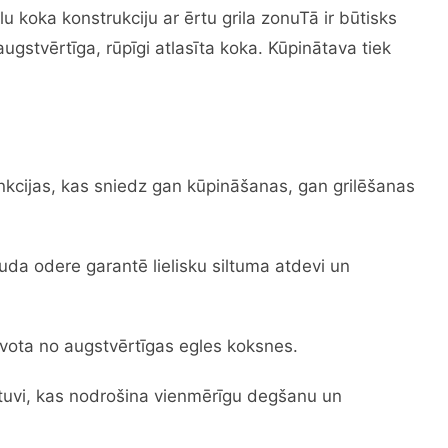
u koka konstrukciju ar ērtu grila zonuTā ir būtisks
ugstvērtīga, rūpīgi atlasīta koka. Kūpinātava tiek
nkcijas, kas sniedz gan kūpināšanas, gan grilēšanas
uda odere garantē lielisku siltuma atdevi un
vota no augstvērtīgas egles koksnes.
tuvi, kas nodrošina vienmērīgu degšanu un