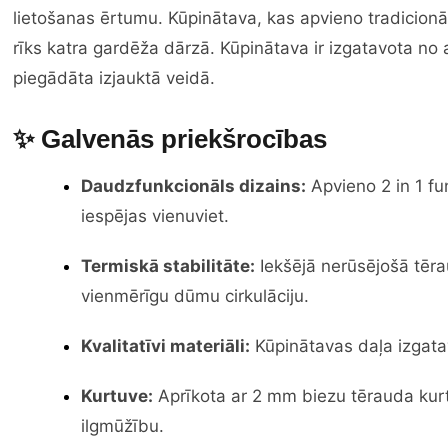
lietošanas ērtumu. Kūpinātava, kas apvieno tradicionāl
rīks katra gardēža dārzā. Kūpinātava ir izgatavota no a
piegādāta izjauktā veidā.
✨ Galvenās priekšrocības
Daudzfunkcionāls dizains:
Apvieno 2 in 1 fu
iespējas vienuviet.
Termiskā stabilitāte:
Iekšējā nerūsējošā tēra
vienmērīgu dūmu cirkulāciju.
Kvalitatīvi materiāli:
Kūpinātavas daļa izgata
Kurtuve:
Aprīkota ar 2 mm biezu tērauda kur
ilgmūžību.