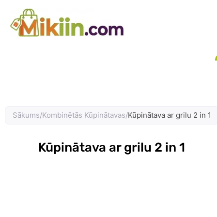
Skip
to
content
Sākums
/
Kombinētās Kūpinātavas
/
Kūpinātava ar grilu 2 in 1
Kūpinātava ar grilu 2 in 1