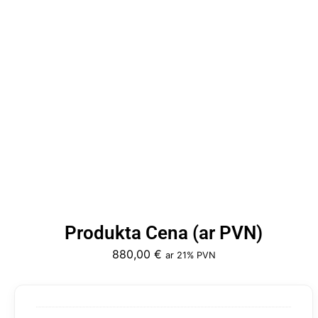
Produkta Cena (ar PVN)
880,00
€
ar 21% PVN
Kūpinātava
ar