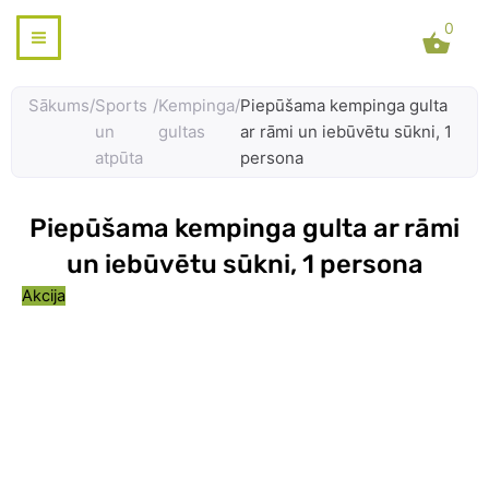
Skip
0
to
content
Sākums
/
Sports
/
Kempinga
/
Piepūšama kempinga gulta
un
gultas
ar rāmi un iebūvētu sūkni, 1
atpūta
persona
Piepūšama kempinga gulta ar rāmi
un iebūvētu sūkni, 1 persona
Akcija