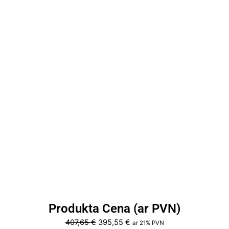
Produkta Cena (ar PVN)
Original
Current
407,65
€
395,55
€
ar 21% PVN