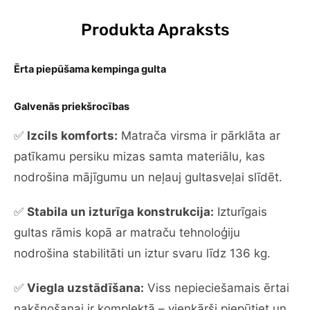
Produkta Apraksts
Ērta piepūšama kempinga gulta
Galvenās priekšrocības
✅
Izcils komforts:
Matrača virsma ir pārklāta ar
patīkamu persiku mizas samta materiālu, kas
nodrošina mājīgumu un neļauj gultasveļai slīdēt.
✅
Stabila un izturīga konstrukcija:
Izturīgais
gultas rāmis kopā ar matraču tehnoloģiju
nodrošina stabilitāti un iztur svaru līdz 136 kg.
✅
Viegla uzstādīšana:
Viss nepieciešamais ērtai
nakšņošanai ir komplektā – vienkārši piepūtiet un