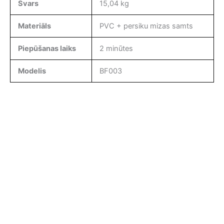
Svars
15,04 kg
Materiāls
PVC + persiku mizas samts
Piepūšanas laiks
2 minūtes
Modelis
BF003