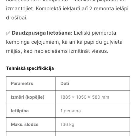
izmantojiet. Komplektā iekļauti arī 2 remonta ielāpi
drošībai.
✅
Daudzpusīga lietošana:
Lieliski piemērota
kempinga ceļojumiem, kā arī kā papildu guļvieta
mājās, kad nepieciešams izmitināt viesus.
Tehniskā specifikācija
Parametrs
Dati
Izmēri (kopējie)
1885 x 1050 x 580 mm
Ietilpība
1 persona
Maks. slodze
136 kg