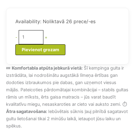
price
price
was:
is:
Piepūšama
407,65 €.
395,55 €.
kempinga
Availability:
Noliktavā 26 prece/-es
gulta
ar
-
+
rāmi
un
Pievienot grozam
iebūvētu
sūkni,
💤
Komfortabla atpūta jebkurā vietā:
Šī kempinga gulta ir
1
izstrādāta, lai nodrošinātu augstākā līmeņa ērtības gan
persona
dodoties izbraukumos pie dabas, gan uzņemot viesus
daudzums
mājās. Pateicoties pārdomātajai kombinācijai – stabils gultas
rāmis un mīksts, ērts gaisa matracis – jūs varat baudīt
kvalitatīvu miegu, nesaskaroties ar cieto vai auksto zemi. ⏱️
Ātra sagatavošana:
Iebūvētais sūknis ļauj pilnībā sagatavot
gultu lietošanai tikai 2 minūšu laikā, ietaupot jūsu laiku un
spēkus.