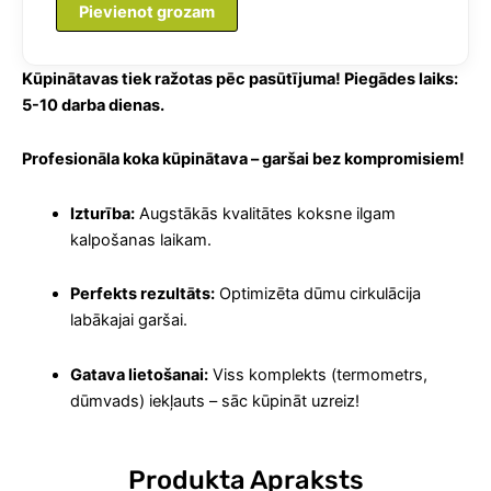
Pievienot grozam
ģenerātoru
200
L
Kūpinātavas tiek ražotas pēc pasūtījuma! Piegādes laiks:
bez
5-10 darba dienas.
izoācijas
daudzums
Profesionāla koka kūpinātava – garšai bez kompromisiem!
Izturība:
Augstākās kvalitātes koksne ilgam
kalpošanas laikam.
Perfekts rezultāts:
Optimizēta dūmu cirkulācija
labākajai garšai.
Gatava lietošanai:
Viss komplekts (termometrs,
dūmvads) iekļauts – sāc kūpināt uzreiz!
Produkta Apraksts