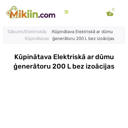
Skip
0
to
content
Sākums
/
Elektriskās
/
Kūpinātava Elektriskā ar dūmu
Kūpinātavas
ģenerātoru 200 L bez izoācijas
Kūpinātava Elektriskā ar dūmu
ģenerātoru 200 L bez izoācijas