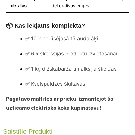
detaļas
dekoratīvas eņģes
📦 Kas iekļauts komplektā?
✅ 10 x nerūsējošā tērauda āķi
✅ 6 x šķērssijas produktu izvietošanai
✅ 1 kg dižskābarža un alkšņa šķeldas
✅ Kvēlspuldzes šķiltavas
Pagatavo maltītes ar prieku, izmantojot šo
uzticamo elektrisko koka kūpinātavu!
Saistītie Produkti