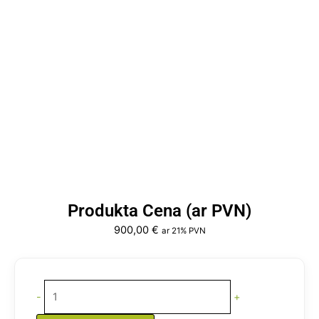
Produkta Cena (ar PVN)
900,00
€
ar 21% PVN
Kūpinātava
Elektriskā
-
+
ar
dūmu