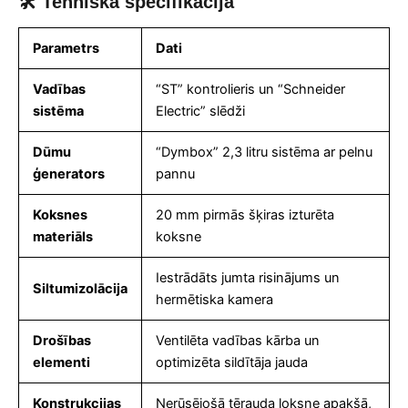
🛠 Tehniskā specifikācija
Parametrs
Dati
Vadības
“ST” kontrolieris un “Schneider
sistēma
Electric” slēdži
Dūmu
“Dymbox” 2,3 litru sistēma ar pelnu
ģenerators
pannu
Koksnes
20 mm pirmās šķiras izturēta
materiāls
koksne
Iestrādāts jumta risinājums un
Siltumizolācija
hermētiska kamera
Drošības
Ventilēta vadības kārba un
elementi
optimizēta sildītāja jauda
Konstrukcijas
Nerūsējošā tērauda loksne apakšā,