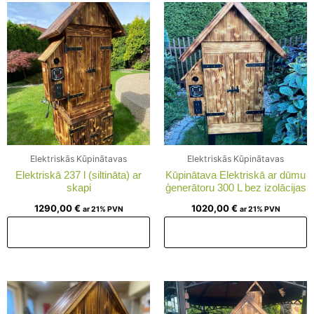
Elektriskās Kūpinātavas
Elektriskās Kūpinātavas
Elektriskā 237 l (siltināta) ar
Kūpinātava Elektriskā ar dūmu
skapi
ģenerātoru 300 L bez izolācijas
1290,00
€
1020,00
€
ar 21% PVN
ar 21% PVN
Pievienot grozam
Pievienot grozam