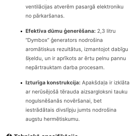
ventilācijas atverēm pasargā elektroniku
no pārkaršanas.
Efektīva dūmu ģenerēšana:
2,3 litru
“Dymbox” ģenerators nodrošina
aromātiskus rezultātus, izmantojot dabīgu
šķeldu, un ir aprīkots ar ērtu pelnu pannu
nepārtrauktam darba procesam.
Izturīga konstrukcija:
Apakšdaļa ir izklāta
ar nerūsējošā tērauda aizsargloksni tauku
nogulsnēšanās novēršanai, bet
iestrādātais divslīpju jumts nodrošina
augstu hermētiskumu.