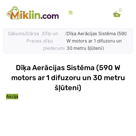
Skip
0
to
content
Sākums
/
Dārza
/
Dīķi un
/
Dīķa Aerācijas Sistēma (590
Preces
dīķu
W motors ar 1 difuzoru un
piederumi
30 metru šļūteni)
Dīķa Aerācijas Sistēma (590 W
motors ar 1 difuzoru un 30 metru
šļūteni)
Akcija