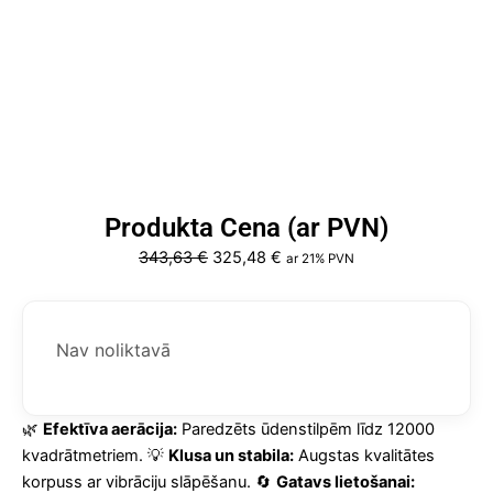
Produkta Cena (ar PVN)
Original
Current
343,63
€
325,48
€
ar 21% PVN
price
price
was:
is:
343,63 €.
325,48 €.
Nav noliktavā
🌿
Efektīva aerācija:
Paredzēts ūdenstilpēm līdz 12000
kvadrātmetriem. 💡
Klusa un stabila:
Augstas kvalitātes
korpuss ar vibrāciju slāpēšanu. 🔄
Gatavs lietošanai: