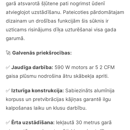
garā atsvarotā šļūtene pati nogrimst ūdenī
atvieglojot uzstādīšanu. Pateicoties pārdomātajam
dizainam un drošības funkcijām šis sūknis ir
uzticams risinājums dīķa uzturēšanai visa gada
garumā.
🚀
Galvenās priekšrocības:
✅
Jaudīga darbība:
590 W motors ar 5 2 CFM
gaisa plūsmu nodrošina ātru skābekļa apriti.
✅
Izturīga konstrukcija:
Sabiezināts alumīnija
korpuss un pretvibrācijas kājiņas garantē ilgu
kalpošanas laiku un klusu darbību.
✅
Ērta uzstādīšana:
Iekļautā 30 metrus garā