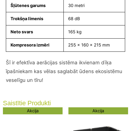
Šļūtenes garums
30 metri
Trokšņa līmenis
68 dB
Neto svars
165 kg
Kompresora izmēri
255 x 160 x 215 mm
Šī ir efektīva aerācijas sistēma ikvienam dīķa
īpašniekam kas vēlas saglabāt ūdens ekosistēmu
veselīgu un tīru!
Saistītie Produkti
Original
Current
Original
Current
Akcija
Akcija
price
price
price
price
was:
is:
was:
is:
479,04 €.
460,89 €.
153,66 €.
135,51 €.