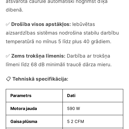
atsvarotā caurule automātiski nogrimst dīķa
dibenā.
✅
Drošība visos apstākļos:
Iebūvētas
aizsardzības sistēmas nodrošina stabilu darbību
temperatūrā no mīnus 5 līdz plus 40 grādiem.
✅
Zems trokšņa līmenis:
Darbība ar trokšņa
līmeni līdz 68 dB minimāli traucē dārza mieru.
📋
Tehniskā specifikācija:
Parametrs
Dati
Motora jauda
590 W
Gaisa plūsma
5 2 CFM