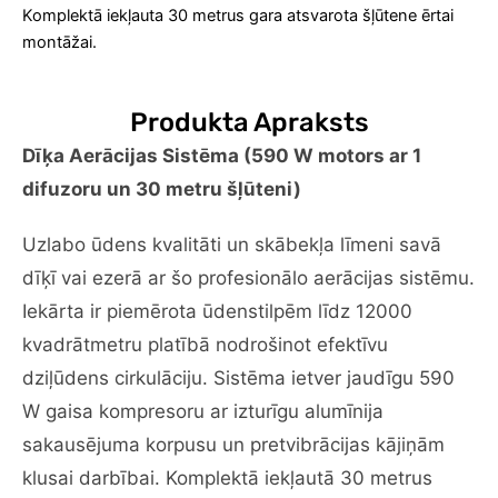
Komplektā iekļauta 30 metrus gara atsvarota šļūtene ērtai
montāžai.
Produkta Apraksts
Dīķa Aerācijas Sistēma (590 W motors ar 1
difuzoru un 30 metru šļūteni)
Uzlabo ūdens kvalitāti un skābekļa līmeni savā
dīķī vai ezerā ar šo profesionālo aerācijas sistēmu.
Iekārta ir piemērota ūdenstilpēm līdz 12000
kvadrātmetru platībā nodrošinot efektīvu
dziļūdens cirkulāciju. Sistēma ietver jaudīgu 590
W gaisa kompresoru ar izturīgu alumīnija
sakausējuma korpusu un pretvibrācijas kājiņām
klusai darbībai. Komplektā iekļautā 30 metrus