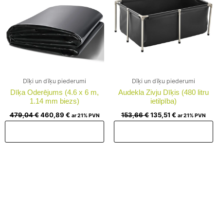
Dīķi un dīķu piederumi
Dīķi un dīķu piederumi
Dīķa Oderējums (4.6 x 6 m,
Audekla Zivju Dīķis (480 litru
1.14 mm biezs)
ietilpība)
479,04
€
460,89
€
153,66
€
135,51
€
ar 21% PVN
ar 21% PVN
Pievienot grozam
Pievienot grozam