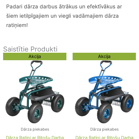
Padari dārza darbus ātrākus un efektīvākus ar
šiem ietilpīgajiem un viegli vadāmajiem dārza
ratiņiem!
Saistītie Produkti
Original
Current
Original
Current
Akcija
Akcija
price
price
price
price
was:
is:
was:
is:
172,91 €.
154,76 €.
170,60 €.
152,45 €.
Dārza piekabes
Dārza piekabes
Dārza Ratiņi ar Ritošu Darba
Dārza Ratiņi ar Ritošu Darba