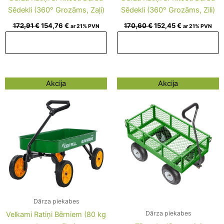
Sēdekli (360° Grozāms, Zaļi)
Sēdekli (360° Grozāms, Zili)
172,91
€
154,76
€
170,60
€
152,45
€
ar 21% PVN
ar 21% PVN
Pievienot grozam
Pievienot grozam
Original
Current
Original
Current
Akcija
Akcija
price
price
price
price
was:
is:
was:
is:
124,62 €.
106,47 €.
177,86 €.
159,71 €.
Dārza piekabes
Dārza piekabes
Velkami Ratiņi Bērniem (80 kg