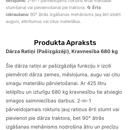
lietojums:
2-in-1 pārveidojams rokturis ērtai manuālai
stumšanai vai pievienošanai pie traktora. 🔄
Ērta
izkraušana:
90° ātrās izgāšanas mehānisms ļauj ātri izbērt
augsni, atkritumus vai citus materiālus.
Produkta Apraksts
Dārza Ratiņi (Pašizgāzēji), Kravnesība 680 kg
Šie dārza ratiņi ar pašizgāzēja funkciju ir izcili
piemēroti dārza zemes, mēslojuma, augu vai citu
smagu materiālu pārvietošanai. Ar 425 litru
ietilpību un izturīgu 680 kg kravnesību tie atvieglo
smagos saimniecības darbus. 2-in-1
pārveidojamais rokturis ļauj ratiņus ērti stumt vai
pievienot pie dārza traktora, bet 90° ātrās
izgāšanas mehānisms nodrošina ātru un precīzu