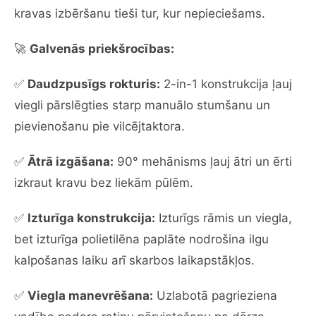
kravas izbēršanu tieši tur, kur nepieciešams.
🚀
Galvenās priekšrocības:
✅
Daudzpusīgs rokturis:
2-in-1 konstrukcija ļauj
viegli pārslēgties starp manuālo stumšanu un
pievienošanu pie vilcējtaktora.
✅
Ātrā izgāšana:
90° mehānisms ļauj ātri un ērti
izkraut kravu bez liekām pūlēm.
✅
Izturīga konstrukcija:
Izturīgs rāmis un viegla,
bet izturīga polietilēna paplāte nodrošina ilgu
kalpošanas laiku arī skarbos laikapstākļos.
✅
Viegla manevrēšana:
Uzlabotā pagrieziena