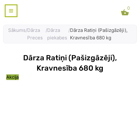
Skip
0
to
content
Sākums
/
Dārza
/
Dārza
/
Dārza Ratiņi (Pašizgāzēji),
Preces
piekabes
Kravnesība 680 kg
Dārza Ratiņi (Pašizgāzēji),
Kravnesība 680 kg
Akcija