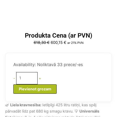
Produkta Cena (ar PVN)
Original
Current
618,30
€
600,15
€
ar 21% PVN
price
price
was:
is:
Dārza
618,30 €.
600,15 €.
Ratiņi
Availability:
Noliktavā 33 prece/-es
(Pašizgāzēji),
Kravnesība
-
+
680
kg
Pievienot grozam
daudzums
🌿
Liela kravnesība:
Ietilpīgi 425 litru ratiņi, kas spēj
pārvadāt līdz pat 680 kg smagu kravu. 💡
Universāls