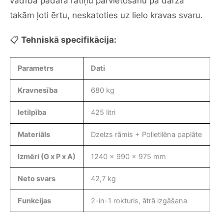
vadība padara ratiņu pārvietošanu pa dārza
takām ļoti ērtu, neskatoties uz lielo kravas svaru.
📋
Tehniskā specifikācija:
Parametrs
Dati
Kravnesība
680 kg
Ietilpība
425 litri
Materiāls
Dzelzs rāmis + Polietilēna paplāte
Izmēri (G x P x A)
1240 x 990 x 975 mm
Neto svars
42,7 kg
Funkcijas
2-in-1 rokturis, ātrā izgāšana