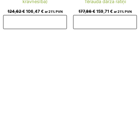
kravnesība)
Tērauda dārza ratiņi
124,62
€
106,47
€
177,86
€
159,71
€
ar 21% PVN
ar 21% PVN
Pievienot grozam
Pievienot grozam