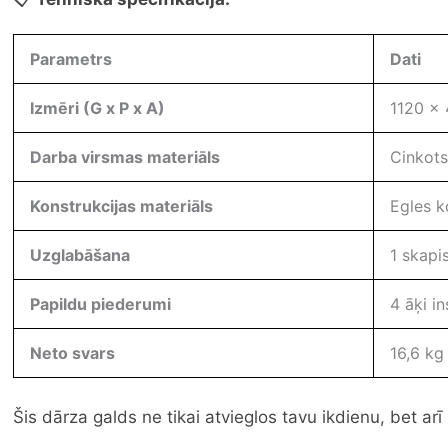
Parametrs
Dati
Izmēri (G x P x A)
1120 x
Darba virsmas materiāls
Cinkots
Konstrukcijas materiāls
Egles k
Uzglabāšana
1 skapis
Papildu piederumi
4 āķi i
Neto svars
16,6 kg
Šis dārza galds ne tikai atvieglos tavu ikdienu, bet arī