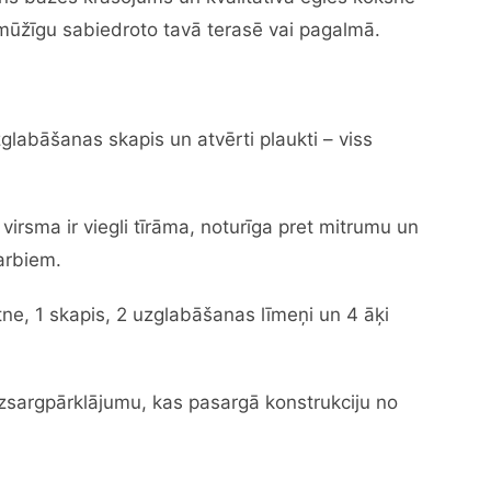
gmūžīgu sabiedroto tavā terasē vai pagalmā.
glabāšanas skapis un atvērti plaukti – viss
virsma ir viegli tīrāma, noturīga pret mitrumu un
arbiem.
ktne, 1 skapis, 2 uzglabāšanas līmeņi un 4 āķi
izsargpārklājumu, kas pasargā konstrukciju no