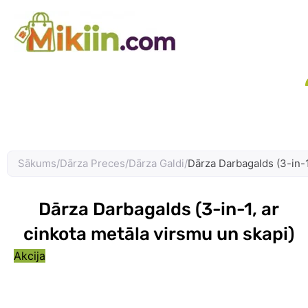
Skip
to
content
Sākums
/
Dārza Preces
/
Dārza Galdi
/
Dārza Darbagalds (3-in-1
Dārza Darbagalds (3-in-1, ar
cinkota metāla virsmu un skapi)
Akcija