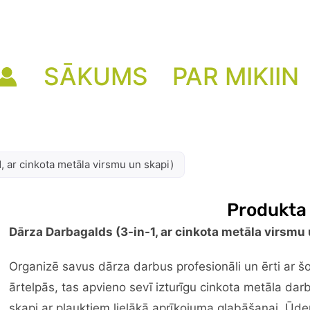
SĀKUMS
PAR MIKIIN
, ar cinkota metāla virsmu un skapi)
Produkta
Dārza Darbagalds (3-in-1, ar cinkota metāla virsmu
Organizē savus dārza darbus profesionāli un ērti ar š
ārtelpās, tas apvieno sevī izturīgu cinkota metāla darb
skapi ar plauktiem lielākā aprīkojuma glabāšanai. Ūd