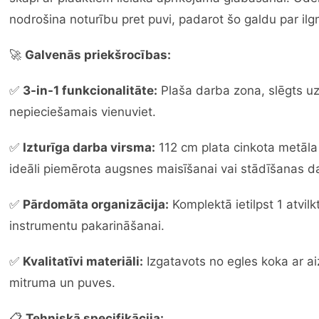
nodrošina noturību pret puvi, padarot šo galdu par il
🚀
Galvenās priekšrocības:
✅
3-in-1 funkcionalitāte:
Plaša darba zona, slēgts uz
nepieciešamais vienuviet.
✅
Izturīga darba virsma:
112 cm plata cinkota metāla 
ideāli piemērota augsnes maisīšanai vai stādīšanas d
✅
Pārdomāta organizācija:
Komplektā ietilpst 1 atvil
instrumentu pakarināšanai.
✅
Kvalitatīvi materiāli:
Izgatavots no egles koka ar a
mitruma un puves.
📋
Tehniskā specifikācija: