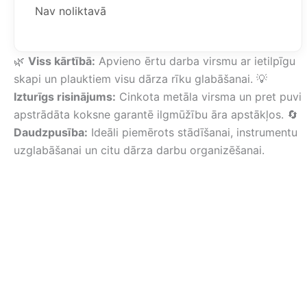
223,73 €.
205,58 €.
Nav noliktavā
🌿
Viss kārtībā:
Apvieno ērtu darba virsmu ar ietilpīgu
skapi un plauktiem visu dārza rīku glabāšanai. 💡
Izturīgs risinājums:
Cinkota metāla virsma un pret puvi
apstrādāta koksne garantē ilgmūžību āra apstākļos. 🔄
Daudzpusība:
Ideāli piemērots stādīšanai, instrumentu
uzglabāšanai un citu dārza darbu organizēšanai.