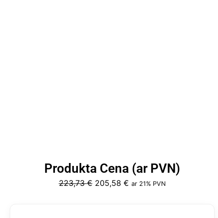
Produkta Cena (ar PVN)
Original
Current
223,73
€
205,58
€
ar 21% PVN
price
price
was:
is: