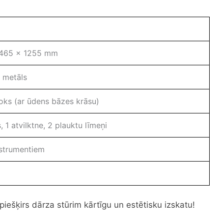
 465 x 1255 mm
 metāls
oks (ar ūdens bāzes krāsu)
, 1 atvilktne, 2 plauktu līmeņi
nstrumentiem
 piešķirs dārza stūrim kārtīgu un estētisku izskatu!