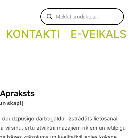
Products
search
KONTAKTI
E-VEIKALS
 Apraksts
 un skapi)
o daudzpusīgo darbagaldu. Izstrādāts lietošanai
a virsmu, ērtu atvilktni mazajiem rīkiem un ietilpīgu
ens bāzes krāsojums un kvalitatīvā egles koksne