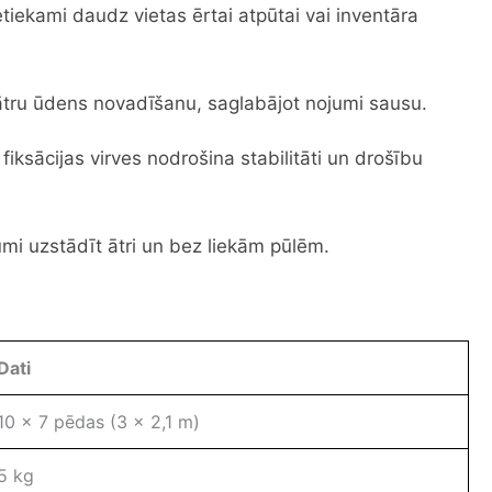
iekami daudz vietas ērtai atpūtai vai inventāra
ātru ūdens novadīšanu, saglabājot nojumi sausu.
 fiksācijas virves nodrošina stabilitāti un drošību
mi uzstādīt ātri un bez liekām pūlēm.
Dati
10 x 7 pēdas (3 x 2,1 m)
5 kg