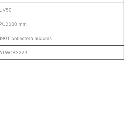
UV50+
PU2000 mm
190T poliestera audums
ATWCA3223