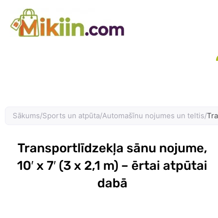
Skip
to
content
Sākums
/
Sports un atpūta
/
Automašīnu nojumes un teltis
/
Tra
Transportlīdzekļa sānu nojume,
10′ x 7′ (3 x 2,1 m) – ērtai atpūtai
dabā