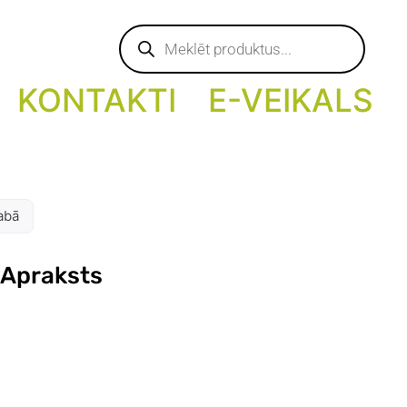
Products
search
KONTAKTI
E-VEIKALS
dabā
 Apraksts