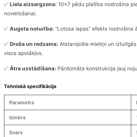
✅
Liela aizsargzona:
10×7 pēdu platība nodrošina piet
novietošanai.
✅
Augsta noturība:
“Lotosa lapas” efekts nodrošina 
✅
Droša un redzama:
Atstarojošie mietiņi un izturīgās
visos apstākļos.
✅
Ātra uzstādīšana:
Pārdomāta konstrukcija ļauj noju
Tehniskā specifikācija
Parametrs
Izmērs
Svars