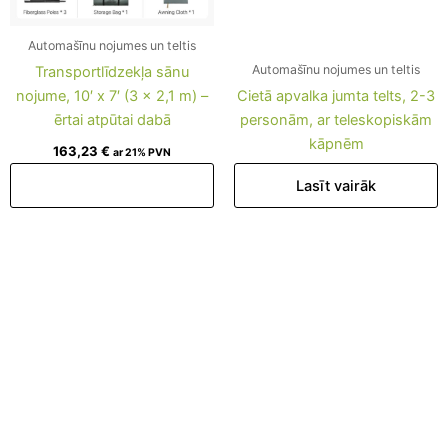
Automašīnu nojumes un teltis
Automašīnu nojumes un teltis
Transportlīdzekļa sānu
nojume, 10′ x 7′ (3 x 2,1 m) –
Cietā apvalka jumta telts, 2-3
ērtai atpūtai dabā
personām, ar teleskopiskām
kāpnēm
163,23
€
ar 21% PVN
Pievienot grozam
Lasīt vairāk