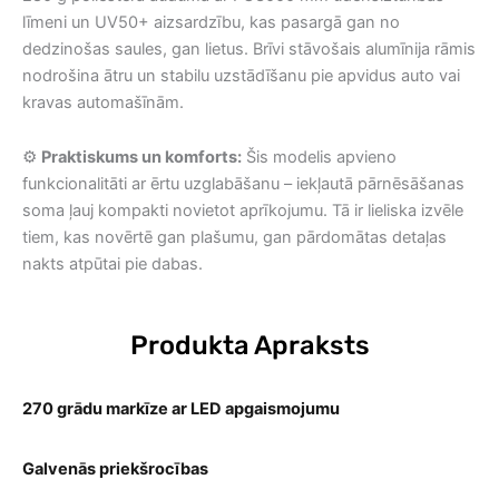
līmeni un UV50+ aizsardzību, kas pasargā gan no
dedzinošas saules, gan lietus. Brīvi stāvošais alumīnija rāmis
nodrošina ātru un stabilu uzstādīšanu pie apvidus auto vai
kravas automašīnām.
⚙️
Praktiskums un komforts:
Šis modelis apvieno
funkcionalitāti ar ērtu uzglabāšanu – iekļautā pārnēsāšanas
soma ļauj kompakti novietot aprīkojumu. Tā ir lieliska izvēle
tiem, kas novērtē gan plašumu, gan pārdomātas detaļas
nakts atpūtai pie dabas.
Produkta Apraksts
270 grādu markīze ar LED apgaismojumu
Galvenās priekšrocības