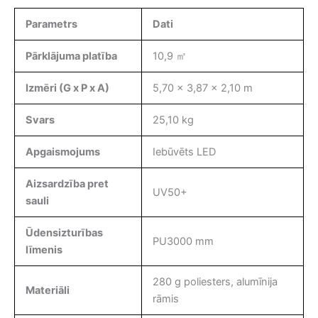
Parametrs
Dati
Pārklājuma platība
10,9 ㎡
Izmēri (G x P x A)
5,70 x 3,87 x 2,10 m
Svars
25,10 kg
Apgaismojums
Iebūvēts LED
Aizsardzība pret
UV50+
sauli
Ūdensizturības
PU3000 mm
līmenis
280 g poliesters, alumīnija
Materiāli
rāmis