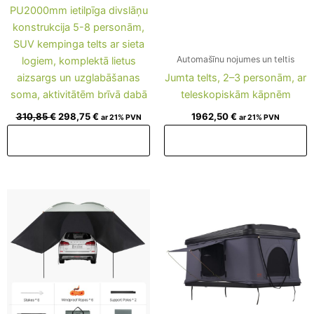
PU2000mm ietilpīga divslāņu
konstrukcija 5-8 personām,
SUV kempinga telts ar sieta
Automašīnu nojumes un teltis
logiem, komplektā lietus
aizsargs un uzglabāšanas
Jumta telts, 2–3 personām, ar
soma, aktivitātēm brīvā dabā
teleskopiskām kāpnēm
310,85
€
298,75
€
1962,50
€
ar 21% PVN
ar 21% PVN
Pievienot grozam
Pievienot grozam