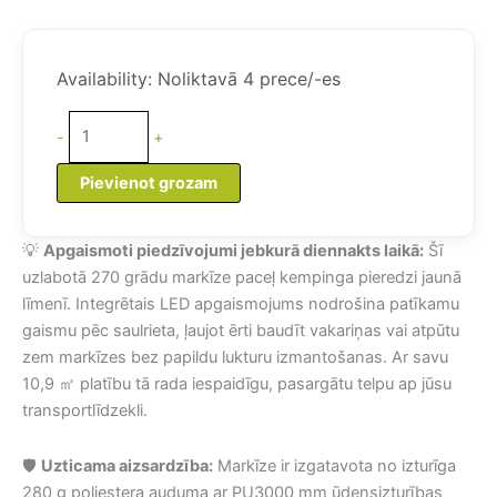
price
price
was:
is:
Transportlīdzekļa
806,95 €.
782,75 €.
markīze
Availability:
Noliktavā 4 prece/-es
ar
LED
-
+
apgaismojumu
daudzums
Pievienot grozam
💡
Apgaismoti piedzīvojumi jebkurā diennakts laikā:
Šī
uzlabotā 270 grādu markīze paceļ kempinga pieredzi jaunā
līmenī. Integrētais LED apgaismojums nodrošina patīkamu
gaismu pēc saulrieta, ļaujot ērti baudīt vakariņas vai atpūtu
zem markīzes bez papildu lukturu izmantošanas. Ar savu
10,9 ㎡ platību tā rada iespaidīgu, pasargātu telpu ap jūsu
transportlīdzekli.
🛡️
Uzticama aizsardzība:
Markīze ir izgatavota no izturīga
280 g poliestera auduma ar PU3000 mm ūdensizturības