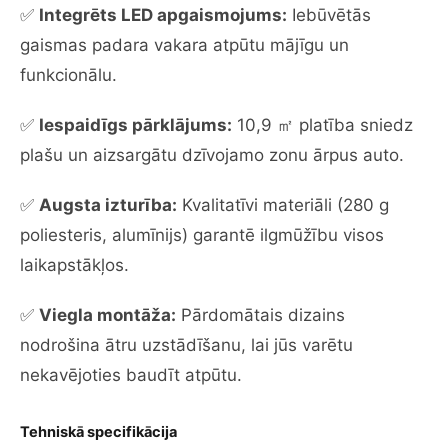
✅
Integrēts LED apgaismojums:
Iebūvētās
gaismas padara vakara atpūtu mājīgu un
funkcionālu.
✅
Iespaidīgs pārklājums:
10,9 ㎡ platība sniedz
plašu un aizsargātu dzīvojamo zonu ārpus auto.
✅
Augsta izturība:
Kvalitatīvi materiāli (280 g
poliesteris, alumīnijs) garantē ilgmūžību visos
laikapstākļos.
✅
Viegla montāža:
Pārdomātais dizains
nodrošina ātru uzstādīšanu, lai jūs varētu
nekavējoties baudīt atpūtu.
Tehniskā specifikācija