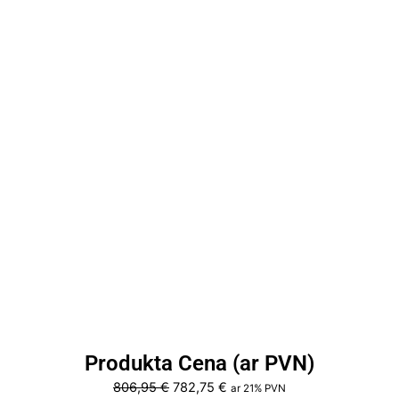
Produkta Cena (ar PVN)
Original
Current
806,95
€
782,75
€
ar 21% PVN