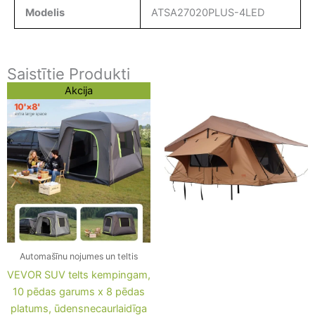
Modelis
ATSA27020PLUS-4LED
Saistītie Produkti
Original
Current
Akcija
price
price
was:
is:
310,85 €.
298,75 €.
Automašīnu nojumes un teltis
VEVOR SUV telts kempingam,
10 pēdas garums x 8 pēdas
platums, ūdensnecaurlaidīga