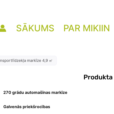
SĀKUMS
PAR MIKIIN
nsportlīdzekļa markīze 4,9 ㎡
Produkta
270 grādu automašīnas markīze
Galvenās priekšrocības