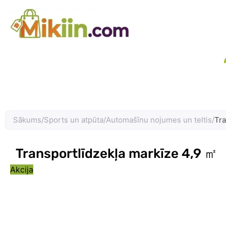
Skip
to
content
Sākums
/
Sports un atpūta
/
Automašīnu nojumes un teltis
/
Tra
Transportlīdzekļa markīze 4,9 ㎡
Akcija