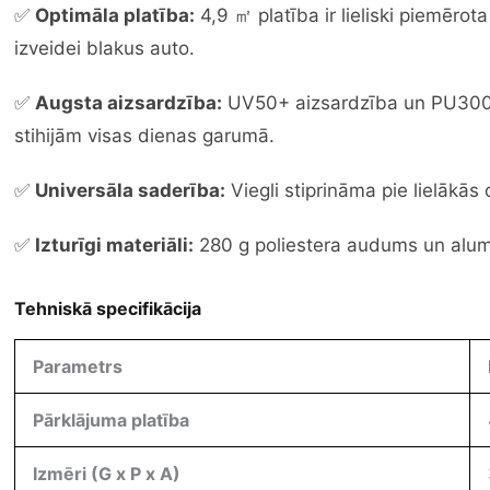
✅
Optimāla platība:
4,9 ㎡ platība ir lieliski piemērot
izveidei blakus auto.
✅
Augsta aizsardzība:
UV50+ aizsardzība un PU300
stihijām visas dienas garumā.
✅
Universāla saderība:
Viegli stiprināma pie lielākās
✅
Izturīgi materiāli:
280 g poliestera audums un alumī
Tehniskā specifikācija
Parametrs
Pārklājuma platība
Izmēri (G x P x A)