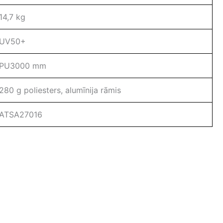
14,7 kg
UV50+
PU3000 mm
280 g poliesters, alumīnija rāmis
ATSA27016