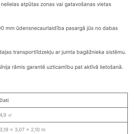
a nelielas atpūtas zonas vai gatavošanas vietas
0 mm ūdensnecaurlaidība pasargā jūs no dabas
 daļas transportlīdzekļu ar jumta bagāžnieka sistēmu.
nija rāmis garantē uzticamību pat aktīvā lietošanā.
Dati
4,9 ㎡
3,19 x 3,07 x 2,10 m