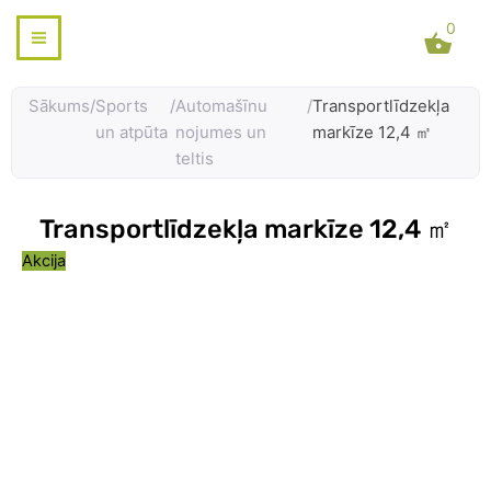
Skip
0
to
content
Sākums
/
Sports
/
Automašīnu
/
Transportlīdzekļa
un atpūta
nojumes un
markīze 12,4 ㎡
teltis
Transportlīdzekļa markīze 12,4 ㎡
Akcija