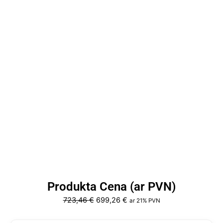
Produkta Cena (ar PVN)
Original
Current
723,46
€
699,26
€
ar 21% PVN
price
price