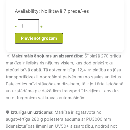
was:
is:
Transportlīdzekļa
723,46 €.
699,26 €.
markīze
Availability:
Noliktavā 7 prece/-es
12,4
㎡
-
+
daudzums
Pievienot grozam
☀️
Maksimāls ēnojums un aizsardzība:
Šī plašā 270 grādu
markīze ir lielisks risinājums visiem, kas dod priekšroku
atpūtai brīvā dabā. Tā aptver milzīgu 12,4 ㎡ platību ap jūsu
transportlīdzekli, nodrošinot patvērumu no saules un lietus.
Pateicoties brīvi stāvošajam dizainam, tā ir ļoti ērta lietošanā
un uzstādāma pie dažādiem transportlīdzekļiem – apvidus
auto, furgoniem vai kravas automašīnām.
🛡️
Izturīga un uzticama:
Markīze ir izgatavota no
augstvērtīga 280 g poliestera auduma ar PU3000 mm
ūdensizturības līmeni un UV50+ aizsardzību, nodrošinot