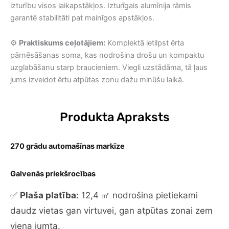
izturību visos laikapstākļos. Izturīgais alumīnija rāmis
garantē stabilitāti pat mainīgos apstākļos.
⚙️
Praktiskums ceļotājiem:
Komplektā ietilpst ērta
pārnēsāšanas soma, kas nodrošina drošu un kompaktu
uzglabāšanu starp braucieniem. Viegli uzstādāma, tā ļaus
jums izveidot ērtu atpūtas zonu dažu minūšu laikā.
Produkta Apraksts
270 grādu automašīnas markīze
Galvenās priekšrocības
✅
Plaša platība:
12,4 ㎡ nodrošina pietiekami
daudz vietas gan virtuvei, gan atpūtas zonai zem
viena jumta.