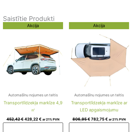
Saistītie Produkti
Original
Current
Original
Current
Akcija
Akcija
price
price
price
price
was:
is:
was:
is:
452,42 €.
428,22 €.
806,95 €.
782,75 €.
Automašīnu nojumes un teltis
Automašīnu nojumes un teltis
Transportlīdzekļa markīze 4,9
Transportlīdzekļa markīze ar
㎡
LED apgaismojumu
452,42
€
428,22
€
806,95
€
782,75
€
ar 21% PVN
ar 21% PVN
Pievienot grozam
Pievienot grozam