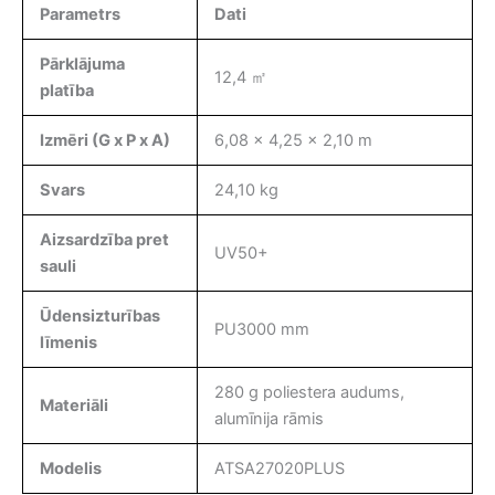
Parametrs
Dati
Pārklājuma
12,4 ㎡
platība
Izmēri (G x P x A)
6,08 x 4,25 x 2,10 m
Svars
24,10 kg
Aizsardzība pret
UV50+
sauli
Ūdensizturības
PU3000 mm
līmenis
280 g poliestera audums,
Materiāli
alumīnija rāmis
Modelis
ATSA27020PLUS