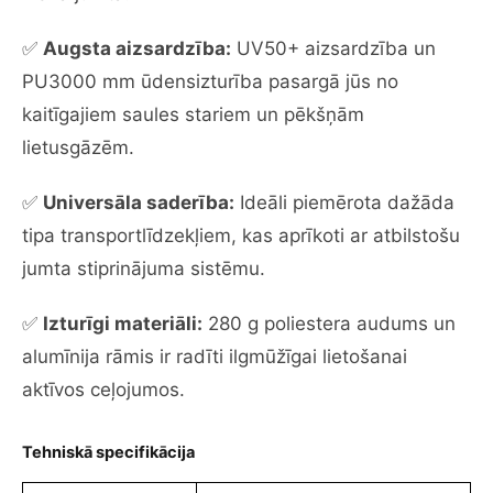
✅
Augsta aizsardzība:
UV50+ aizsardzība un
PU3000 mm ūdensizturība pasargā jūs no
kaitīgajiem saules stariem un pēkšņām
lietusgāzēm.
✅
Universāla saderība:
Ideāli piemērota dažāda
tipa transportlīdzekļiem, kas aprīkoti ar atbilstošu
jumta stiprinājuma sistēmu.
✅
Izturīgi materiāli:
280 g poliestera audums un
alumīnija rāmis ir radīti ilgmūžīgai lietošanai
aktīvos ceļojumos.
Tehniskā specifikācija