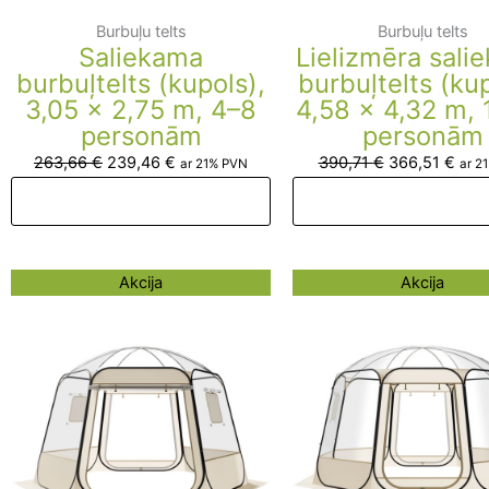
Burbuļu telts
Burbuļu telts
Saliekama
Lielizmēra sali
burbuļtelts (kupols),
burbuļtelts (kup
3,05 x 2,75 m, 4–8
4,58 x 4,32 m, 
personām
personām
263,66
€
239,46
€
390,71
€
366,51
€
ar 21% PVN
ar 2
Pievienot grozam
Pievienot groza
Original
Current
Original
Curr
Akcija
Akcija
price
price
price
pric
was:
is:
was:
is:
280,71 €.
256,51 €.
327,79 €.
303,