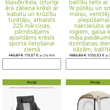
šūpuļkrēsla, izturīgi
ballīšu telts a
āra zāliena krēsli ar
W pūtēju un sm
kabatu un krūzīšu
maisu, ventilē
turētāju, atbalsts
piepūšamai
225 mārciņas,
naktsklubs a
pārnēsājams
logiem, gaisa 
apsildāms krēsls
māja pasākum
sporta lietošanai
dzimšanas die
ziemā
kāzām, ballī
143,87
€
119,67
€
1082,83
€
1058,63
€
ar 21% PVN
ar
Pievienot grozam
Pievienot groza
Original
Current
Original
Curr
Akcija
Akcija
price
price
price
price
was:
is:
was:
is:
126,93 €.
102,73 €.
134,30 €.
110,1