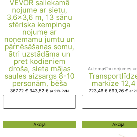
VEVOR saliekamā
nojume ar sietu,
3,6×3,6 m, 13 sānu
sfēriska kempinga
nojume ar
noņemamu jumtu un
pārnēsāšanas somu,
ātri uzstādāma un
pret kodieniem
droša, sieta mājas
Automašīnu nojumes un 
saules aizsargs 8-10
Transportlīdz
personām, bēša
markīze 12,
367,72
€
343,52
€
723,46
€
699,26
€
ar 21% PVN
ar 2
Pievienot grozam
Pievienot groza
Original
Current
Original
Curr
Akcija
Akcija
price
price
price
pric