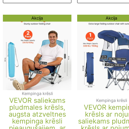
Original
Current
Original
Curre
Akcija
Akcija
price
price
price
price
was:
is:
was:
is:
122,09 €.
97,89 €.
113,62 €.
89,42
Kempinga krēsli
VEVOR saliekams
Kempinga krēsli
pludmales krēsls,
VEVOR kempi
augsta atzveltnes
krēsls ar noju
kempinga krēsli
saliekams plud
pieaugušajiem, ar
krēsls ar noju