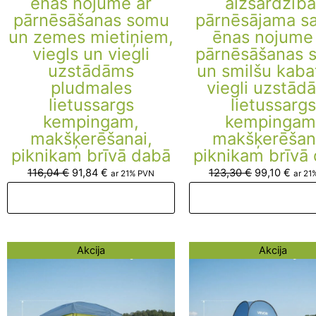
ēnas nojume ar
aizsardzība
pārnēsāšanas somu
pārnēsājama s
un zemes mietiņiem,
ēnas nojume
viegls un viegli
pārnēsāšanas 
uzstādāms
un smilšu kaba
pludmales
viegli uzstād
lietussargs
lietussargs
kempingam,
kempingam
makšķerēšanai,
makšķerēšan
piknikam brīvā dabā
piknikam brīvā
116,04
€
91,84
€
123,30
€
99,10
€
ar 21% PVN
ar 21
Pievienot grozam
Pievienot groza
Original
Current
Original
Curre
Akcija
Akcija
price
price
price
price
was:
is:
was:
is:
186,22 €.
162,02 €.
105,15 €.
80,95