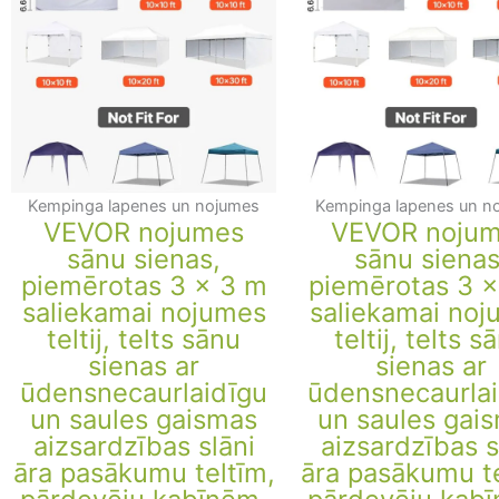
Kempinga lapenes un nojumes
Kempinga lapenes un n
VEVOR nojumes
VEVOR noju
sānu sienas,
sānu sienas
piemērotas 3 x 3 m
piemērotas 3 
saliekamai nojumes
saliekamai noj
teltij, telts sānu
teltij, telts s
sienas ar
sienas ar
ūdensnecaurlaidīgu
ūdensnecaurla
un saules gaismas
un saules gai
aizsardzības slāni
aizsardzības s
āra pasākumu teltīm,
āra pasākumu te