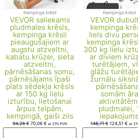
Kempinga krēsli
Kempinga krēsli
VEVOR saliekams
VEVOR dubult
pludmales krēsls,
kempinga krēs
kempinga krēsli
liels divu per
pieaugušajiem ar
kempinga krēsl
augstu atzveltni,
300 kg lielu izt
kabatu krūzei, sieta
ar diviem krū
atzveltni,
turētājiem, v
pārnēsāšanas somu,
glāžu turētāj
pārnēsājams īpaši
žurnālu siksn
plats sēdekļa krēsls
pārnēsāšan
ar 150 kg lielu
somām ār
izturību, lietošanai
aktivitātēm
ārpus telpām,
pludmalei, 
kempingā, gaiši zils
iepakojum
94,26
€
70,06
€
148,71
€
124,51
€
ar 21% PVN
ar 2
Pievienot grozam
Pievienot groza