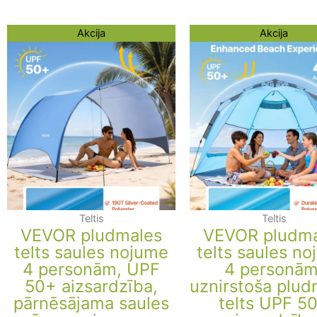
Original
Current
Original
Curre
Akcija
Akcija
price
price
price
price
was:
is:
was:
is:
116,04 €.
91,84 €.
123,30 €.
99,10
Teltis
Teltis
VEVOR pludmales
VEVOR pludma
telts saules nojume
telts saules n
4 personām, UPF
4 personām
50+ aizsardzība,
uznirstoša plud
pārnēsājama saules
telts UPF 5