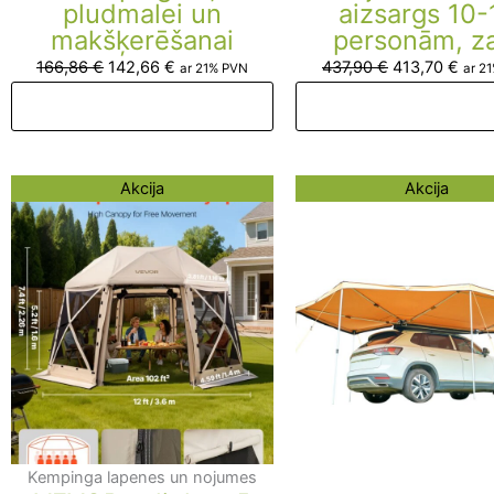
pludmalei un
aizsargs 10-
makšķerēšanai
personām, za
166,86
€
142,66
€
437,90
€
413,70
€
ar 21% PVN
ar 2
Pievienot grozam
Pievienot groza
Original
Current
Original
Curr
Akcija
Akcija
price
price
price
pric
was:
is:
was:
is:
367,72 €.
343,52 €.
723,46 €.
699,
Kempinga lapenes un nojumes