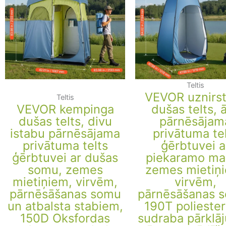
Teltis
VEVOR uznirs
Teltis
VEVOR kempinga
dušas telts, ā
dušas telts, divu
pārnēsājam
istabu pārnēsājama
privātuma te
privātuma telts
ģērbtuvei a
ģērbtuvei ar dušas
piekaramo ma
somu, zemes
zemes mietiņ
mietiņiem, virvēm,
virvēm,
pārnēsāšanas somu
pārnēsāšanas 
un atbalsta stabiem,
190T poliester
150D Oksfordas
sudraba pārklā