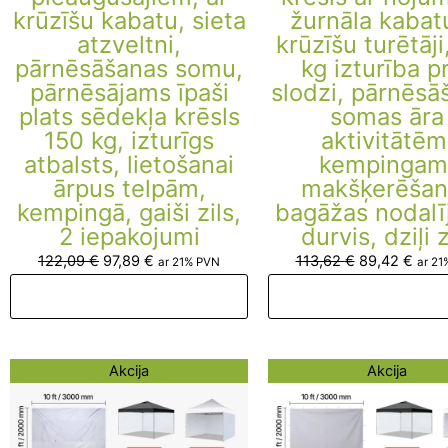
krūzīšu kabatu, sieta
žurnāla kabat
atzveltni,
krūzīšu turētāji
pārnēsāšanas somu,
kg izturība p
pārnēsājams īpaši
slodzi, pārnēsā
plats sēdekļa krēsls
somas āra
150 kg, izturīgs
aktivitātēm
atbalsts, lietošanai
kempingam
ārpus telpām,
makšķerēšan
kempingā, gaiši zils,
bagāžas nodal
2 iepakojumi
durvis, dziļi z
122,09
€
97,89
€
113,62
€
89,42
€
ar 21% PVN
ar 21
Pievienot grozam
Pievienot groza
Original
Current
Original
Curre
Akcija
Akcija
price
price
price
price
was:
is:
was:
is:
82,27 €.
58,07 €.
96,68 €.
72,48