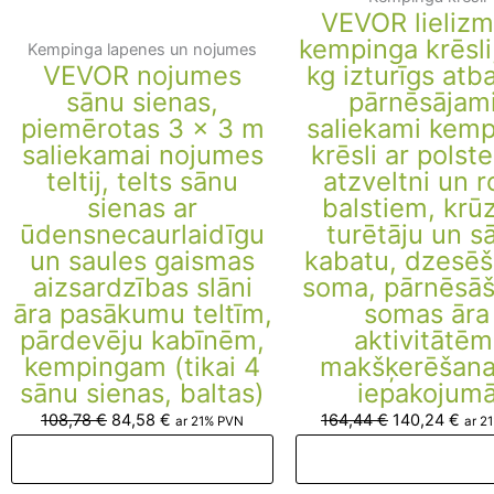
VEVOR lielizm
kempinga krēsli
Kempinga lapenes un nojumes
VEVOR nojumes
kg izturīgs atba
sānu sienas,
pārnēsājami
piemērotas 3 x 3 m
saliekami kemp
saliekamai nojumes
krēsli ar polst
teltij, telts sānu
atzveltni un 
sienas ar
balstiem, krū
ūdensnecaurlaidīgu
turētāju un s
un saules gaismas
kabatu, dzesē
aizsardzības slāni
soma, pārnēsā
āra pasākumu teltīm,
somas āra
pārdevēju kabīnēm,
aktivitātēm
kempingam (tikai 4
makšķerēšanai
sānu sienas, baltas)
iepakojum
108,78
€
84,58
€
164,44
€
140,24
€
ar 21% PVN
ar 2
Pievienot grozam
Pievienot groza