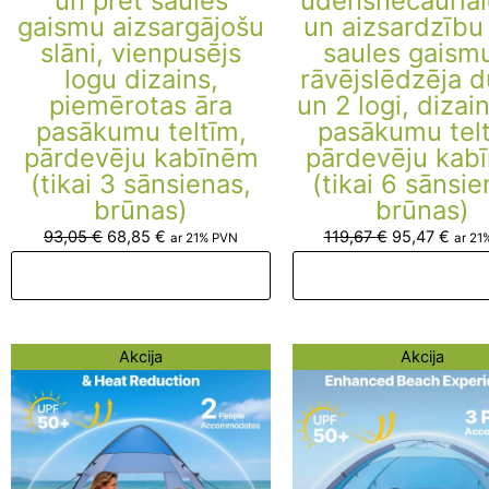
un pret saules
ūdensnecaurla
gaismu aizsargājošu
un aizsardzību
slāni, vienpusējs
saules gaismu
logu dizains,
rāvējslēdzēja d
piemērotas āra
un 2 logi, dizai
pasākumu teltīm,
pasākumu telt
pārdevēju kabīnēm
pārdevēju kab
(tikai 3 sānsienas,
(tikai 6 sānsie
brūnas)
brūnas)
93,05
€
68,85
€
119,67
€
95,47
€
ar 21% PVN
ar 21
Pievienot grozam
Pievienot groza
Original
Current
Original
Curre
Akcija
Akcija
price
price
price
price
was:
is:
was:
is:
95,58 €.
71,38 €.
97,89 €.
73,69