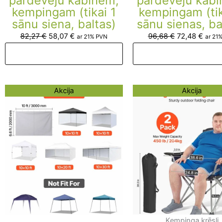
pārdevēju kabīnēm,
pārdevēju kab
kempingam (tikai 1
kempingam (tik
sānu siena, baltas)
sānu sienas, ba
82,27
€
58,07
€
96,68
€
72,48
€
ar 21% PVN
ar 21
Pievienot grozam
Pievienot groza
Original
Current
Original
Curr
Akcija
Akcija
price
price
price
pric
was:
is:
was:
is:
108,78 €.
84,58 €.
164,44 €.
140,
Kempinga krēsli