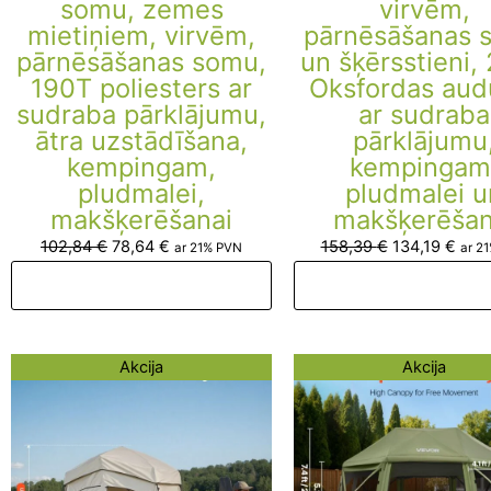
somu, zemes
virvēm,
mietiņiem, virvēm,
pārnēsāšanas 
pārnēsāšanas somu,
un šķērsstieni,
190T poliesters ar
Oksfordas au
sudraba pārklājumu,
ar sudraba
ātra uzstādīšana,
pārklājumu
kempingam,
kempingam
pludmalei,
pludmalei u
makšķerēšanai
makšķerēšan
102,84
€
78,64
€
158,39
€
134,19
€
ar 21% PVN
ar 2
Pievienot grozam
Pievienot groza
Original
Current
Original
Curr
Akcija
Akcija
price
price
price
price
was:
is:
was:
is:
166,86 €.
142,66 €.
437,90 €.
413,