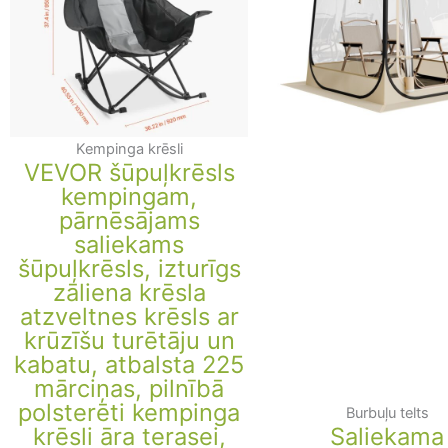
Kempinga krēsli
VEVOR šūpuļkrēsls
kempingam,
pārnēsājams
saliekams
šūpuļkrēsls, izturīgs
zāliena krēsla
atzveltnes krēsls ar
krūzīšu turētāju un
kabatu, atbalsta 225
mārciņas, pilnībā
polsterēti kempinga
Burbuļu telts
krēsli āra terasei,
Saliekama