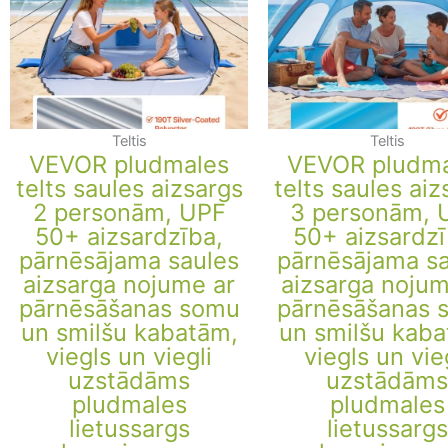
Teltis
Teltis
VEVOR pludmales
VEVOR pludma
telts saules aizsargs
telts saules aiz
2 personām, UPF
3 personām, 
50+ aizsardzība,
50+ aizsardzī
pārnēsājama saules
pārnēsājama s
aizsarga nojume ar
aizsarga nojum
pārnēsāšanas somu
pārnēsāšanas 
un smilšu kabatām,
un smilšu kaba
viegls un viegli
viegls un vie
uzstādāms
uzstādāms
pludmales
pludmales
lietussargs
lietussargs