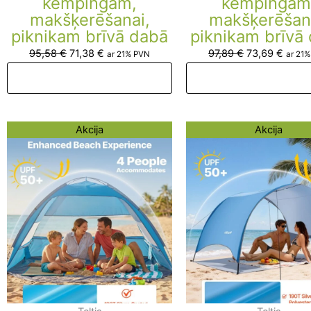
kempingam,
kempingam
makšķerēšanai,
makšķerēšan
piknikam brīvā dabā
piknikam brīvā
95,58
€
71,38
€
97,89
€
73,69
€
ar 21% PVN
ar 21
Pievienot grozam
Pievienot groza
Original
Current
Original
Curre
Akcija
Akcija
price
price
price
price
was:
is:
was:
is:
111,31 €.
87,11 €.
106,36 €.
82,16