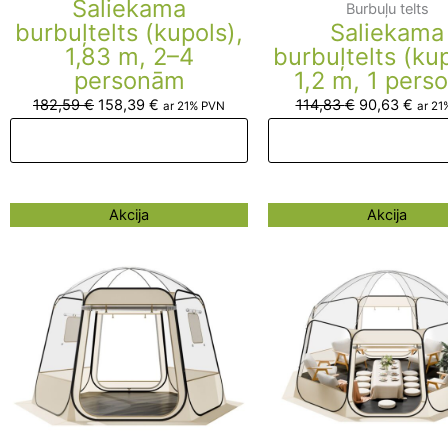
Saliekama
Burbuļu telts
burbuļtelts (kupols),
Saliekama
1,83 m, 2–4
burbuļtelts (kup
personām
1,2 m, 1 perso
182,59
€
158,39
€
114,83
€
90,63
€
ar 21% PVN
ar 21
Pievienot grozam
Pievienot groza
Original
Current
Original
Curr
Akcija
Akcija
price
price
price
pric
was:
is:
was:
is:
263,66 €.
239,46 €.
390,71 €.
366,