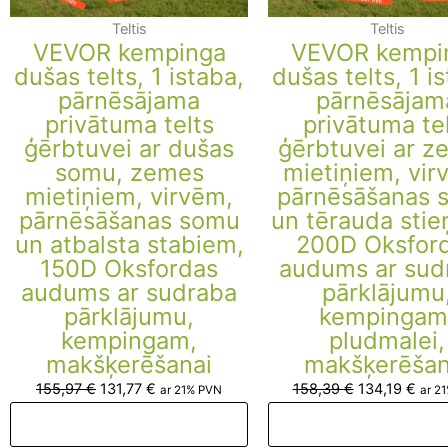
Teltis
Teltis
VEVOR kempinga
VEVOR kempi
dušas telts, 1 istaba,
dušas telts, 1 i
pārnēsājama
pārnēsājam
privātuma telts
privātuma te
ģērbtuvei ar dušas
ģērbtuvei ar z
somu, zemes
mietiņiem, vir
mietiņiem, virvēm,
pārnēsāšanas 
pārnēsāšanas somu
un tērauda stie
un atbalsta stabiem,
200D Oksfor
150D Oksfordas
audums ar sud
audums ar sudraba
pārklājumu
pārklājumu,
kempingam
kempingam,
pludmalei,
makšķerēšanai
makšķerēšan
155,97
€
131,77
€
158,39
€
134,19
€
ar 21% PVN
ar 2
Pievienot grozam
Pievienot groza