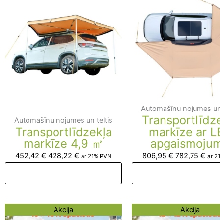
was:
is:
was:
is:
452,42 €.
428,22 €.
806,95 €.
782,
Automašīnu nojumes un 
Transportlīdz
Automašīnu nojumes un teltis
Transportlīdzekļa
markīze ar L
markīze 4,9 ㎡
apgaismoju
452,42
€
428,22
€
806,95
€
782,75
€
ar 21% PVN
ar 2
Pievienot grozam
Pievienot groza
Original
Current
Original
Curr
Akcija
Akcija