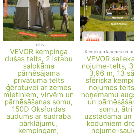
Teltis
VEVOR kempinga
Kempinga lapenes un n
dušas telts, 2 istabu
VEVOR saliek
salokāma
nojume-telts, 3
pārnēsājama
3,96 m, 13 s
privātuma telts
sfēriska kemp
ģērbtuvei ar zemes
nojumes telts
mietiņiem, virvēm un
noņemamu aug
pārnēsāšanas somu,
un pārnēsāša
150D Oksfordas
somu, ātri
audums ar sudraba
uzstādāma un 
pārklājumu,
kodumiem dro
kempingam,
nojume-saul