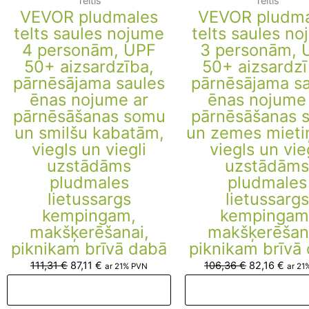
Teltis
Teltis
VEVOR pludmales
VEVOR pludma
telts saules nojume
telts saules n
4 personām, UPF
3 personām, 
50+ aizsardzība,
50+ aizsardzī
pārnēsājama saules
pārnēsājama s
ēnas nojume ar
ēnas nojume
pārnēsāšanas somu
pārnēsāšanas 
un smilšu kabatām,
un zemes mieti
viegls un viegli
viegls un vie
uzstādāms
uzstādāms
pludmales
pludmales
lietussargs
lietussargs
kempingam,
kempingam
makšķerēšanai,
makšķerēšan
piknikam brīvā dabā
piknikam brīvā
111,31
€
87,11
€
106,36
€
82,16
€
ar 21% PVN
ar 21
Pievienot grozam
Pievienot groza