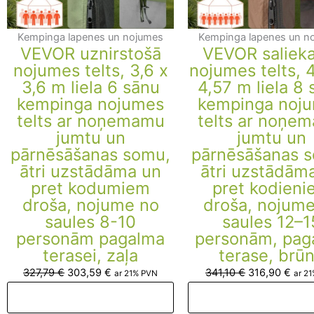
Kempinga lapenes un nojumes
Kempinga lapenes un n
VEVOR uznirstošā
VEVOR saliek
nojumes telts, 3,6 x
nojumes telts, 
3,6 m liela 6 sānu
4,57 m liela 8
kempinga nojumes
kempinga noj
telts ar noņemamu
telts ar noņe
jumtu un
jumtu un
pārnēsāšanas somu,
pārnēsāšanas 
ātri uzstādāma un
ātri uzstādām
pret kodumiem
pret kodieni
droša, nojume no
droša, nojume
saules 8-10
saules 12–1
personām pagalma
personām, pag
terasei, zaļa
terase, brū
327,79
€
303,59
€
341,10
€
316,90
€
ar 21% PVN
ar 2
Pievienot grozam
Pievienot groza