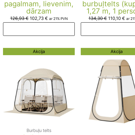
pagalmam, lievenim,
burbuļtelts (kup
dārzam
1,27 m, 1 pers
126,93
€
102,73
€
134,30
€
110,10
€
ar 21% PVN
ar 2
Pievienot grozam
Pievienot groza
Original
Current
Original
Curre
Akcija
Akcija
price
price
price
price
was:
is:
was:
is:
182,59 €.
158,39 €.
114,83 €.
90,63
Burbuļu telts