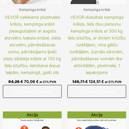
Kempinga krēsli
Kempinga krēsli
VEVOR saliekams pludmales
VEVOR dubultais kempinga
krēsls, kempinga krēsli
krēsls, liels divu personu
pieaugušajiem ar augstu
kempinga krēsls ar 300 kg
atzveltni, kabatu krūzei, sieta
lielu izturību, ar diviem krūzīšu
atzveltni, pārnēsāšanas
turētājiem, vīna glāžu
somu, pārnēsājams īpaši
turētājiem, žurnālu siksnām,
plats sēdekļa krēsls ar 150 kg
pārnēsāšanas somām āra
lielu izturību, lietošanai ārpus
aktivitātēm, pludmalei, 1
telpām, kempingā, gaiši zils
iepakojums
94,26
€
70,06
€
148,71
€
124,51
€
ar 21% PVN
ar 21% PVN
Pievienot grozam
Pievienot grozam
Original
Current
Original
Current
Akcija
Akcija
price
price
price
price
was:
is:
was:
is:
122,09 €.
97,89 €.
113,62 €.
89,42 €.