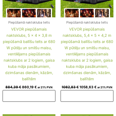
Piepūšamā naktskluba telts
Piepūšamā naktskluba telts
VEVOR piepūšamais
VEVOR piepūšamais
naktsklubs, 5 x 4 x 3,8 m
naktsklubs, 5,4 x 5 x 4,2 m
piepūšamā ballīšu telts ar 680
piepūšamā ballīšu telts ar 680
W pūtēju un smilšu maisu,
W pūtēju un smilšu maisu,
ventilējams piepūšamais
ventilējams piepūšamais
naktsklubs ar 2 logiem, gaisa
naktsklubs ar 2 logiem, gaisa
kuba māja pasākumiem,
kuba māja pasākumiem,
dzimšanas dienām, kāzām,
dzimšanas dienām, kāzām,
ballītēm
ballītēm
884,39
€
860,19
€
1082,83
€
1058,63
€
ar 21% PVN
ar 21% PVN
Pievienot grozam
Pievienot grozam
Original
Current
Original
Current