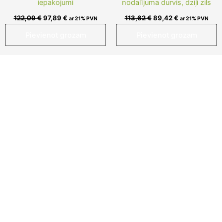
iepakojumi
nodalījuma durvis, dziļi zils
122,09
€
97,89
€
113,62
€
89,42
€
ar 21% PVN
ar 21% PVN
Pievienot grozam
Pievienot grozam