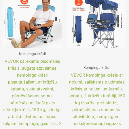
Kempinga krēsli
VEVOR saliekams pludmales
Kempinga krēsli
krēsls, augsta atzveltnes
kempinga krēsli
VEVOR kempinga krēsls ar
pieaugušajiem, ar krūzīšu
nojumi, saliekams pludmales
kabatu, sieta atzveltni,
krēsls ar nojumi un žurnāla
pārnēsāšanas somu,
kabatu, 2 krūzīšu turētāji, 150
pārnēsājams īpaši plats
kg izturība pret slodzi,
sēdekļa krēsls 150 kg, izturīgs
pārnēsāšanas somas āra
atbalsts, lietošanai ārpus
aktivitātēm, kempingam,
telpām, kempingā, gaiši zils, 2
makšķerēšanai, bagāžas