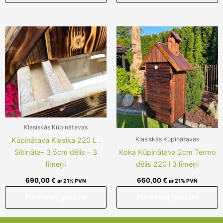
Klasiskās Kūpinātavas
Klasiskās Kūpinātavas
Kūpinātava Klasika 220 L .
Siltināta- 3.5cm dēlis – 3
Koka Kūpinātava 2cm Termo
līmeņi
dēlis 220 l 3 līmeņi
690,00
€
660,00
€
ar 21% PVN
ar 21% PVN
Pievienot grozam
Pievienot grozam