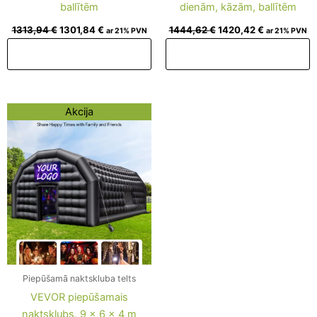
ballītēm
dienām, kāzām, ballītēm
1313,94
€
1301,84
€
1444,62
€
1420,42
€
ar 21% PVN
ar 21% PVN
Pievienot grozam
Pievienot grozam
Original
Current
Akcija
price
price
was:
is:
2038,73 €.
2014,53 €.
Piepūšamā naktskluba telts
VEVOR piepūšamais
naktsklubs, 9 x 6 x 4 m