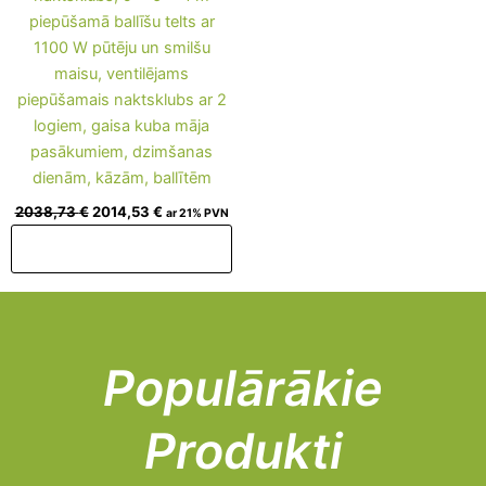
piepūšamā ballīšu telts ar
1100 W pūtēju un smilšu
maisu, ventilējams
piepūšamais naktsklubs ar 2
logiem, gaisa kuba māja
pasākumiem, dzimšanas
dienām, kāzām, ballītēm
2038,73
€
2014,53
€
ar 21% PVN
Pievienot grozam
Populārākie
Produkti