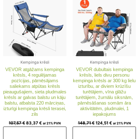
107,57 €.
83,37 €.
148,71 €.
124,51 €.
Kempinga krēsli
Kempinga krēsli
VEVOR atgāžams kempinga
VEVOR dubultais kempinga
krēsls, 4 regulējamas
krēsls, liels divu personu
pozīcijas, pārnēsājams
kempinga krēsls ar 300 kg lielu
saliekams atpūtas krēsls
izturību, ar diviem krūzīšu
pieaugušajiem, sieta pludmales
turētājiem, vīna glāžu
krēsls ar galvas balstu un kāju
turētājiem, žurnālu siksnām,
balstu, atbalsta 220 mārciņas,
pārnēsāšanas somām āra
izturīgi kempinga krēsli terasei,
aktivitātēm, pludmalei, 1
zils
iepakojums
107,57
€
83,37
€
148,71
€
124,51
€
ar 21% PVN
ar 21% PVN
Pievienot grozam
Pievienot grozam