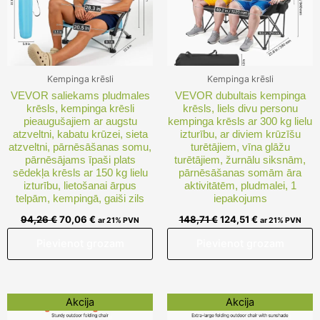
Kempinga krēsli
Kempinga krēsli
VEVOR saliekams pludmales
VEVOR dubultais kempinga
krēsls, kempinga krēsli
krēsls, liels divu personu
pieaugušajiem ar augstu
kempinga krēsls ar 300 kg lielu
atzveltni, kabatu krūzei, sieta
izturību, ar diviem krūzīšu
atzveltni, pārnēsāšanas somu,
turētājiem, vīna glāžu
pārnēsājams īpaši plats
turētājiem, žurnālu siksnām,
sēdekļa krēsls ar 150 kg lielu
pārnēsāšanas somām āra
izturību, lietošanai ārpus
aktivitātēm, pludmalei, 1
telpām, kempingā, gaiši zils
iepakojums
94,26
€
70,06
€
148,71
€
124,51
€
ar 21% PVN
ar 21% PVN
Pievienot grozam
Pievienot grozam
Original
Current
Original
Current
Akcija
Akcija
price
price
price
price