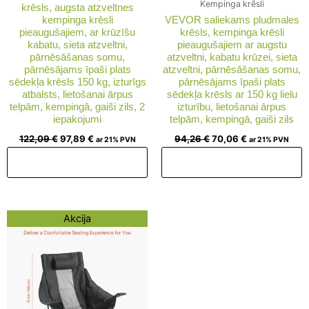
Kempinga krēsli
krēsls, augsta atzveltnes
kempinga krēsli
VEVOR saliekams pludmales
pieaugušajiem, ar krūzīšu
krēsls, kempinga krēsli
kabatu, sieta atzveltni,
pieaugušajiem ar augstu
pārnēsāšanas somu,
atzveltni, kabatu krūzei, sieta
pārnēsājams īpaši plats
atzveltni, pārnēsāšanas somu,
sēdekļa krēsls 150 kg, izturīgs
pārnēsājams īpaši plats
atbalsts, lietošanai ārpus
sēdekļa krēsls ar 150 kg lielu
telpām, kempingā, gaiši zils, 2
izturību, lietošanai ārpus
iepakojumi
telpām, kempingā, gaiši zils
122,09
€
97,89
€
94,26
€
70,06
€
ar 21% PVN
ar 21% PVN
Pievienot grozam
Pievienot grozam
Original
Current
Akcija
price
price
was:
is:
126,93 €.
102,73 €.