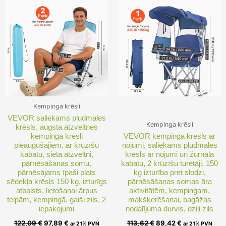
was:
is:
was:
is:
122,09 €.
97,89 €.
113,62 €.
89,42 €.
Kempinga krēsli
VEVOR saliekams pludmales
Kempinga krēsli
krēsls, augsta atzveltnes
kempinga krēsli
VEVOR kempinga krēsls ar
pieaugušajiem, ar krūzīšu
nojumi, saliekams pludmales
kabatu, sieta atzveltni,
krēsls ar nojumi un žurnāla
pārnēsāšanas somu,
kabatu, 2 krūzīšu turētāji, 150
pārnēsājams īpaši plats
kg izturība pret slodzi,
sēdekļa krēsls 150 kg, izturīgs
pārnēsāšanas somas āra
atbalsts, lietošanai ārpus
aktivitātēm, kempingam,
telpām, kempingā, gaiši zils, 2
makšķerēšanai, bagāžas
iepakojumi
nodalījuma durvis, dziļi zils
122,09
€
97,89
€
113,62
€
89,42
€
ar 21% PVN
ar 21% PVN