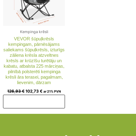
Kempinga krēsli
VEVOR šūpuļkrēsls
kempingam, pārnēsājams
saliekams šūpuļkrēsls, izturīgs
zāliena krēsla atzveltnes
krēsls ar krūzīšu turētāju un
kabatu, atbalsta 225 mārciņas,
pilnībā polsterēti kempinga
krēsli āra terasei, pagalmam,
lievenim, dārzam
126,93
€
102,73
€
ar 21% PVN
Pievienot grozam