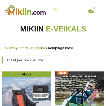
Skip
0
to
content
MIKIIN
E-VEIKALS
Sākums
/
Sports un atpūta
/ Kempinga krēsli
Original
Current
Akcija
price
price
was:
is:
143,87 €.
119,67 €.