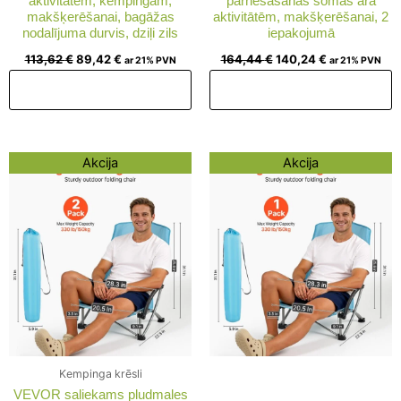
aktivitātēm, kempingam,
pārnēsāšanas somas āra
makšķerēšanai, bagāžas
aktivitātēm, makšķerēšanai, 2
nodalījuma durvis, dziļi zils
iepakojumā
113,62
€
89,42
€
164,44
€
140,24
€
ar 21% PVN
ar 21% PVN
Pievienot grozam
Pievienot grozam
Original
Current
Original
Current
Akcija
Akcija
price
price
price
price
was:
is:
was:
is:
122,09 €.
97,89 €.
94,26 €.
70,06 €.
Kempinga krēsli
VEVOR saliekams pludmales