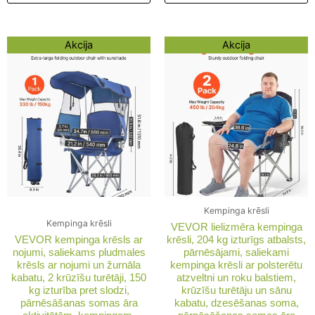
Original
Current
Original
Current
Akcija
Akcija
price
price
price
price
was:
is:
was:
is:
113,62 €.
89,42 €.
164,44 €.
140,24 €.
Kempinga krēsli
Kempinga krēsli
VEVOR lielizmēra kempinga
VEVOR kempinga krēsls ar
krēsli, 204 kg izturīgs atbalsts,
nojumi, saliekams pludmales
pārnēsājami, saliekami
krēsls ar nojumi un žurnāla
kempinga krēsli ar polsterētu
kabatu, 2 krūzīšu turētāji, 150
atzveltni un roku balstiem,
kg izturība pret slodzi,
krūzīšu turētāju un sānu
pārnēsāšanas somas āra
kabatu, dzesēšanas soma,