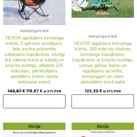
Kempinga krēsli
Kempinga krēsli
VEVOR apsildāms kempinga
krēsls, 3 apkures iestatījumi,
VEVOR atgāžams kempinga
liela izmēra polsterēta
krēsls, 300 mārciņu slodzes
saliekama šūpuļkrēsla, izturīgi
kempinga šūpuļkrēsls,
āra zāliena krēsli ar kabatu un
šūpuļkrēsls ar krūzīšu turētāju,
krūzīšu turētāju, atbalsts 225
somas galvas balstu un
mārciņas, pārnēsājams
regulējamu atzveltni,
apsildāms krēsls sporta
kempingam un citām
lietošanai ziemā
aktivitātēm brīvā dabā
143,87
€
119,67
€
123,30
€
ar 21% PVN
ar 21% PVN
Pievienot grozam
Pievienot grozam
Original
Current
Original
Current
Akcija
Akcija
price
price
price
price
was:
is:
was:
is: