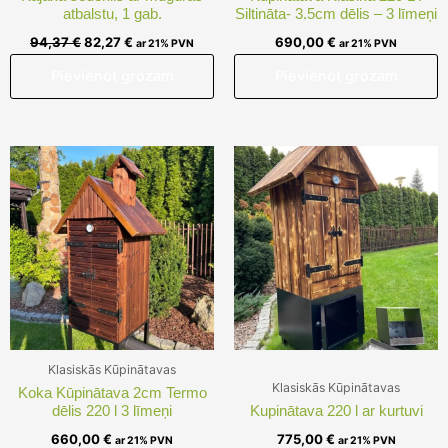
atbalstu, 1 gab.
Siltināta- 3.5cm dēlis – 3 līmeņi
94,37
€
82,27
€
690,00
€
ar 21% PVN
ar 21% PVN
Pievienot grozam
Pievienot grozam
Klasiskās Kūpinātavas
Klasiskās Kūpinātavas
Koka Kūpinātava 2cm Termo
dēlis 220 l 3 līmeņi
Kupinātava 220 l ar kurtuvi
660,00
€
775,00
€
ar 21% PVN
ar 21% PVN