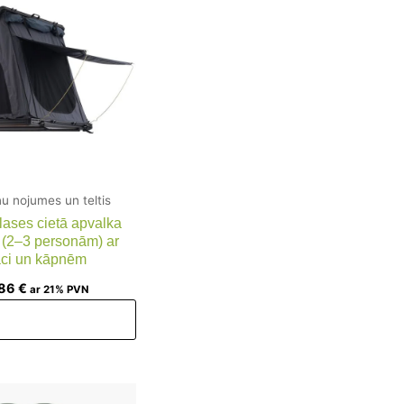
u nojumes un teltis
ases cietā apvalka
s (2–3 personām) ar
aci un kāpnēm
,86
€
ar 21% PVN
ienot grozam