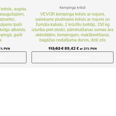
Kempinga krēsli
rēsls, augsta
ieaugušajiem,
VEVOR kempinga krēsls ar nojumi,
tzveltni,
saliekams pludmales krēsls ar nojumi un
ājams īpaši
žurnāla kabatu, 2 krūzīšu turētāji, 150 kg
turīgs atbalsts,
izturība pret slodzi, pārnēsāšanas somas āra
mpingā, gaiši
aktivitātēm, kempingam, makšķerēšanai,
i
bagāžas nodalījuma durvis, dziļi zils
113,62
€
89,42
€
1% PVN
ar 21% PVN
am
Pievienot grozam