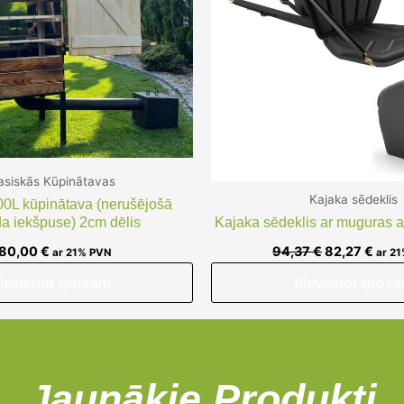
asiskās Kūpinātavas
Kajaka sēdeklis
00L kūpinātava (nerušējošā
da iekšpuse) 2cm dēlis
Kajaka sēdeklis ar muguras at
80,00
€
94,37
€
82,27
€
ar 21% PVN
ar 2
ievienot grozam
Pievienot groz
Jaunākie Produkti