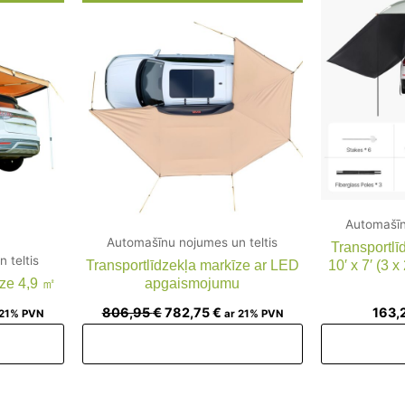
ice
price
price
was:
is:
8,22 €.
806,95 €.
782,75 €.
Automašīn
Automašīnu nojumes un teltis
Transportlī
 teltis
Transportlīdzekļa markīze ar LED
10′ x 7′ (3 x
īze 4,9 ㎡
apgaismojumu
806,95
€
782,75
€
163,
 21% PVN
ar 21% PVN
am
Pievienot grozam
Piev