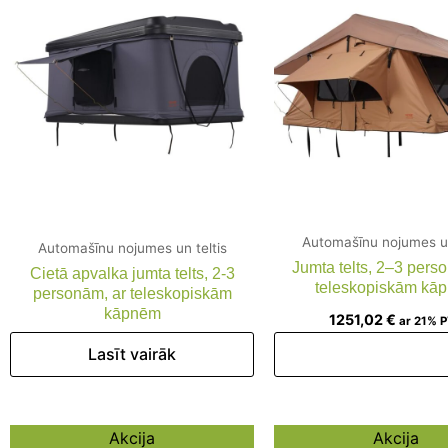
Automašīnu nojumes un
Automašīnu nojumes un teltis
Jumta telts, 2–3 pers
Cietā apvalka jumta telts, 2-3
teleskopiskām kā
personām, ar teleskopiskām
kāpnēm
1251,02
€
ar 21% 
Lasīt vairāk
Pievienot groz
Original
Current
Original
Cu
Akcija
Akcija