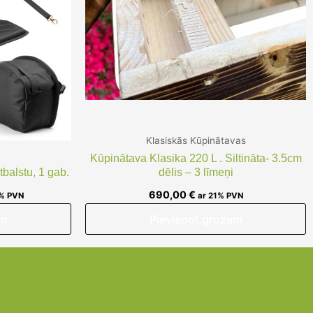
Klasiskās Kūpinātavas
Kūpinātava Klasika 220 L . Siltināta- 3.5cm
balstu, 1 gab.
dēlis – 3 līmeņi
690,00
€
1% PVN
ar 21% PVN
am
Pievienot grozam