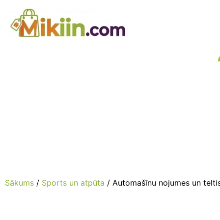
Skip
to
content
Sākums
/
Sports un atpūta
/ Automašīnu nojumes un telti