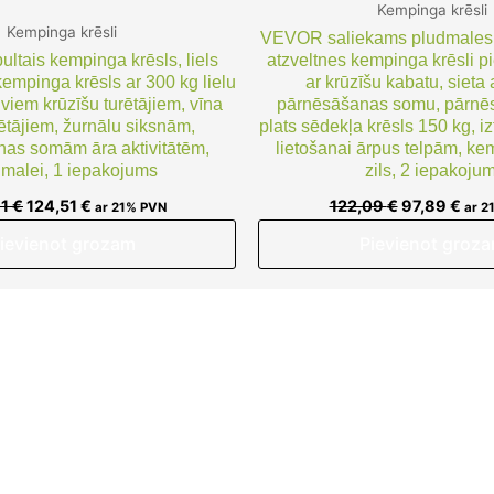
Kempinga krēsli
Kempinga krēsli
VEVOR saliekams pludmales k
tais kempinga krēsls, liels
atzveltnes kempinga krēsli p
empinga krēsls ar 300 kg lielu
ar krūzīšu kabatu, sieta a
diviem krūzīšu turētājiem, vīna
pārnēsāšanas somu, pārnēs
ētājiem, žurnālu siksnām,
plats sēdekļa krēsls 150 kg, iz
as somām āra aktivitātēm,
lietošanai ārpus telpām, ke
malei, 1 iepakojums
zils, 2 iepakojum
71
€
124,51
€
122,09
€
97,89
€
ar 21% PVN
ar 2
ievienot grozam
Pievienot groz