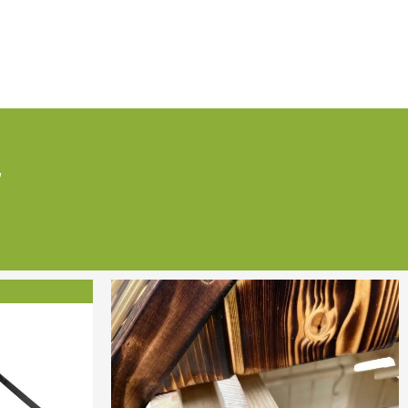
i
ent
e
7 €.