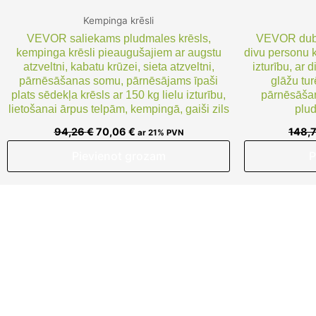
Kempinga krēsli
VEVOR saliekams pludmales krēsls,
VEVOR dubul
kempinga krēsli pieaugušajiem ar augstu
divu personu k
atzveltni, kabatu krūzei, sieta atzveltni,
izturību, ar 
pārnēsāšanas somu, pārnēsājams īpaši
glāžu tur
plats sēdekļa krēsls ar 150 kg lielu izturību,
pārnēsāšan
lietošanai ārpus telpām, kempingā, gaiši zils
plud
94,26
€
70,06
€
148,
ar 21% PVN
Pievienot grozam
P