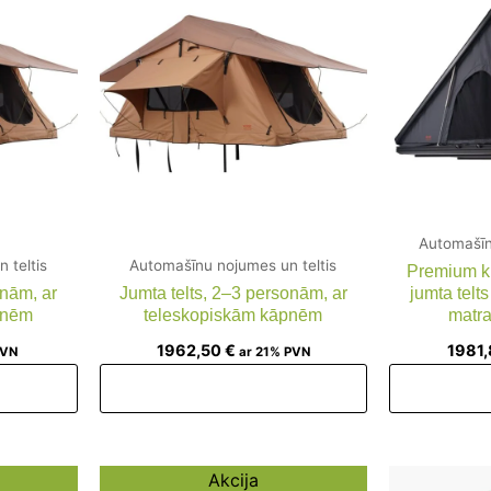
Automašīn
 teltis
Automašīnu nojumes un teltis
Premium kl
onām, ar
Jumta telts, 2–3 personām, ar
jumta telt
pnēm
teleskopiskām kāpnēm
matr
1962,50
€
1981
PVN
ar 21% PVN
am
Pievienot grozam
Piev
rrent
Original
Current
Akcija