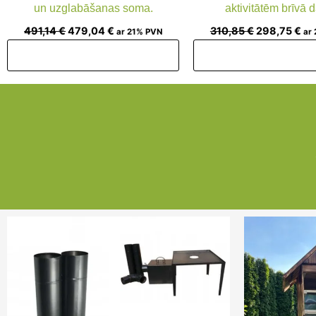
un uzglabāšanas soma.
aktivitātēm brīvā 
491,14
€
479,04
€
310,85
€
298,75
€
ar 21% PVN
ar
Pievienot grozam
Pievienot groz