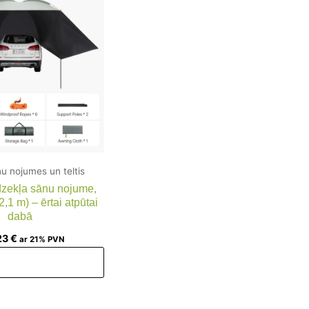
u nojumes un teltis
dzekļa sānu nojume,
 2,1 m) – ērtai atpūtai
dabā
23
€
ar 21% PVN
ienot grozam