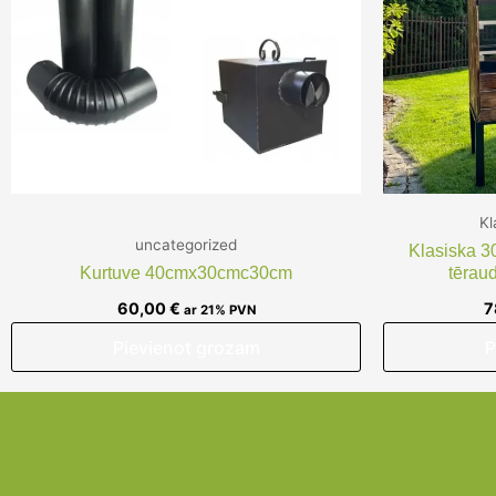
Kl
uncategorized
Klasiska 3
Kurtuve 40cmx30cmc30cm
tērau
60,00
€
7
ar 21% PVN
Pievienot grozam
P