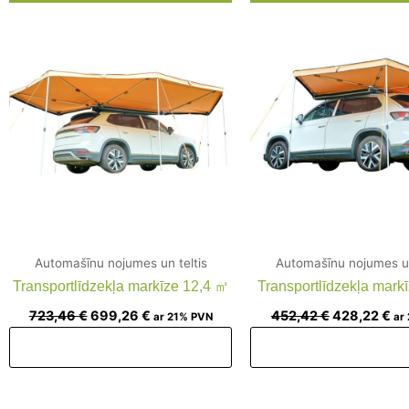
price
price
price
pr
was:
is:
was:
is:
723,46 €.
699,26 €.
452,42 €.
42
Automašīnu nojumes un teltis
Automašīnu nojumes un
Transportlīdzekļa markīze 12,4 ㎡
Transportlīdzekļa mark
723,46
€
699,26
€
452,42
€
428,22
€
ar 21% PVN
ar
Pievienot grozam
Pievienot groz