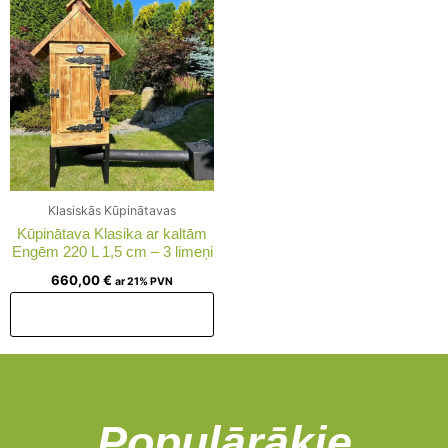
Klasiskās Kūpinātavas
Kūpinātava Klasika ar kaltām
Engēm 220 L 1,5 cm – 3 limeņi
660,00
€
ar 21% PVN
Pievienot grozam
Populārākie