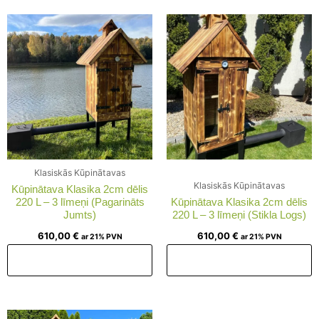
Klasiskās Kūpinātavas
Klasiskās Kūpinātavas
Kūpinātava Klasika 2cm dēlis
220 L – 3 līmeņi (Pagarināts
Kūpinātava Klasika 2cm dēlis
Jumts)
220 L – 3 līmeņi (Stikla Logs)
610,00
€
610,00
€
ar 21% PVN
ar 21% PVN
Pievienot grozam
Pievienot grozam