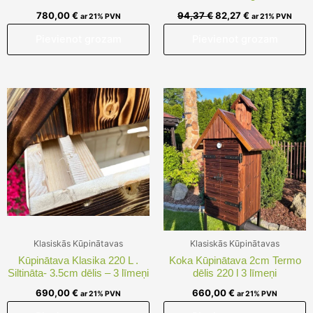
780,00
€
94,37
€
82,27
€
ar 21% PVN
ar 21% PVN
Pievienot grozam
Pievienot grozam
Klasiskās Kūpinātavas
Klasiskās Kūpinātavas
Kūpinātava Klasika 220 L .
Koka Kūpinātava 2cm Termo
Siltināta- 3.5cm dēlis – 3 līmeņi
dēlis 220 l 3 līmeņi
690,00
€
660,00
€
ar 21% PVN
ar 21% PVN