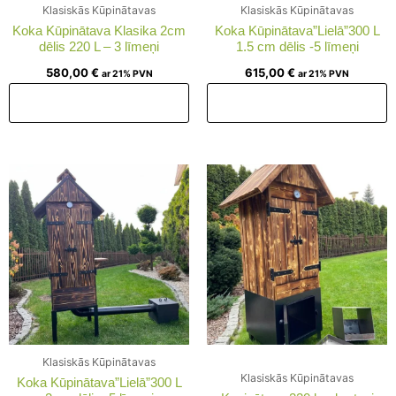
Klasiskās Kūpinātavas
Klasiskās Kūpinātavas
Koka Kūpinātava Klasika 2cm
Koka Kūpinātava”Lielā”300 L
dēlis 220 L – 3 līmeņi
1.5 cm dēlis -5 līmeņi
580,00
€
615,00
€
ar 21% PVN
ar 21% PVN
Pievienot grozam
Pievienot grozam
Klasiskās Kūpinātavas
Klasiskās Kūpinātavas
Koka Kūpinātava”Lielā”300 L