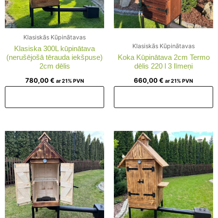
Klasiskās Kūpinātavas
Klasiskās Kūpinātavas
Klasiska 300L kūpinātava
(nerušējošā tērauda iekšpuse)
Koka Kūpinātava 2cm Termo
2cm dēlis
dēlis 220 l 3 līmeņi
780,00
€
660,00
€
ar 21% PVN
ar 21% PVN
Pievienot grozam
Pievienot grozam