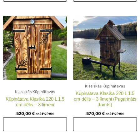
Klasiskās Kūpinātavas
Klasiskās Kūpinātavas
Kūpinātava Klasika 220 L 1.5
Kūpinātava Klasika 220 L 1.5
cm dēlis – 3 līmeņi (Pagarināts
cm dēlis – 3 līmeņi
Jumts)
520,00
€
570,00
€
ar 21% PVN
ar 21% PVN
Pievienot grozam
Pievienot grozam