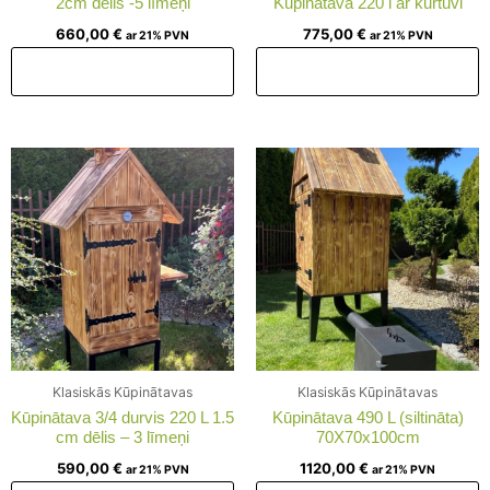
2cm dēlis -5 līmeņi
Kupinātava 220 l ar kurtuvi
660,00
€
775,00
€
ar 21% PVN
ar 21% PVN
Pievienot grozam
Pievienot grozam
Klasiskās Kūpinātavas
Klasiskās Kūpinātavas
Kūpinātava 3/4 durvis 220 L 1.5
Kūpinātava 490 L (siltināta)
cm dēlis – 3 līmeņi
70X70x100cm
590,00
€
1120,00
€
ar 21% PVN
ar 21% PVN