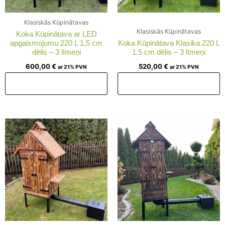
Klasiskās Kūpinātavas
Klasiskās Kūpinātavas
Koka Kūpinātava ar LED
apgaismojumu 220 L 1,5 cm
Koka Kūpinātava Klasika 220 L
dēlis – 3 līmeņi
1.5 cm dēlis – 3 līmeņi
600,00
€
520,00
€
ar 21% PVN
ar 21% PVN
Pievienot grozam
Pievienot grozam