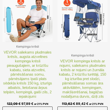
122,09 €.
97,89 €.
113,62 €.
89,42 €.
Kempinga krēsli
VEVOR saliekams pludmales
Kempinga krēsli
krēsls, augsta atzveltnes
kempinga krēsli
VEVOR kempinga krēsls ar
pieaugušajiem, ar krūzīšu
nojumi, saliekams pludmales
kabatu, sieta atzveltni,
krēsls ar nojumi un žurnāla
pārnēsāšanas somu,
kabatu, 2 krūzīšu turētāji, 150
pārnēsājams īpaši plats
kg izturība pret slodzi,
sēdekļa krēsls 150 kg, izturīgs
pārnēsāšanas somas āra
atbalsts, lietošanai ārpus
aktivitātēm, kempingam,
telpām, kempingā, gaiši zils, 2
makšķerēšanai, bagāžas
iepakojumi
nodalījuma durvis, dziļi zils
122,09
€
97,89
€
113,62
€
89,42
€
ar 21% PVN
ar 21% PVN