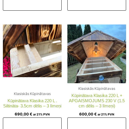
Pievienot grozam
Pievienot grozam
Klasiskās Kūpinātavas
Klasiskās Kūpinātavas
Kūpinātava Klasika 220 L +
Kūpinātava Klasika 220 L .
APGAISMOJUMS 230 V (1.5
Siltināta- 3.5cm dēlis – 3 līmeņi
cm dēlis – 3 līmeņi)
690,00
€
600,00
€
ar 21% PVN
ar 21% PVN
Pievienot grozam
Pievienot grozam