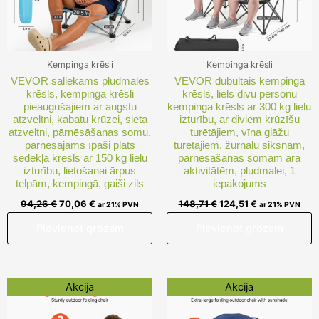
Kempinga krēsli
Kempinga krēsli
VEVOR saliekams pludmales
VEVOR dubultais kempinga
krēsls, kempinga krēsli
krēsls, liels divu personu
pieaugušajiem ar augstu
kempinga krēsls ar 300 kg lielu
atzveltni, kabatu krūzei, sieta
izturību, ar diviem krūzīšu
atzveltni, pārnēsāšanas somu,
turētājiem, vīna glāžu
pārnēsājams īpaši plats
turētājiem, žurnālu siksnām,
sēdekļa krēsls ar 150 kg lielu
pārnēsāšanas somām āra
izturību, lietošanai ārpus
aktivitātēm, pludmalei, 1
telpām, kempingā, gaiši zils
iepakojums
94,26
€
70,06
€
148,71
€
124,51
€
ar 21% PVN
ar 21% PVN
Pievienot grozam
Pievienot grozam
Original
Current
Original
Current
Akcija
Akcija
price
price
price
price
was:
is:
was:
is: