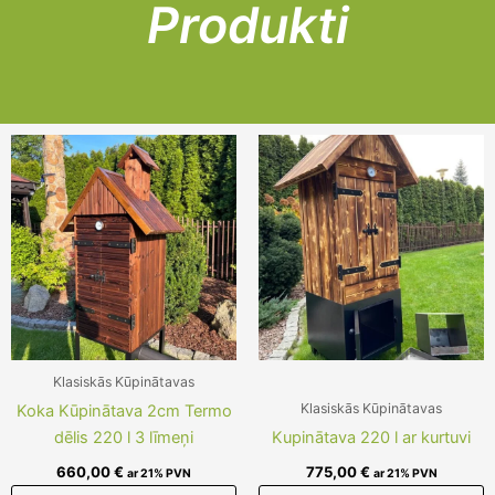
Produkti
Klasiskās Kūpinātavas
Klasiskās Kūpinātavas
Koka Kūpinātava 2cm Termo
dēlis 220 l 3 līmeņi
Kupinātava 220 l ar kurtuvi
660,00
€
775,00
€
ar 21% PVN
ar 21% PVN