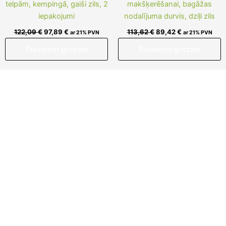
telpām, kempingā, gaiši zils, 2
makšķerēšanai, bagāžas
iepakojumi
nodalījuma durvis, dziļi zils
122,09
€
97,89
€
113,62
€
89,42
€
ar 21% PVN
ar 21% PVN
Pievienot grozam
Pievienot grozam