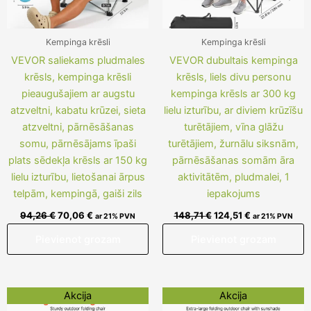
Kempinga krēsli
Kempinga krēsli
VEVOR saliekams pludmales
VEVOR dubultais kempinga
krēsls, kempinga krēsli
krēsls, liels divu personu
pieaugušajiem ar augstu
kempinga krēsls ar 300 kg
atzveltni, kabatu krūzei, sieta
lielu izturību, ar diviem krūzīšu
atzveltni, pārnēsāšanas
turētājiem, vīna glāžu
somu, pārnēsājams īpaši
turētājiem, žurnālu siksnām,
plats sēdekļa krēsls ar 150 kg
pārnēsāšanas somām āra
lielu izturību, lietošanai ārpus
aktivitātēm, pludmalei, 1
telpām, kempingā, gaiši zils
iepakojums
94,26
€
70,06
€
148,71
€
124,51
€
ar 21% PVN
ar 21% PVN
Pievienot grozam
Pievienot grozam
Original
Current
Original
Current
Akcija
Akcija
price
price
price
price