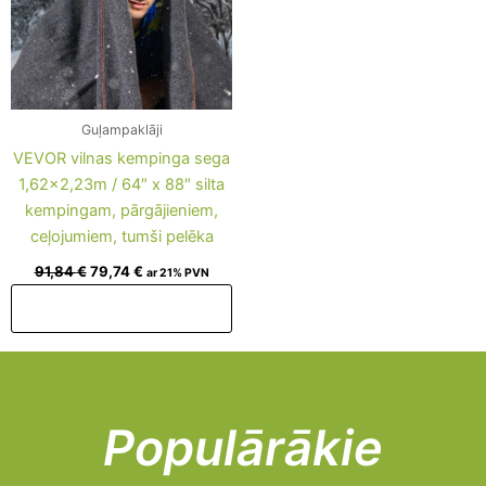
Guļampaklāji
VEVOR vilnas kempinga sega
1,62×2,23m / 64″ x 88″ silta
kempingam, pārgājieniem,
ceļojumiem, tumši pelēka
91,84
€
79,74
€
ar 21% PVN
Pievienot grozam
Populārākie