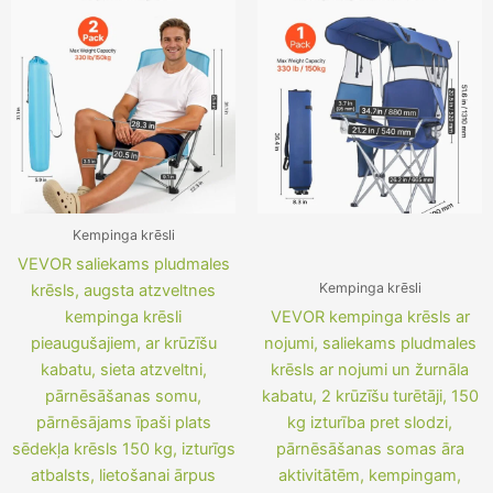
was:
is:
was:
is:
122,09 €.
97,89 €.
113,62 €.
89,42 €.
Kempinga krēsli
VEVOR saliekams pludmales
Kempinga krēsli
krēsls, augsta atzveltnes
kempinga krēsli
VEVOR kempinga krēsls ar
pieaugušajiem, ar krūzīšu
nojumi, saliekams pludmales
kabatu, sieta atzveltni,
krēsls ar nojumi un žurnāla
pārnēsāšanas somu,
kabatu, 2 krūzīšu turētāji, 150
pārnēsājams īpaši plats
kg izturība pret slodzi,
sēdekļa krēsls 150 kg, izturīgs
pārnēsāšanas somas āra
atbalsts, lietošanai ārpus
aktivitātēm, kempingam,