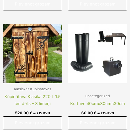
Pievienot grozam
Pievienot grozam
Klasiskās Kūpinātavas
uncategorized
Kūpinātava Klasika 220 L 1.5
cm dēlis – 3 līmeņi
Kurtuve 40cmx30cmc30cm
520,00
€
60,00
€
ar 21% PVN
ar 21% PVN
Pievienot grozam
Pievienot grozam