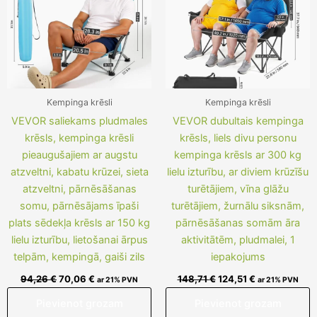
Kempinga krēsli
Kempinga krēsli
VEVOR saliekams pludmales
VEVOR dubultais kempinga
krēsls, kempinga krēsli
krēsls, liels divu personu
pieaugušajiem ar augstu
kempinga krēsls ar 300 kg
atzveltni, kabatu krūzei, sieta
lielu izturību, ar diviem krūzīšu
atzveltni, pārnēsāšanas
turētājiem, vīna glāžu
somu, pārnēsājams īpaši
turētājiem, žurnālu siksnām,
plats sēdekļa krēsls ar 150 kg
pārnēsāšanas somām āra
lielu izturību, lietošanai ārpus
aktivitātēm, pludmalei, 1
telpām, kempingā, gaiši zils
iepakojums
94,26
€
70,06
€
148,71
€
124,51
€
ar 21% PVN
ar 21% PVN
Pievienot grozam
Pievienot grozam