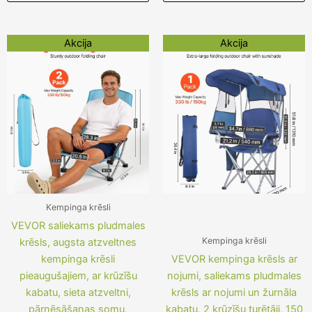
Original
Current
Original
Current
Akcija
Akcija
price
price
price
price
was:
is:
was:
is:
122,09 €.
97,89 €.
113,62 €.
89,42 €.
Kempinga krēsli
VEVOR saliekams pludmales
Kempinga krēsli
krēsls, augsta atzveltnes
kempinga krēsli
VEVOR kempinga krēsls ar
pieaugušajiem, ar krūzīšu
nojumi, saliekams pludmales
kabatu, sieta atzveltni,
krēsls ar nojumi un žurnāla
pārnēsāšanas somu,
kabatu, 2 krūzīšu turētāji, 150