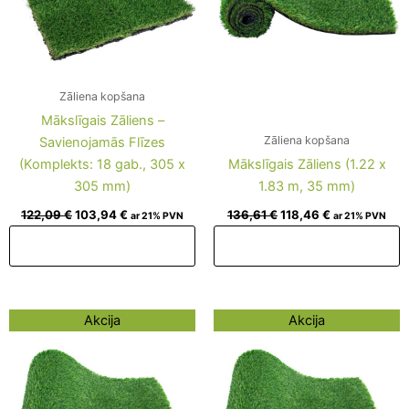
Zāliena kopšana
Mākslīgais Zāliens –
Zāliena kopšana
Savienojamās Flīzes
(Komplekts: 18 gab., 305 x
Mākslīgais Zāliens (1.22 x
305 mm)
1.83 m, 35 mm)
122,09
€
103,94
€
136,61
€
118,46
€
ar 21% PVN
ar 21% PVN
Pievienot grozam
Pievienot grozam
Original
Current
Original
Current
Akcija
Akcija
price
price
price
price
was:
is:
was:
is:
97,89 €.
79,74 €.
170,49 €.
152,34 €.