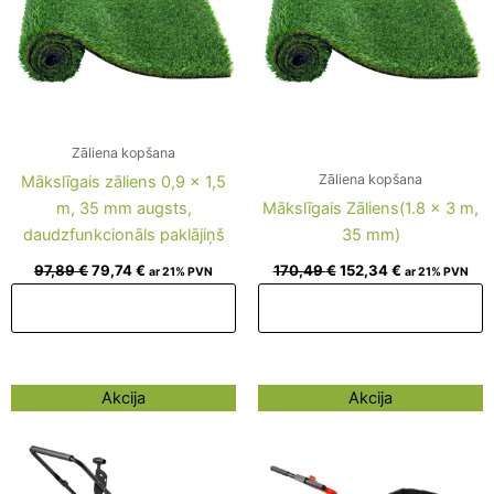
Zāliena kopšana
Zāliena kopšana
Mākslīgais zāliens 0,9 x 1,5
m, 35 mm augsts,
Mākslīgais Zāliens(1.8 x 3 m,
daudzfunkcionāls paklājiņš
35 mm)
97,89
€
79,74
€
170,49
€
152,34
€
ar 21% PVN
ar 21% PVN
Pievienot grozam
Pievienot grozam
Original
Current
Original
Current
Akcija
Akcija
price
price
price
price
was:
is:
was:
is:
141,45 €.
123,30 €.
158,39 €.
140,24 €.