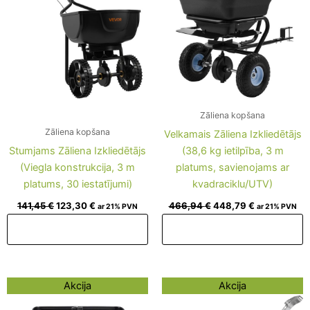
Zāliena kopšana
Zāliena kopšana
Velkamais Zāliena Izkliedētājs
Stumjams Zāliena Izkliedētājs
(38,6 kg ietilpība, 3 m
(Viegla konstrukcija, 3 m
platums, savienojams ar
platums, 30 iestatījumi)
kvadraciklu/UTV)
141,45
€
123,30
€
466,94
€
448,79
€
ar 21% PVN
ar 21% PVN
Pievienot grozam
Pievienot grozam
Original
Current
Original
Current
Akcija
Akcija
price
price
price
price
was:
is:
was:
is: