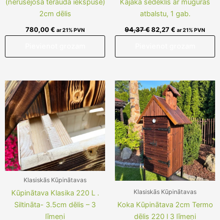
(nerušējošā tērauda iekšpuse)
Kajaka sēdeklis ar muguras
2cm dēlis
atbalstu, 1 gab.
780,00
€
94,37
€
82,27
€
ar 21% PVN
ar 21% PVN
Pievienot grozam
Pievienot grozam
Klasiskās Kūpinātavas
Klasiskās Kūpinātavas
Kūpinātava Klasika 220 L .
Siltināta- 3.5cm dēlis – 3
Koka Kūpinātava 2cm Termo
līmeņi
dēlis 220 l 3 līmeņi