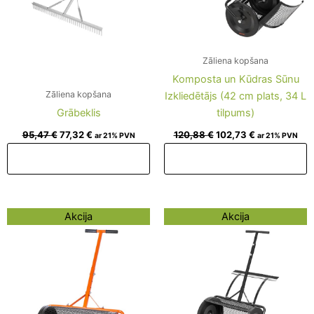
Zāliena kopšana
Komposta un Kūdras Sūnu
Zāliena kopšana
Izkliedētājs (42 cm plats, 34 L
Grābeklis
tilpums)
95,47
€
77,32
€
120,88
€
102,73
€
ar 21% PVN
ar 21% PVN
Pievienot grozam
Pievienot grozam
Original
Current
Original
Current
Akcija
Akcija
price
price
price
price
was:
is:
was:
is:
141,45 €.
123,30 €.
145,08 €.
126,93 €.