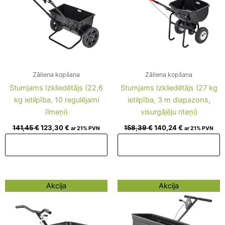
Zāliena kopšana
Zāliena kopšana
Stumjams Izkliedētājs (22,6
Stumjams Izkliedētājs (27 kg
kg ietilpība, 10 regulējami
ietilpība, 3 m diapazons,
līmeņi)
visurgājēju riteņi)
141,45
€
123,30
€
158,39
€
140,24
€
ar 21% PVN
ar 21% PVN
Pievienot grozam
Pievienot grozam
Original
Current
Original
Current
Akcija
Akcija
price
price
price
price
was:
is:
was:
is:
316,90 €.
298,75 €.
332,63 €.
314,48 €.