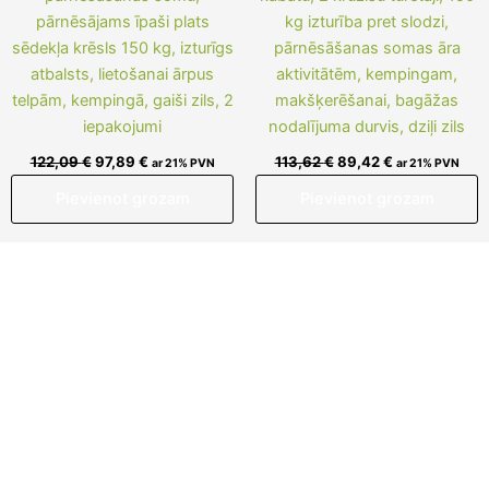
pārnēsājams īpaši plats
kg izturība pret slodzi,
sēdekļa krēsls 150 kg, izturīgs
pārnēsāšanas somas āra
atbalsts, lietošanai ārpus
aktivitātēm, kempingam,
telpām, kempingā, gaiši zils, 2
makšķerēšanai, bagāžas
iepakojumi
nodalījuma durvis, dziļi zils
122,09
€
97,89
€
113,62
€
89,42
€
ar 21% PVN
ar 21% PVN
Pievienot grozam
Pievienot grozam