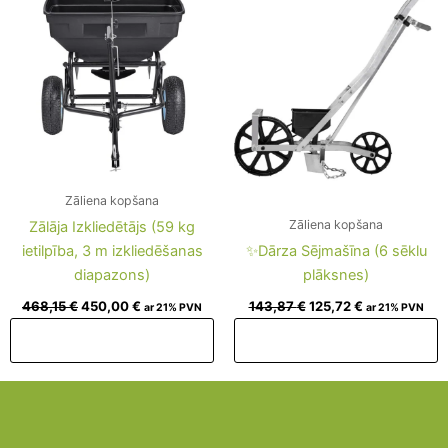
468,15 €.
450,00 €.
143,87 €.
125,72 €.
Zāliena kopšana
Zāliena kopšana
Zālāja Izkliedētājs (59 kg
ietilpība, 3 m izkliedēšanas
✨Dārza Sējmašīna (6 sēklu
diapazons)
plāksnes)
468,15
€
450,00
€
143,87
€
125,72
€
ar 21% PVN
ar 21% PVN
Pievienot grozam
Pievienot grozam