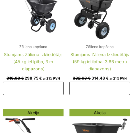
Zāliena kopšana
Zāliena kopšana
Stumjams Zāliena Izkliedētājs
Stumjams Zāliena Izkliedētājs
(45 kg ietilpība, 3 m
(59 kg ietilpība, 3,66 metru
diapazons)
diapazons)
316,90
€
298,75
€
332,63
€
314,48
€
ar 21% PVN
ar 21% PVN
Pievienot grozam
Pievienot grozam
Original
Current
Original
Current
Akcija
Akcija
price
price
price
price
was:
is:
was:
is:
141,45 €.
123,30 €.
466,94 €.
448,79 €.