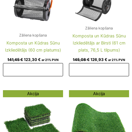
Zāliena kopšana
Zāliena kopšana
Komposta un Kūdras Sūnu
Komposta un Kūdras Sūnu
Izkliedētājs ar Birsti (61 cm
Izkliedētājs (60 cm platums)
plats, 76,5 L tilpums)
141,45
€
123,30
€
145,08
€
126,93
€
ar 21% PVN
ar 21% PVN
Pievienot grozam
Pievienot grozam
Original
Current
Original
Current
Akcija
Akcija
price
price
price
price
was:
is:
was:
is:
122,09 €.
103,94 €.
136,61 €.
118,46 €.