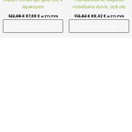
iepakojumi
nodalījuma durvis, dziļi zils
122,09
€
97,89
€
113,62
€
89,42
€
ar 21% PVN
ar 21% PVN
Pievienot grozam
Pievienot grozam