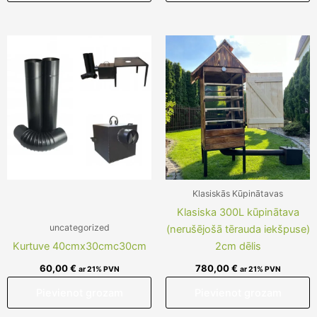
Klasiskās Kūpinātavas
Klasiska 300L kūpinātava
uncategorized
(nerušējošā tērauda iekšpuse)
Kurtuve 40cmx30cmc30cm
2cm dēlis
60,00
€
780,00
€
ar 21% PVN
ar 21% PVN
Pievienot grozam
Pievienot grozam