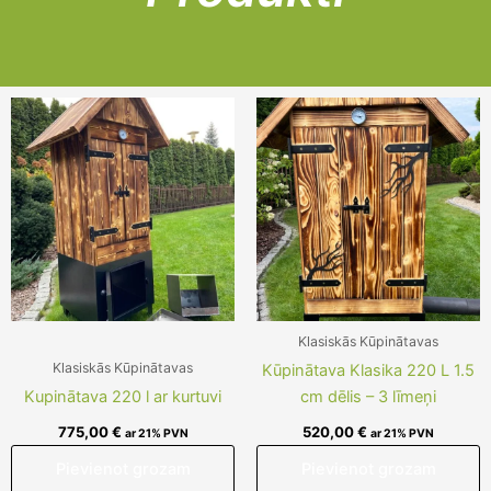
Klasiskās Kūpinātavas
Klasiskās Kūpinātavas
Kūpinātava Klasika 220 L 1.5
Kupinātava 220 l ar kurtuvi
cm dēlis – 3 līmeņi
775,00
€
520,00
€
ar 21% PVN
ar 21% PVN
Pievienot grozam
Pievienot grozam