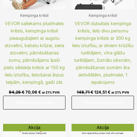
Kempinga krēsli
Kempinga krēsli
VEVOR saliekams pludmales
VEVOR dubultais kempinga
krēsls, kempinga krēsli
krēsls, liels divu personu
pieaugušajiem ar augstu
kempinga krēsls ar 300 kg
atzveltni, kabatu krūzei, sieta
lielu izturību, ar diviem krūzīšu
atzveltni, pārnēsāšanas
turētājiem, vīna glāžu
somu, pārnēsājams īpaši
turētājiem, žurnālu siksnām,
plats sēdekļa krēsls ar 150 kg
pārnēsāšanas somām āra
lielu izturību, lietošanai ārpus
aktivitātēm, pludmalei, 1
telpām, kempingā, gaiši zils
iepakojums
94,26
€
70,06
€
148,71
€
124,51
€
ar 21% PVN
ar 21% PVN
Pievienot grozam
Pievienot grozam
Original
Current
Original
Current
Akcija
Akcija
price
price
price
price
was:
is:
was:
is: