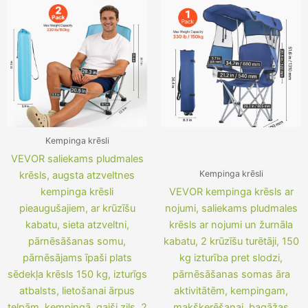
122,09 €.
97,89 €.
113,62 €.
89,42 €.
Kempinga krēsli
VEVOR saliekams pludmales
Kempinga krēsli
krēsls, augsta atzveltnes
kempinga krēsli
VEVOR kempinga krēsls ar
pieaugušajiem, ar krūzīšu
nojumi, saliekams pludmales
kabatu, sieta atzveltni,
krēsls ar nojumi un žurnāla
pārnēsāšanas somu,
kabatu, 2 krūzīšu turētāji, 150
pārnēsājams īpaši plats
kg izturība pret slodzi,
sēdekļa krēsls 150 kg, izturīgs
pārnēsāšanas somas āra
atbalsts, lietošanai ārpus
aktivitātēm, kempingam,
telpām, kempingā, gaiši zils, 2
makšķerēšanai, bagāžas