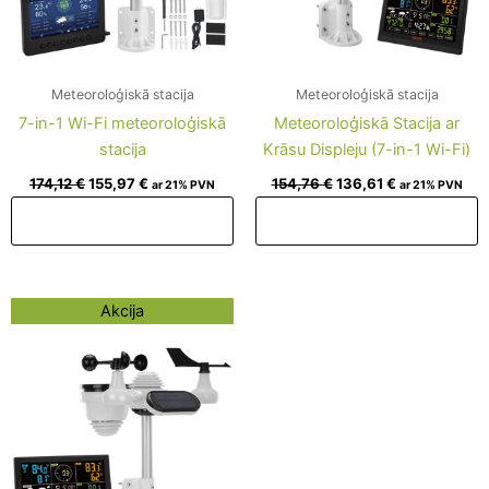
Meteoroloģiskā stacija
Meteoroloģiskā stacija
7-in-1 Wi-Fi meteoroloģiskā
Meteoroloģiskā Stacija ar
stacija
Krāsu Displeju (7-in-1 Wi-Fi)
174,12
€
155,97
€
154,76
€
136,61
€
ar 21% PVN
ar 21% PVN
Pievienot grozam
Pievienot grozam
Original
Current
Akcija
price
price
was:
is:
145,08 €.
126,93 €.