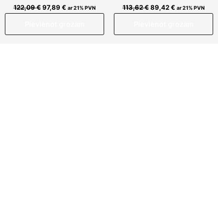
122,09
€
97,89
€
113,62
€
89,42
€
ar 21% PVN
ar 21% PVN
Pievienot grozam
Pievienot grozam