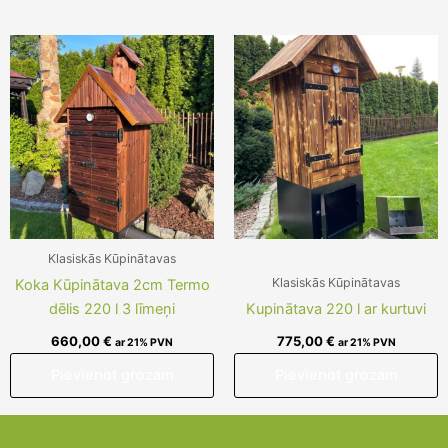
Klasiskās Kūpinātavas
Klasiskās Kūpinātavas
Koka Kūpinātava 2cm Termo
dēlis 220 l 3 līmeņi
Kupinātava 220 l ar kurtuvi
660,00
€
775,00
€
ar 21% PVN
ar 21% PVN
Pievienot grozam
Pievienot grozam