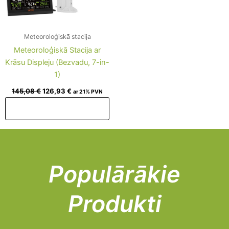
Meteoroloģiskā stacija
Meteoroloģiskā Stacija ar
Krāsu Displeju (Bezvadu, 7-in-
1)
145,08
€
126,93
€
ar 21% PVN
Pievienot grozam
Populārākie
Produkti