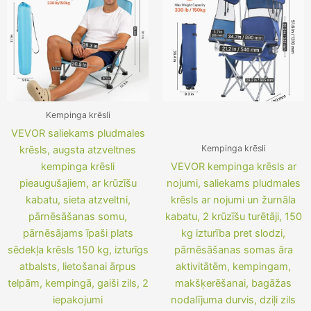
Kempinga krēsli
VEVOR saliekams pludmales
Kempinga krēsli
krēsls, augsta atzveltnes
kempinga krēsli
VEVOR kempinga krēsls ar
pieaugušajiem, ar krūzīšu
nojumi, saliekams pludmales
kabatu, sieta atzveltni,
krēsls ar nojumi un žurnāla
pārnēsāšanas somu,
kabatu, 2 krūzīšu turētāji, 150
pārnēsājams īpaši plats
kg izturība pret slodzi,
sēdekļa krēsls 150 kg, izturīgs
pārnēsāšanas somas āra
atbalsts, lietošanai ārpus
aktivitātēm, kempingam,
telpām, kempingā, gaiši zils, 2
makšķerēšanai, bagāžas
iepakojumi
nodalījuma durvis, dziļi zils