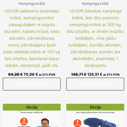
Kempinga krēsli
Kempinga krēsli
VEVOR saliekams pludmales
VEVOR dubultais kempinga
krēsls, kempinga krēsli
krēsls, liels divu personu
pieaugušajiem ar augstu
kempinga krēsls ar 300 kg
atzveltni, kabatu krūzei, sieta
lielu izturību, ar diviem krūzīšu
atzveltni, pārnēsāšanas
turētājiem, vīna glāžu
somu, pārnēsājams īpaši
turētājiem, žurnālu siksnām,
plats sēdekļa krēsls ar 150 kg
pārnēsāšanas somām āra
lielu izturību, lietošanai ārpus
aktivitātēm, pludmalei, 1
telpām, kempingā, gaiši zils
iepakojums
94,26
€
70,06
€
148,71
€
124,51
€
ar 21% PVN
ar 21% PVN
Pievienot grozam
Pievienot grozam
Original
Current
Original
Current
Akcija
Akcija
price
price
price
price
was:
is:
was:
is:
122,09 €.
97,89 €.
113,62 €.
89,42 €.