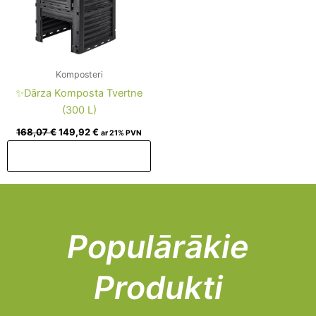
Komposteri
✨Dārza Komposta Tvertne
(300 L)
168,07
€
149,92
€
ar 21% PVN
Pievienot grozam
Populārākie
Produkti