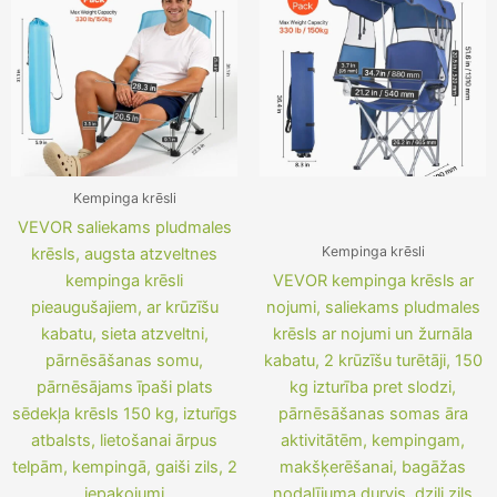
Kempinga krēsli
VEVOR saliekams pludmales
Kempinga krēsli
krēsls, augsta atzveltnes
kempinga krēsli
VEVOR kempinga krēsls ar
pieaugušajiem, ar krūzīšu
nojumi, saliekams pludmales
kabatu, sieta atzveltni,
krēsls ar nojumi un žurnāla
pārnēsāšanas somu,
kabatu, 2 krūzīšu turētāji, 150
pārnēsājams īpaši plats
kg izturība pret slodzi,
sēdekļa krēsls 150 kg, izturīgs
pārnēsāšanas somas āra
atbalsts, lietošanai ārpus
aktivitātēm, kempingam,
telpām, kempingā, gaiši zils, 2
makšķerēšanai, bagāžas
iepakojumi
nodalījuma durvis, dziļi zils