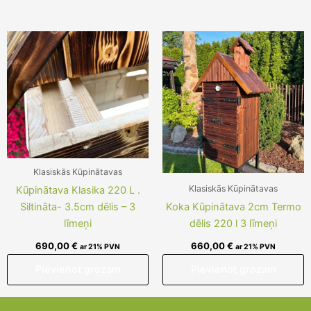
Klasiskās Kūpinātavas
Klasiskās Kūpinātavas
Kūpinātava Klasika 220 L .
Siltināta- 3.5cm dēlis – 3
Koka Kūpinātava 2cm Termo
līmeņi
dēlis 220 l 3 līmeņi
690,00
€
660,00
€
ar 21% PVN
ar 21% PVN
Pievienot grozam
Pievienot grozam