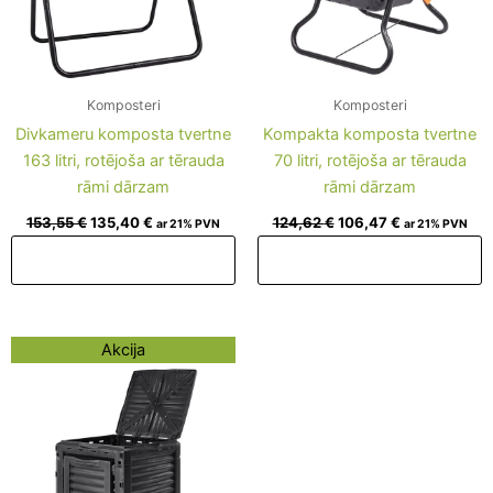
Komposteri
Komposteri
Divkameru komposta tvertne
Kompakta komposta tvertne
163 litri, rotējoša ar tērauda
70 litri, rotējoša ar tērauda
rāmi dārzam
rāmi dārzam
153,55
€
135,40
€
124,62
€
106,47
€
ar 21% PVN
ar 21% PVN
Pievienot grozam
Pievienot grozam
Original
Current
Akcija
price
price
was:
is:
168,07 €.
149,92 €.