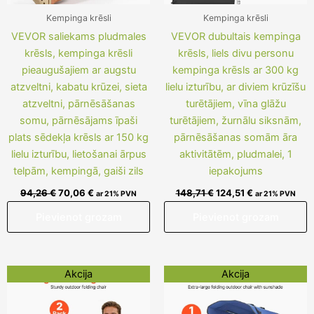
Kempinga krēsli
Kempinga krēsli
VEVOR saliekams pludmales
VEVOR dubultais kempinga
krēsls, kempinga krēsli
krēsls, liels divu personu
pieaugušajiem ar augstu
kempinga krēsls ar 300 kg
atzveltni, kabatu krūzei, sieta
lielu izturību, ar diviem krūzīšu
atzveltni, pārnēsāšanas
turētājiem, vīna glāžu
somu, pārnēsājams īpaši
turētājiem, žurnālu siksnām,
plats sēdekļa krēsls ar 150 kg
pārnēsāšanas somām āra
lielu izturību, lietošanai ārpus
aktivitātēm, pludmalei, 1
telpām, kempingā, gaiši zils
iepakojums
94,26
€
70,06
€
148,71
€
124,51
€
ar 21% PVN
ar 21% PVN
Pievienot grozam
Pievienot grozam
Original
Current
Original
Current
Akcija
Akcija
price
price
price
price
was:
is:
was:
is:
122,09 €.
97,89 €.
113,62 €.
89,42 €.