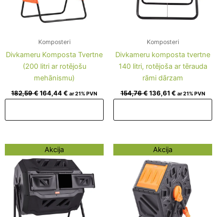
Komposteri
Komposteri
Divkameru Komposta Tvertne
Divkameru komposta tvertne
(200 litri ar rotējošu
140 litri, rotējoša ar tērauda
mehānismu)
rāmi dārzam
182,59
€
164,44
€
154,76
€
136,61
€
ar 21% PVN
ar 21% PVN
Pievienot grozam
Pievienot grozam
Original
Current
Original
Current
Akcija
Akcija
price
price
price
price
was:
is:
was:
is:
153,55 €.
135,40 €.
124,62 €.
106,47 €.