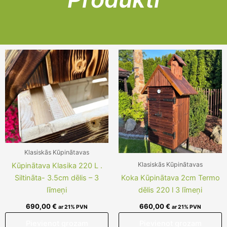
Klasiskās Kūpinātavas
Klasiskās Kūpinātavas
Kūpinātava Klasika 220 L .
Siltināta- 3.5cm dēlis – 3
Koka Kūpinātava 2cm Termo
līmeņi
dēlis 220 l 3 līmeņi
690,00
€
660,00
€
ar 21% PVN
ar 21% PVN
Pievienot grozam
Pievienot grozam