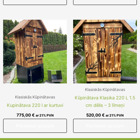
Klasiskās Kūpinātavas
Klasiskās Kūpinātavas
Kūpinātava Klasika 220 L 1.5
Kupinātava 220 l ar kurtuvi
cm dēlis – 3 līmeņi
775,00
€
520,00
€
ar 21% PVN
ar 21% PVN
Pievienot grozam
Pievienot grozam