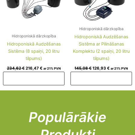
Hidroponiskā dārzkopība
Hidroponiskā dārzkopība
Hidroponiskā Audzēšanas
Hidroponiskā Audzēšanas
Sistēma ar Pilināšanas
Sistēma (8 spaiņi, 20 litru
Komplektu (2 spaiņi, 20 litru
tilpums)
tilpums)
234,62
€
216,47
€
145,08
€
126,93
€
ar 21% PVN
ar 21% PVN
Pievienot grozam
Pievienot grozam
Populārākie
Produkti