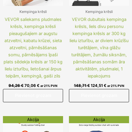
Kempinga krēsli
Kempinga krēsli
VEVOR saliekams pludmales
VEVOR dubultais kempinga
krēsls, kempinga krēsli
krēsls, liels divu personu
pieaugušajiem ar augstu
kempinga krēsls ar 300 kg
atzveltni, kabatu krūzei, sieta
lielu izturību, ar diviem krūzīšu
atzveltni, pārnēsāšanas
turētājiem, vīna glāžu
somu, pārnēsājams īpaši
turētājiem, žurnālu siksnām,
plats sēdekļa krēsls ar 150 kg
pārnēsāšanas somām āra
lielu izturību, lietošanai ārpus
aktivitātēm, pludmalei, 1
telpām, kempingā, gaiši zils
iepakojums
94,26
€
70,06
€
148,71
€
124,51
€
ar 21% PVN
ar 21% PVN
Pievienot grozam
Pievienot grozam
Original
Current
Original
Current
Akcija
Akcija
price
price
price
price
was:
is:
was:
is: