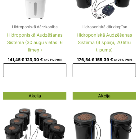
Hidroponiskā dārzkopība
Hidroponiskā dārzkopība
Hidroponiskā Audzēšanas
Hidroponiskā Audzēšanas
Sistēma (30 augu vietas, 6
Sistēma (4 spaiņi, 20 litru
līmeņi)
tilpums)
141,45
€
123,30
€
176,54
€
158,39
€
ar 21% PVN
ar 21% PVN
Pievienot grozam
Pievienot grozam
Original
Current
Original
Current
Akcija
Akcija
price
price
price
price
was:
is:
was:
is:
234,62 €.
216,47 €.
145,08 €.
126,93 €.