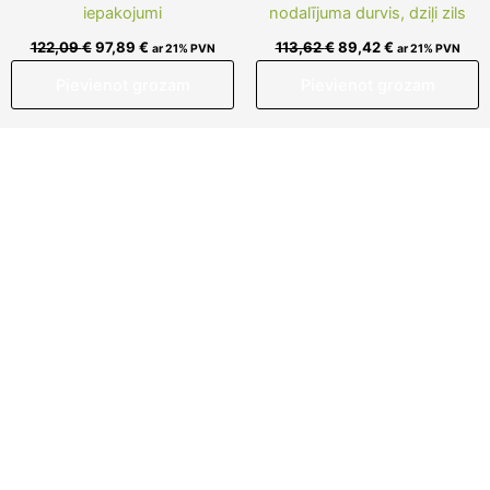
iepakojumi
nodalījuma durvis, dziļi zils
122,09
€
97,89
€
113,62
€
89,42
€
ar 21% PVN
ar 21% PVN
Pievienot grozam
Pievienot grozam