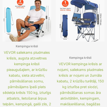
122,09 €.
97,89 €.
113,62 €.
89,42 €.
Kempinga krēsli
VEVOR saliekams pludmales
Kempinga krēsli
krēsls, augsta atzveltnes
kempinga krēsli
VEVOR kempinga krēsls ar
pieaugušajiem, ar krūzīšu
nojumi, saliekams pludmales
kabatu, sieta atzveltni,
krēsls ar nojumi un žurnāla
pārnēsāšanas somu,
kabatu, 2 krūzīšu turētāji, 150
pārnēsājams īpaši plats
kg izturība pret slodzi,
sēdekļa krēsls 150 kg, izturīgs
pārnēsāšanas somas āra
atbalsts, lietošanai ārpus
aktivitātēm, kempingam,
telpām, kempingā, gaiši zils, 2
makšķerēšanai, bagāžas