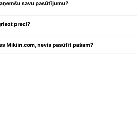
ā saņemšu savu pasūtījumu?
griezt preci?
ies Mikiin.com, nevis pasūtīt pašam?