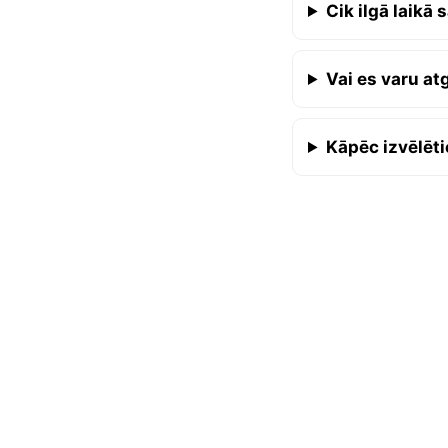
Cik ilgā laik
Vai es varu at
Kāpēc izvēlēt