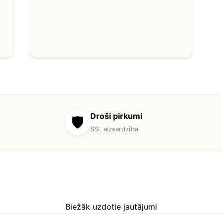
Droši pirkumi
🛡️
SSL aizsardzība
Biežāk uzdotie jautājumi